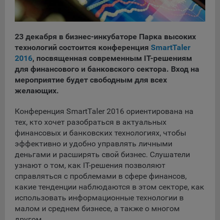
сохраненными в браузере компьютера (мобильного
устройства) пользователя сайта Общества, указанных в
пункте 3 Политики, при их посещении для отражения
действий, совершенных пользователем. Эти файлы
23 декабря в бизнес-инкубаторе Парка высоких
позволяют не вводить заново или выбирать те же
технологий состоится конференция
SmartTaler
параметры при повторном посещении того или иного
2016
, посвященная современным IT-решениям
сайта, например, выбор языковой версии.
для финансового и банковского сектора. Вход на
Целями обработки файлов cookie являются:
мероприятие будет свободным для всех
желающих.
Общество не использует файлы cookie для
идентификации субъектов персональных данных.
Конференция SmartTaler 2016 ориентирована на
На сайтах используются как файлы cookie первой
тех, кто хочет разобраться в актуальных
стороны (устанавливаемые сайтами, которые посещает
финансовых и банковских технологиях, чтобы
пользователь), так и сторонние файлы cookie (задаются
эффективно и удобно управлять личными
сервером, расположенным вне домена наших сайтов).
деньгами и расширять свой бизнес. Слушатели
Общество обрабатывает обезличенные данные
узнают о том, как IT-решения позволяют
пользователей сайта (включая файлы «cookie»),
справляться с проблемами в сфере финансов,
собираемые с помощью сервисов Интернет-статистики,
какие тенденции наблюдаются в этом секторе, как
которые служат для сбора информации о действиях
использовать информационные технологии в
пользователей на сайте, улучшения качества сайта и его
малом и среднем бизнесе, а также о многом
содержания. Общество обрабатывает обезличенные
другом.