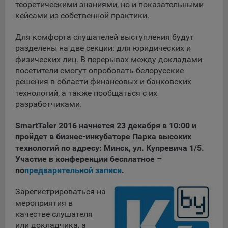
Сроки хранения обрабатываемых на сайтах Общества
теоретическими знаниями, но и показательными
файлов cookie:
кейсами из собственной практики.
Пользователи могут принять или отклонить все
Для комфорта слушателей выступления будут
обрабатываемые на сайте файлы cookie. При этом
разделены на две секции: для юридических и
корректная работа сайта возможна только в случае
физических лиц. В перерывах между докладами
использования необходимых файлов cookie. В случае их
посетители смогут опробовать белорусские
отключения может потребоваться совершать повторный
решения в области финансовых и банковских
выбор предпочтений куки, языковой версии сайта, а
технологий, а также пообщаться с их
также могут некорректно отображаться некоторые
версии страниц.
разработчиками.
Помимо настроек файлов cookie на сайте субъекты
SmartTaler 2016 начнется 23 декабря в 10:00 и
персональных данных могут принять или отклонить сбор
пройдет в бизнес-инкубаторе Парка высоких
всех или некоторых файлов cookie в настройках своего
технологий по адресу: Минск, ул. Купревича 1/5.
браузера.
Участие в конференции бесплатное –
5.1. Обеспечение удобства пользователей сайтов;
по
предварительной записи
.
5.2. Повышение качества функционирования сайтов, в том
Зарегистрироваться на
числе корректность их работы;
мероприятия в
качестве слушателя
5.3. Сбор аналитической информации в обобщенном виде
или докладчика, а
для оценки и дальнейшего улучшения работы сайтов;