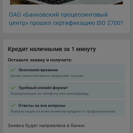
При этом, некоторые браузеры позволяют посещать
ОАО «Банковский процессинговый
интернет-сайты в режиме «Инкогнито», чтобы ограничить
центр» прошел сертификацию ISO 27001
хранимый на компьютере объем информации и
автоматически удалять сессионные файлы cookie. Кроме
того, субъект персональных данных может удалить ранее
сохраненные файлов cookie выбрав соответствующую
опцию в истории браузера.
Кредит наличными за 1 минуту
Подробнее о параметрах управления можно ознакомиться,
Оставьте заявку и получите:
перейдя по внешним ссылкам, ведущим на
Экономию времени
соответствующие страницы сайтов основных браузеров:
Банки самостоятельно предложат лучшее
Firefox
Удобный онлайн формат
Chrome
Коммуникация по телефону или мессенджеру
Safari
Ответы на все вопросы
Opera
Консультация по всем аспектам кредита от профессионалов
Microsoft Edge
Заявка будет направлена в банки:
Internet Explorer