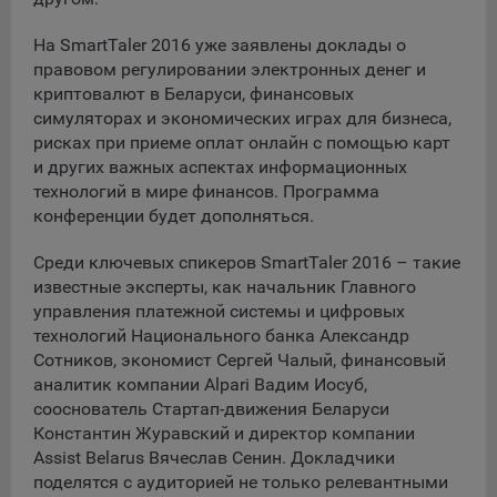
данные о пользователе в случае, если это разрешено в
настройках браузера пользователя (включено
На SmartTaler 2016 уже заявлены доклады о
сохранение файлов cookie и использование технологии
правовом регулировании электронных денег и
JavaScript).
криптовалют в Беларуси, финансовых
симуляторах и экономических играх для бизнеса,
На сайтах обрабатываются следующие типы файлов
рисках при приеме оплат онлайн с помощью карт
cookie:
и других важных аспектах информационных
Общество может использовать файлы cookie для
технологий в мире финансов. Программа
рекламирования услуг пользователям сайта
конференции будет дополняться.
«bankibel.by» на сторонних веб-сайтах. Например, если
пользователь посетит указанный сайт, то в дальнейшем
Среди ключевых спикеров SmartTaler 2016 – такие
может встретить рекламу Общества на некоторых
известные эксперты, как начальник Главного
сторонних веб-сайтах.
управления платежной системы и цифровых
Иногда Общество использует сторонние файлы cookie
технологий Национального банка Александр
для отслеживания эффективности своих рекламных
Сотников, экономист Сергей Чалый, финансовый
объявлений. Такие файлы cookie, например, запоминают,
аналитик компании Alpari Вадим Иосуб,
с помощью каких браузеров пользователи посещают
сооснователь Стартап-движения Беларуси
сайты Общества. С помощью данной процедуры
Константин Журавский и директор компании
Общество также регулирует и оценивает эффективность
Assist Belarus Вячеслав Сенин. Докладчики
рекламной деятельности.
поделятся с аудиторией не только релевантными