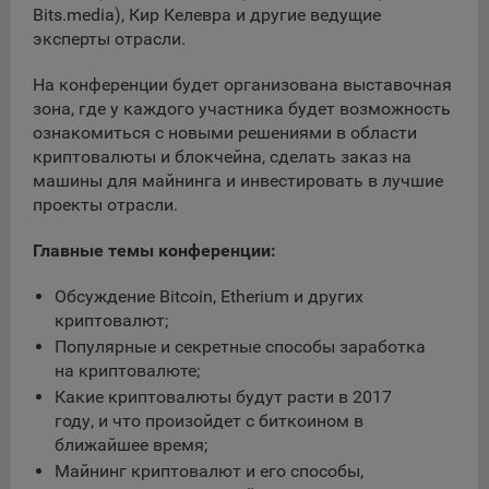
Bits.media), Кир Келевра и другие ведущие
данные о пользователе в случае, если это разрешено в
настройках браузера пользователя (включено
эксперты отрасли.
сохранение файлов cookie и использование технологии
JavaScript).
На конференции будет организована выставочная
зона, где у каждого участника будет возможность
На сайтах обрабатываются следующие типы файлов
ознакомиться с новыми решениями в области
cookie:
криптовалюты и блокчейна, сделать заказ на
Общество может использовать файлы cookie для
машины для майнинга и инвестировать в лучшие
рекламирования услуг пользователям сайта
проекты отрасли.
«bankibel.by» на сторонних веб-сайтах. Например, если
пользователь посетит указанный сайт, то в дальнейшем
Главные темы конференции:
может встретить рекламу Общества на некоторых
сторонних веб-сайтах.
Обсуждение Bitcoin, Etherium и других
криптовалют;
Иногда Общество использует сторонние файлы cookie
для отслеживания эффективности своих рекламных
Популярные и секретные способы заработка
объявлений. Такие файлы cookie, например, запоминают,
на криптовалюте;
с помощью каких браузеров пользователи посещают
Какие криптовалюты будут расти в 2017
сайты Общества. С помощью данной процедуры
году, и что произойдет с биткоином в
Общество также регулирует и оценивает эффективность
ближайшее время;
рекламной деятельности.
Майнинг криптовалют и его способы,