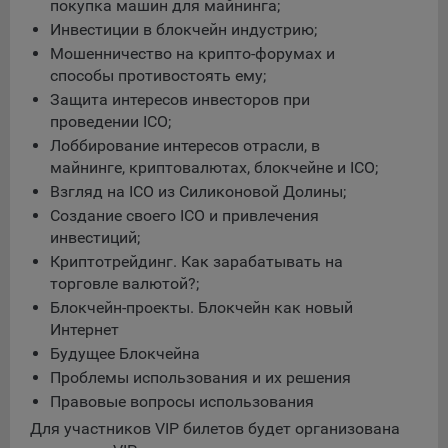
Сроки хранения обрабатываемых на сайтах Общества
покупка машин для майнинга;
файлов cookie:
Инвестиции в блокчейн индустрию;
Мошенничество на крипто-форумах и
Пользователи могут принять или отклонить все
способы противостоять ему;
обрабатываемые на сайте файлы cookie. При этом
корректная работа сайта возможна только в случае
Защита интересов инвесторов при
использования необходимых файлов cookie. В случае их
проведении ICO;
отключения может потребоваться совершать повторный
Лоббирование интересов отрасли, в
выбор предпочтений куки, языковой версии сайта, а
майнинге, криптовалютах, блокчейне и ICO;
также могут некорректно отображаться некоторые
Взгляд на ICO из Силиконовой Долины;
версии страниц.
Создание своего ICO и привлечения
Помимо настроек файлов cookie на сайте субъекты
инвестиций;
персональных данных могут принять или отклонить сбор
Криптотрейдинг. Как зарабатывать на
всех или некоторых файлов cookie в настройках своего
торговле валютой?;
браузера.
Блокчейн-проекты. Блокчейн как новый
Интернет
5.1. Обеспечение удобства пользователей сайтов;
Будущее Блокчейна
5.2. Повышение качества функционирования сайтов, в том
Проблемы использования и их решения
числе корректность их работы;
Правовые вопросы использования
5.3. Сбор аналитической информации в обобщенном виде
Для участников VIP билетов будет организована
для оценки и дальнейшего улучшения работы сайтов;