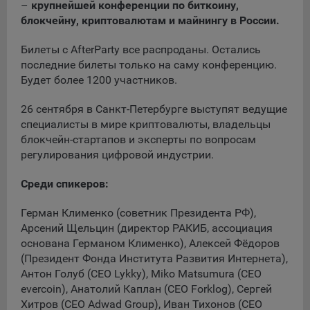
сохраненными в браузере компьютера (мобильного
–
крупнейшей конференции по биткоину,
устройства) пользователя сайта Общества, указанных в
блокчейну, криптовалютам и майнингу в России.
пункте 3 Политики, при их посещении для отражения
действий, совершенных пользователем. Эти файлы
Билеты с AfterParty все распроданы. Остались
позволяют не вводить заново или выбирать те же
последние билеты только на саму конференцию.
параметры при повторном посещении того или иного
Будет более 1200 участников.
сайта, например, выбор языковой версии.
26 сентября в Санкт-Петербурге выступят ведущие
Целями обработки файлов cookie являются:
специалисты в мире криптовалюты, владельцы
Общество не использует файлы cookie для
блокчейн-стартапов и эксперты по вопросам
идентификации субъектов персональных данных.
регулирования цифровой индустрии.
На сайтах используются как файлы cookie первой
стороны (устанавливаемые сайтами, которые посещает
Среди спикеров:
пользователь), так и сторонние файлы cookie (задаются
сервером, расположенным вне домена наших сайтов).
Герман Клименко (советник Президента РФ),
Арсений Щельцин (директор РАКИБ, ассоциация
Общество обрабатывает обезличенные данные
основана Германом Клименко), Алексей Фёдоров
пользователей сайта (включая файлы «cookie»),
(Президент Фонда Института Развития Интернета),
собираемые с помощью сервисов Интернет-статистики,
Антон Голуб (CEO Lykky), Miko Matsumura (CEO
которые служат для сбора информации о действиях
evercoin), Анатолий Каплан (CEO Forklog), Сергей
пользователей на сайте, улучшения качества сайта и его
Хитров (CEO Adwad Group), Иван Тихонов (CEO
содержания. Общество обрабатывает обезличенные