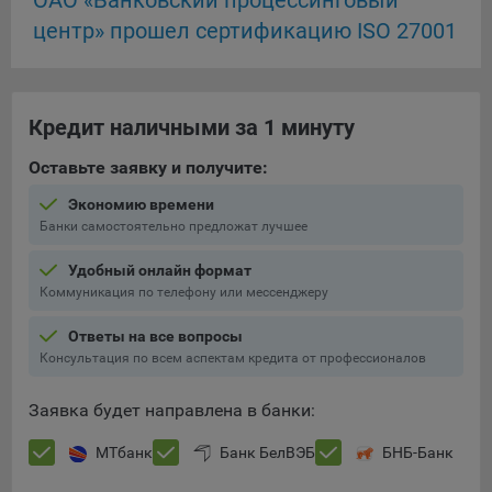
ОАО «Банковский процессинговый
Подобные функции улучшают условия работы
центр» прошел сертификацию ISO 27001
пользователей с сайтом.
9.3. Файлы cookie предпочтений, например, для настройки
контента. Данные файлы cookie собирают информацию о
Кредит наличными за 1 минуту
выборе пользователя на сайте и его предпочтениях и
позволяют Обществу «запомнить» информацию о
Оставьте заявку и получите:
выбранном пользователем городе и других местных
настройках для того, чтобы соответствующим образом
Экономию времени
настраивать сайт.
Банки самостоятельно предложат лучшее
9.4. Аналитические файлы cookie, например
Удобный онлайн формат
Яндекс.Метрика, Google Analytics. Данные файлы cookie
Коммуникация по телефону или мессенджеру
собирают информацию о том, как пользователь
использовал сайты, и позволяют Обществу вносить в них
Ответы на все вопросы
улучшения.
Консультация по всем аспектам кредита от профессионалов
Аналитические файлы cookie показывают, какие страницы
Заявка будет направлена в банки:
сайта Общества посещаются чаще всего, помогают
выявлять трудности, возникающие при использовании
МТбанк
Банк БелВЭБ
БНБ-Банк
сайта, а также позволяют оценить эффективность
рекламы. Благодаря этому у Общества есть возможность