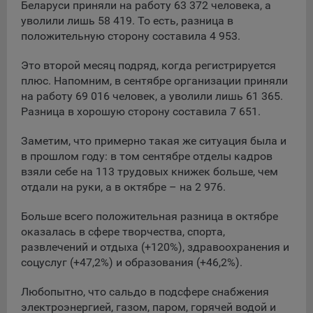
сохраненными в браузере компьютера (мобильного
Беларуси приняли на работу 63 372 человека, а
устройства) пользователя сайта Общества, указанных в
уволили лишь 58 419. То есть, разница в
пункте 3 Политики, при их посещении для отражения
положительную сторону составила 4 953.
действий, совершенных пользователем. Эти файлы
позволяют не вводить заново или выбирать те же
Это второй месяц подряд, когда регистрируется
параметры при повторном посещении того или иного
плюс. Напомним, в сентябре организации приняли
сайта, например, выбор языковой версии.
на работу 69 016 человек, а уволили лишь 61 365.
Целями обработки файлов cookie являются:
Разница в хорошую сторону составила 7 651.
Общество не использует файлы cookie для
Заметим, что примерно такая же ситуация была и
идентификации субъектов персональных данных.
в прошлом году: в том сентябре отделы кадров
На сайтах используются как файлы cookie первой
взяли себе на 113 трудовых книжек больше, чем
стороны (устанавливаемые сайтами, которые посещает
отдали на руки, а в октябре – на 2 976.
пользователь), так и сторонние файлы cookie (задаются
сервером, расположенным вне домена наших сайтов).
Больше всего положительная разница в октябре
оказалась в сфере творчества, спорта,
Общество обрабатывает обезличенные данные
развлечений и отдыха (+120%), здравоохранения и
пользователей сайта (включая файлы «cookie»),
соцуслуг (+47,2%) и образования (+46,2%).
собираемые с помощью сервисов Интернет-статистики,
которые служат для сбора информации о действиях
Любопытно, что сальдо в подсфере снабжения
пользователей на сайте, улучшения качества сайта и его
электроэнергией, газом, паром, горячей водой и
содержания. Общество обрабатывает обезличенные