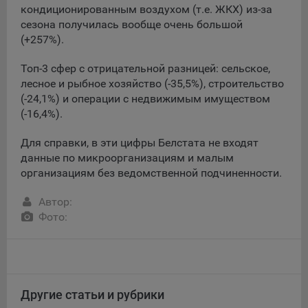
кондиционированным воздухом (т.е. ЖКХ) из-за
данные о пользователе в случае, если это разрешено в
настройках браузера пользователя (включено
сезона получилась вообще очень большой
сохранение файлов cookie и использование технологии
(+257%).
JavaScript).
Топ-3 сфер с отрицательной разницей: сельское,
На сайтах обрабатываются следующие типы файлов
лесное и рыбное хозяйство (-35,5%), строительство
cookie:
(-24,1%) и операции с недвижимым имуществом
Общество может использовать файлы cookie для
(-16,4%).
рекламирования услуг пользователям сайта
«bankibel.by» на сторонних веб-сайтах. Например, если
Для справки, в эти цифры Белстата не входят
пользователь посетит указанный сайт, то в дальнейшем
данные по микроорганизациям и малым
может встретить рекламу Общества на некоторых
организациям без ведомственной подчиненности.
сторонних веб-сайтах.
Автор:
Иногда Общество использует сторонние файлы cookie
Фото:
для отслеживания эффективности своих рекламных
объявлений. Такие файлы cookie, например, запоминают,
с помощью каких браузеров пользователи посещают
сайты Общества. С помощью данной процедуры
Общество также регулирует и оценивает эффективность
рекламной деятельности.
Другие статьи и рубрики