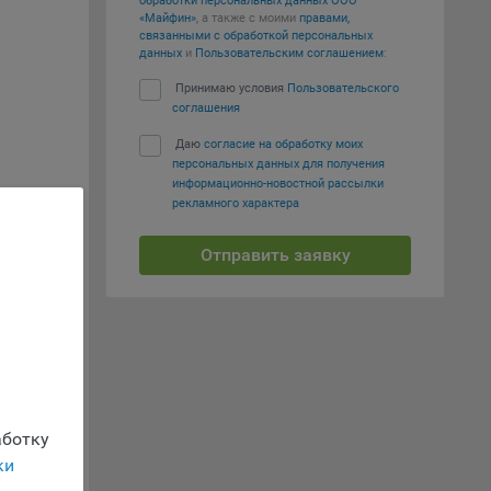
обработки персональных данных ООО
вий,
«Майфин»
, а также с моими
правами,
 или
связанными с обработкой персональных
данных
и
Пользовательским соглашением
:
йта,
Принимаю условия
Пользовательского
соглашения
Даю
согласие на обработку моих
персональных данных для получения
информационно-новостной рассылки
рекламного характера
ваемые
ie
Отправить заявку
родном
млн,
, если
ение
м
ботку
ки