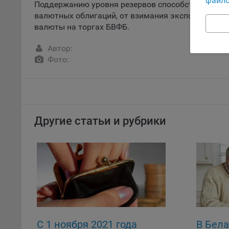
файло
Обще
Поддержанию уровня резервов способствовали п
поль
валютных облигаций, от взимания экспортных по
поль
валюты на торгах БВФБ.
рекл
Автор:
Иног
Фото:
эффе
зап
Обще
оцен
Срок
Другие статьи и рубрики
Поль
файл
испо
потр
верс
стра
Поми
могу
наст
С 1 ноября 2021 года
В Бел