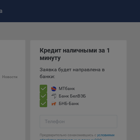
а
ство»
)
ке и
анных.
Кредит наличными за 1
минуту
е
Заявка будет направлена в
и
банки:
Новости
ее –
МТбанк
Банк БелВЭБ
БНБ-Банк
т
вать
Телефон
е
Предварительно ознакомившись с
условиями