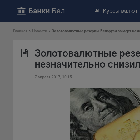
Банки
.Бел
Курсы валют
ПОЛОЖЕ
Главная
Новости
​Золотовалютные резервы Беларуси за март нез
Обще
удел
отве
​Золотовалютные резе
Утве
незначительно снизи
«По
перс
7 апреля 2017, 10:15
Бела
«За
Поли
осу
«ban
файл
проц
Файл
комп