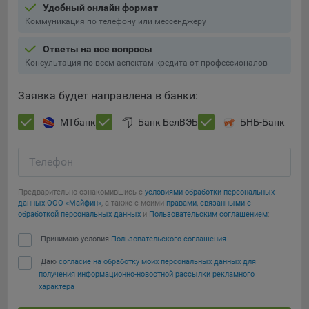
Удобный онлайн формат
Подобные функции улучшают условия работы
Коммуникация по телефону или мессенджеру
пользователей с сайтом.
Ответы на все вопросы
9.3. Файлы cookie предпочтений, например, для настройки
Консультация по всем аспектам кредита от профессионалов
контента. Данные файлы cookie собирают информацию о
выборе пользователя на сайте и его предпочтениях и
позволяют Обществу «запомнить» информацию о
Заявка будет направлена в банки:
выбранном пользователем городе и других местных
МТбанк
Банк БелВЭБ
БНБ-Банк
настройках для того, чтобы соответствующим образом
настраивать сайт.
Телефон
9.4. Аналитические файлы cookie, например
Яндекс.Метрика, Google Analytics. Данные файлы cookie
собирают информацию о том, как пользователь
Предварительно ознакомившись с
условиями обработки персональных
данных ООО «Майфин»
, а также с моими
правами, связанными с
использовал сайты, и позволяют Обществу вносить в них
обработкой персональных данных
и
Пользовательским соглашением
:
улучшения.
Сохранить мои изменения
Принимаю условия
Пользовательского соглашения
Аналитические файлы cookie показывают, какие страницы
сайта Общества посещаются чаще всего, помогают
Даю
согласие на обработку моих персональных данных для
Сохранить по умолчанию
выявлять трудности, возникающие при использовании
получения информационно-новостной рассылки рекламного
характера
сайта, а также позволяют оценить эффективность
рекламы. Благодаря этому у Общества есть возможность