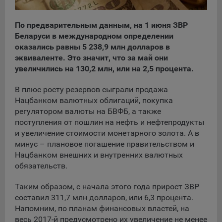
сохраненными в браузере компьютера (мобильного
устройства) пользователя сайта Общества, указанных в
пункте 3 Политики, при их посещении для отражения
По предварительным данным, на 1 июня ЗВР
действий, совершенных пользователем. Эти файлы
Беларуси в международном определении
позволяют не вводить заново или выбирать те же
оказались равны 5 238,9 млн долларов в
параметры при повторном посещении того или иного
эквиваленте. Это значит, что за май они
сайта, например, выбор языковой версии.
увеличились на 130,2 млн, или на 2,5 процента.
Целями обработки файлов cookie являются:
В плюс росту резервов сыграли продажа
Общество не использует файлы cookie для
Нацбанком валютных облигаций, покупка
идентификации субъектов персональных данных.
регулятором валюты на БВФБ, а также
На сайтах используются как файлы cookie первой
поступления от пошлин на нефть и нефтепродукты
стороны (устанавливаемые сайтами, которые посещает
и увеличение стоимости монетарного золота. А в
пользователь), так и сторонние файлы cookie (задаются
минус – плановое погашение правительством и
сервером, расположенным вне домена наших сайтов).
Нацбанком внешних и внутренних валютных
обязательств.
Общество обрабатывает обезличенные данные
пользователей сайта (включая файлы «cookie»),
Таким образом, с начала этого года прирост ЗВР
собираемые с помощью сервисов Интернет-статистики,
составил 311,7 млн долларов, или 6,3 процента.
которые служат для сбора информации о действиях
пользователей на сайте, улучшения качества сайта и его
Напомним, по планам финансовых властей, на
содержания. Общество обрабатывает обезличенные
весь 2017-й предусмотрено их увеличение не менее