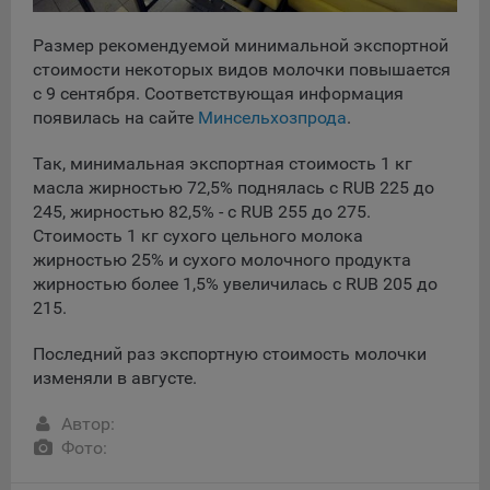
сохраненными в браузере компьютера (мобильного
устройства) пользователя сайта Общества, указанных в
Размер рекомендуемой минимальной экспортной
пункте 3 Политики, при их посещении для отражения
стоимости некоторых видов молочки повышается
действий, совершенных пользователем. Эти файлы
позволяют не вводить заново или выбирать те же
с 9 сентября. Соответствующая информация
параметры при повторном посещении того или иного
появилась на сайте
Минсельхозпрода
.
сайта, например, выбор языковой версии.
Так, минимальная экспортная стоимость 1 кг
Целями обработки файлов cookie являются:
масла жирностью 72,5% поднялась с RUB 225 до
Общество не использует файлы cookie для
245, жирностью 82,5% - с RUB 255 до 275.
идентификации субъектов персональных данных.
Стоимость 1 кг сухого цельного молока
жирностью 25% и сухого молочного продукта
На сайтах используются как файлы cookie первой
жирностью более 1,5% увеличилась с RUB 205 до
стороны (устанавливаемые сайтами, которые посещает
215.
пользователь), так и сторонние файлы cookie (задаются
сервером, расположенным вне домена наших сайтов).
Последний раз экспортную стоимость молочки
Общество обрабатывает обезличенные данные
изменяли в августе.
пользователей сайта (включая файлы «cookie»),
собираемые с помощью сервисов Интернет-статистики,
Автор:
которые служат для сбора информации о действиях
Фото:
пользователей на сайте, улучшения качества сайта и его
содержания. Общество обрабатывает обезличенные