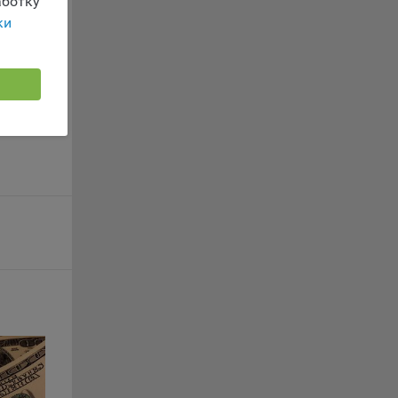
ботку
г
ки
 если
ть
я
ример,
ты
и
йте
лучае
ожет
вой
сии
ых