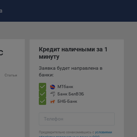
а
ство»
)
ке и
Кредит наличными за 1
с
анных.
минуту
е
Заявка будет направлена в
и
банки:
Статьи
ее –
МТбанк
Банк БелВЭБ
БНБ-Банк
т
вать
Телефон
е
Предварительно ознакомившись с
условиями