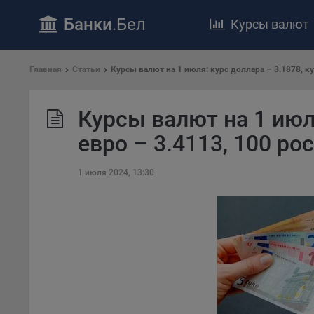
Банки
.Бел
Курсы валют
ПОЛОЖЕ
Главная
Статьи
Курсы валют на 1 июля: курс доллара – 3.1878, ку
Обще
удел
Курсы валют на 1 июля
отве
Утве
евро – 3.4113, 100 ро
«По
перс
1 июля 2024, 13:30
Бела
«За
Поли
осу
«ban
файл
проц
Файл
комп