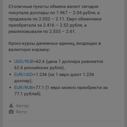
данные о пользователе в случае, если это разрешено в
Столичные пункты обмена валют сегодня
настройках браузера пользователя (включено
покупали доллары по 1.967 – 2.04 рубля, а
сохранение файлов cookie и использование технологии
продавали по 2.052 – 2.11. Евро обменники
JavaScript).
приобретали за 2.416 – 2.52 рубля, а
На сайтах обрабатываются следующие типы файлов
реализовывали по 2.533 – 2.61.
cookie:
Кросс-курсы денежных единиц, входящих в
Общество может использовать файлы cookie для
валютную корзину:
рекламирования услуг пользователям сайта
«bankibel.by» на сторонних веб-сайтах. Например, если
USD/RUB
=62.6 (цена 1 доллара равняется
пользователь посетит указанный сайт, то в дальнейшем
62.6 российских рубля),
может встретить рекламу Общества на некоторых
EUR/USD
=1.236 (за 1 евро дают 1.236
сторонних веб-сайтах.
доллар),
Иногда Общество использует сторонние файлы cookie
EUR/RUB
=77.1 (1 евро можно приобрести за
для отслеживания эффективности своих рекламных
77.1 рублей).
объявлений. Такие файлы cookie, например, запоминают,
с помощью каких браузеров пользователи посещают
Автор:
сайты Общества. С помощью данной процедуры
Фото:
Общество также регулирует и оценивает эффективность
рекламной деятельности.