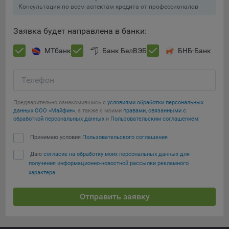
составить представление о тенденциях использования
Консультация по всем аспектам кредита от профессионалов
сайта в целом. Общество использует информацию для
анализа трафика на сайтах.
Заявка будет направлена в банки:
9.5. Файлы cookie, применяемые для определения целевой
МТбанк
Банк БелВЭБ
БНБ-Банк
аудитории и в рекламных целях, например Яндекс.Метрика,
Google Analytics.
Телефон
Технические/Функциональные, хранятся не более года;
Предварительно ознакомившись с
условиями обработки персональных
Необходимые для функционирования веб-аналитических
данных ООО «Майфин»
, а также с моими
правами, связанными с
платформ «Google Analytics», «Яндекс.Метрика»
Сохранить мои изменения
обработкой персональных данных
и
Пользовательским соглашением
:
(статистические), установлены на сервере Общества и не
передаются третьим лицам, часть из которых хранятся во
Принимаю условия
Пользовательского соглашения
Сохранить по умолчанию
время пользования сайтом;
Даю
согласие на обработку моих персональных данных для
получения информационно-новостной рассылки рекламного
Остальные - не более года.
характера
Отключение аналитических файлов cookie не позволяет
определять предпочтения пользователей сайта, в том числе
Отправить заявку
наиболее и наименее популярные страницы и принимать
меры по совершенствованию работы сайта исходя из
предпочтений пользователей.