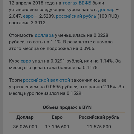
сохраненными в браузере компьютера (мобильного
12 апреля 2018 года на
торгах БВФБ
были
устройства) пользователя сайта Общества, указанных в
установлены следующие курсы валют:
доллар
–
пункте 3 Политики, при их посещении для отражения
2.047,
евро
– 2.5289,
российский рубль
(100 RUB)
действий, совершенных пользователем. Эти файлы
составил 3.3012.
позволяют не вводить заново или выбирать те же
параметры при повторном посещении того или иного
Стоимость
доллара
уменьшилась на 0.0228
сайта, например, выбор языковой версии.
рублей, то есть на 1.1%. В результате с начала
Целями обработки файлов cookie являются:
этого месяца он подорожал на 0.0905.
Общество не использует файлы cookie для
Курс
евро
упал на 0.0291 рублей, или на 1.14%. За
идентификации субъектов персональных данных.
месяц его цена стала больше на 0.1175.
На сайтах используются как файлы cookie первой
стороны (устанавливаемые сайтами, которые посещает
Торги
российской валютой
закончились ее
пользователь), так и сторонние файлы cookie (задаются
укреплением на 0.0695 рублей, что равно 2.15%. За
сервером, расположенным вне домена наших сайтов).
месяц курс понизился на 0.1529.
Общество обрабатывает обезличенные данные
пользователей сайта (включая файлы «cookie»),
Объем продаж в BYN
собираемые с помощью сервисов Интернет-статистики,
Доллар
Евро
Российский рубль
которые служат для сбора информации о действиях
пользователей на сайте, улучшения качества сайта и его
36 026 000
17 196 600
21 575 800
содержания. Общество обрабатывает обезличенные