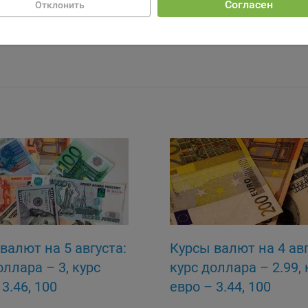
Согласен
Отклонить
зователям сайта «bankibel.by» на сторонних веб-сайтах. Например,
зователь посетит указанный сайт, то в дальнейшем может встрети
аму Общества на некоторых сторонних веб-сайтах.
да Общество использует сторонние файлы cookie для отслеживани
ктивности своих рекламных объявлений. Такие файлы cookie, нап
оминают, с помощью каких браузеров пользователи посещают сай
ства. С помощью данной процедуры Общество также регулирует 
ивает эффективность рекламной деятельности.
и хранения обрабатываемых на сайтах Общества файлов cookie:
зователи могут принять или отклонить все обрабатываемые на са
ы cookie. При этом корректная работа сайта возможна только в с
льзования необходимых файлов cookie. В случае их отключения м
ебоваться совершать повторный выбор предпочтений куки, языко
ии сайта, а также могут некорректно отображаться некоторые вер
ниц.
валют на 5 августа:
Курсы валют на 4 авг
мо настроек файлов cookie на сайте субъекты персональных данн
оллара – 3, курс
курс доллара – 2.99, 
т принять или отклонить сбор всех или некоторых файлов cookie в
3.46, 100
евро – 3.44, 100
ройках своего браузера.
Сохранить по умолчани
Сохранить мои изменения
ских рублей –
российских рублей –