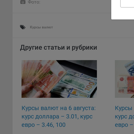
Фото:
поль
поль
рекл
Курсы валют
Иног
эффе
зап
Другие статьи и рубрики
Обще
оцен
Срок
Поль
файл
испо
потр
верс
стра
Курсы валют на 6 августа:
Курсы 
Поми
курс доллара – 3.01, курс
курс д
могу
евро – 3.46, 100
евро – 
наст
российских рублей –
россий