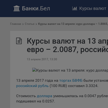
Банки
.Бел
Курсы валют
ПОЛОЖЕ
Главная
Статьи
Курсы валют на 13 апреля: курс доллара – 1.8865,
Обще
удел
отве
Курсы валют на 13 апр
Утве
евро – 2.0087, россий
«По
перс
13 апреля 2017, 13:30
Бела
«За
Поли
осу
13 апреля 2017 года на
торгах БВФБ
были устано
«ban
российский рубль
(100 RUB) составил 3.3324.
файл
проц
Стоимость
доллара
уменьшилась на 0.0047 рублей,
Файл
подешевел на 0.0257.
комп