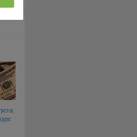
 если
ть
я
ример,
ты
и
йте
лучае
ожет
вой
сии
уста:
ых
курс
ю