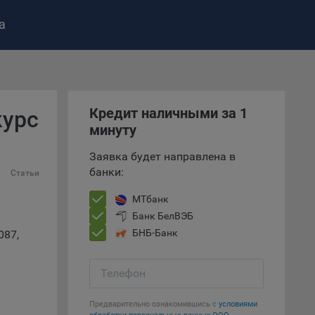
а
ство»
)
ке и
анных.
Кредит наличными за 1
курс
минуту
е
Заявка будет направлена в
и
банки:
ее –
Статьи
МТбанк
Банк БелВЭБ
БНБ-Банк
087,
т
вать
Телефон
е
Предварительно ознакомившись с
условиями