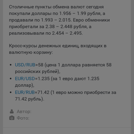
данные о пользователе в случае, если это разрешено в
Столичные пункты обмена валют сегодня
настройках браузера пользователя (включено
покупали доллары по 1.956 – 1.99 рубля, а
сохранение файлов cookie и использование технологии
продавали по 1.993 – 2.015. Евро обменники
JavaScript).
приобретали за 2.38 – 2.448 рубля, а
На сайтах обрабатываются следующие типы файлов
реализовывали по 2.454 – 2.495.
cookie:
Кросс-курсы денежных единиц, входящих в
Общество может использовать файлы cookie для
валютную корзину:
рекламирования услуг пользователям сайта
«bankibel.by» на сторонних веб-сайтах. Например, если
USD/RUB
=58 (цена 1 доллара равняется 58
пользователь посетит указанный сайт, то в дальнейшем
российских рублей),
может встретить рекламу Общества на некоторых
EUR/USD
=1.235 (за 1 евро дают 1.235
сторонних веб-сайтах.
доллар),
Иногда Общество использует сторонние файлы cookie
EUR/RUB
=71.42 (1 евро можно приобрести за
для отслеживания эффективности своих рекламных
71.42 рубль).
объявлений. Такие файлы cookie, например, запоминают,
с помощью каких браузеров пользователи посещают
Автор:
сайты Общества. С помощью данной процедуры
Фото:
Общество также регулирует и оценивает эффективность
рекламной деятельности.