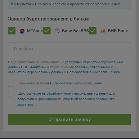
составить представление о тенденциях использования
Консультация по всем аспектам кредита от профессионалов
сайта в целом. Общество использует информацию для
анализа трафика на сайтах.
Заявка будет направлена в банки:
9.5. Файлы cookie, применяемые для определения целевой
МТбанк
Банк БелВЭБ
БНБ-Банк
аудитории и в рекламных целях, например Яндекс.Метрика,
Google Analytics.
Телефон
Технические/Функциональные, хранятся не более года;
Предварительно ознакомившись с
условиями обработки персональных
Необходимые для функционирования веб-аналитических
данных ООО «Майфин»
, а также с моими
правами, связанными с
платформ «Google Analytics», «Яндекс.Метрика»
Сохранить мои изменения
обработкой персональных данных
и
Пользовательским соглашением
:
(статистические), установлены на сервере Общества и не
передаются третьим лицам, часть из которых хранятся во
Принимаю условия
Пользовательского соглашения
Сохранить по умолчанию
время пользования сайтом;
Даю
согласие на обработку моих персональных данных для
получения информационно-новостной рассылки рекламного
Остальные - не более года.
характера
Отключение аналитических файлов cookie не позволяет
определять предпочтения пользователей сайта, в том числе
Отправить заявку
наиболее и наименее популярные страницы и принимать
меры по совершенствованию работы сайта исходя из
предпочтений пользователей.