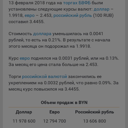
сохраненными в браузере компьютера (мобильного
13 февраля 2018 года на
торгах БВФБ
были
устройства) пользователя сайта Общества, указанных в
установлены следующие курсы валют:
доллар
–
пункте 3 Политики, при их посещении для отражения
1.9918,
евро
– 2.453,
российский рубль
(100 RUB)
действий, совершенных пользователем. Эти файлы
составил 3.4455.
позволяют не вводить заново или выбирать те же
параметры при повторном посещении того или иного
Стоимость
доллара
уменьшилась на 0.0041
сайта, например, выбор языковой версии.
рублей, то есть на 0.21%. В результате с начала
Целями обработки файлов cookie являются:
этого месяца он подорожал на 1.9918.
Общество не использует файлы cookie для
Курс
евро
поднялся на 0.0031 рублей, или на 0.13%.
идентификации субъектов персональных данных.
За месяц его цена стала больше на 2.453.
На сайтах используются как файлы cookie первой
стороны (устанавливаемые сайтами, которые посещает
Торги
российской валютой
закончились ее
пользователь), так и сторонние файлы cookie (задаются
укреплением на 0.0032 рублей, что равно 0.09%. За
сервером, расположенным вне домена наших сайтов).
месяц курс повысился на 3.4455.
Общество обрабатывает обезличенные данные
пользователей сайта (включая файлы «cookie»),
Объем продаж в BYN
собираемые с помощью сервисов Интернет-статистики,
Доллар
Евро
Российский рубль
которые служат для сбора информации о действиях
пользователей на сайте, улучшения качества сайта и его
11 978 600
12 794 700
13 606 800
содержания. Общество обрабатывает обезличенные