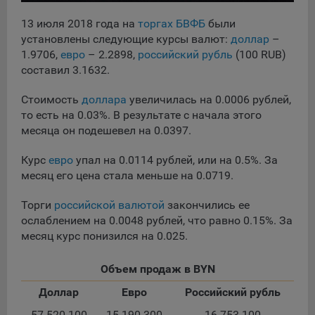
сохраненными в браузере компьютера (мобильного
устройства) пользователя сайта Общества, указанных в
13 июля 2018 года на
торгах БВФБ
были
пункте 3 Политики, при их посещении для отражения
установлены следующие курсы валют:
доллар
–
действий, совершенных пользователем. Эти файлы
1.9706,
евро
– 2.2898,
российский рубль
(100 RUB)
позволяют не вводить заново или выбирать те же
составил 3.1632.
параметры при повторном посещении того или иного
сайта, например, выбор языковой версии.
Стоимость
доллара
увеличилась на 0.0006 рублей,
Целями обработки файлов cookie являются:
то есть на 0.03%. В результате с начала этого
месяца он подешевел на 0.0397.
Общество не использует файлы cookie для
идентификации субъектов персональных данных.
Курс
евро
упал на 0.0114 рублей, или на 0.5%. За
На сайтах используются как файлы cookie первой
месяц его цена стала меньше на 0.0719.
стороны (устанавливаемые сайтами, которые посещает
пользователь), так и сторонние файлы cookie (задаются
Торги
российской валютой
закончились ее
сервером, расположенным вне домена наших сайтов).
ослаблением на 0.0048 рублей, что равно 0.15%. За
месяц курс понизился на 0.025.
Общество обрабатывает обезличенные данные
пользователей сайта (включая файлы «cookie»),
собираемые с помощью сервисов Интернет-статистики,
Объем продаж в BYN
которые служат для сбора информации о действиях
Доллар
Евро
Российский рубль
пользователей на сайте, улучшения качества сайта и его
содержания. Общество обрабатывает обезличенные
57 520 100
15 190 300
16 753 100