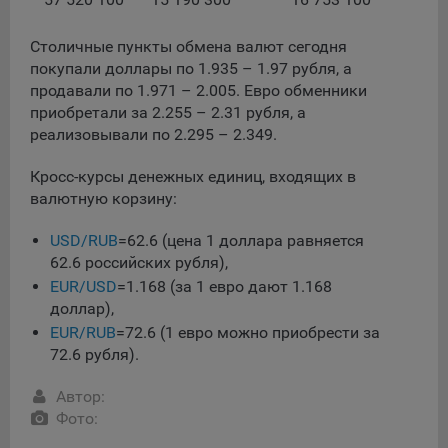
данные о пользователе в случае, если это разрешено в
настройках браузера пользователя (включено
Столичные пункты обмена валют сегодня
сохранение файлов cookie и использование технологии
покупали доллары по 1.935 – 1.97 рубля, а
JavaScript).
продавали по 1.971 – 2.005. Евро обменники
На сайтах обрабатываются следующие типы файлов
приобретали за 2.255 – 2.31 рубля, а
cookie:
реализовывали по 2.295 – 2.349.
Общество может использовать файлы cookie для
Кросс-курсы денежных единиц, входящих в
рекламирования услуг пользователям сайта
валютную корзину:
«bankibel.by» на сторонних веб-сайтах. Например, если
пользователь посетит указанный сайт, то в дальнейшем
USD/RUB
=62.6 (цена 1 доллара равняется
может встретить рекламу Общества на некоторых
62.6 российских рубля),
сторонних веб-сайтах.
EUR/USD
=1.168 (за 1 евро дают 1.168
Иногда Общество использует сторонние файлы cookie
доллар),
для отслеживания эффективности своих рекламных
EUR/RUB
=72.6 (1 евро можно приобрести за
объявлений. Такие файлы cookie, например, запоминают,
72.6 рубля).
с помощью каких браузеров пользователи посещают
сайты Общества. С помощью данной процедуры
Автор:
Общество также регулирует и оценивает эффективность
Фото:
рекламной деятельности.