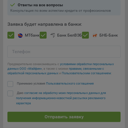
составить представление о тенденциях использования
Ответы на все вопросы
сайта в целом. Общество использует информацию для
Консультация по всем аспектам кредита от профессионалов
анализа трафика на сайтах.
Заявка будет направлена в банки:
9.5. Файлы cookie, применяемые для определения целевой
аудитории и в рекламных целях, например Яндекс.Метрика,
МТбанк
Банк БелВЭБ
БНБ-Банк
Google Analytics.
Технические/Функциональные, хранятся не более года;
Телефон
Необходимые для функционирования веб-аналитических
платформ «Google Analytics», «Яндекс.Метрика»
Предварительно ознакомившись с
условиями обработки персональных
данных ООО «Майфин»
, а также с моими
правами, связанными с
(статистические), установлены на сервере Общества и не
Сохранить мои изменения
обработкой персональных данных
и
Пользовательским соглашением
:
передаются третьим лицам, часть из которых хранятся во
время пользования сайтом;
Сохранить по умолчанию
Принимаю условия
Пользовательского соглашения
Остальные - не более года.
Даю
согласие на обработку моих персональных данных для
получения информационно-новостной рассылки рекламного
Отключение аналитических файлов cookie не позволяет
характера
определять предпочтения пользователей сайта, в том числе
наиболее и наименее популярные страницы и принимать
Отправить заявку
меры по совершенствованию работы сайта исходя из
предпочтений пользователей.