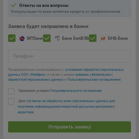
составить представление о тенденциях использования
Ответы на все вопросы
сайта в целом. Общество использует информацию для
Консультация по всем аспектам кредита от профессионалов
анализа трафика на сайтах.
Заявка будет направлена в банки:
9.5. Файлы cookie, применяемые для определения целевой
аудитории и в рекламных целях, например Яндекс.Метрика,
МТбанк
Банк БелВЭБ
БНБ-Банк
Google Analytics.
Технические/Функциональные, хранятся не более года;
Телефон
Необходимые для функционирования веб-аналитических
платформ «Google Analytics», «Яндекс.Метрика»
Предварительно ознакомившись с
условиями обработки персональных
данных ООО «Майфин»
, а также с моими
правами, связанными с
(статистические), установлены на сервере Общества и не
Сохранить мои изменения
обработкой персональных данных
и
Пользовательским соглашением
:
передаются третьим лицам, часть из которых хранятся во
время пользования сайтом;
Сохранить по умолчанию
Принимаю условия
Пользовательского соглашения
Остальные - не более года.
Даю
согласие на обработку моих персональных данных для
получения информационно-новостной рассылки рекламного
Отключение аналитических файлов cookie не позволяет
характера
определять предпочтения пользователей сайта, в том числе
наиболее и наименее популярные страницы и принимать
Отправить заявку
меры по совершенствованию работы сайта исходя из
предпочтений пользователей.