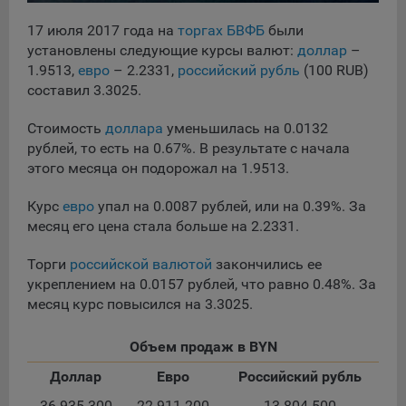
сохраненными в браузере компьютера (мобильного
устройства) пользователя сайта Общества, указанных в
17 июля 2017 года на
торгах БВФБ
были
пункте 3 Политики, при их посещении для отражения
установлены следующие курсы валют:
доллар
–
действий, совершенных пользователем. Эти файлы
1.9513,
евро
– 2.2331,
российский рубль
(100 RUB)
позволяют не вводить заново или выбирать те же
составил 3.3025.
параметры при повторном посещении того или иного
сайта, например, выбор языковой версии.
Стоимость
доллара
уменьшилась на 0.0132
Целями обработки файлов cookie являются:
рублей, то есть на 0.67%. В результате с начала
этого месяца он подорожал на 1.9513.
Общество не использует файлы cookie для
идентификации субъектов персональных данных.
Курс
евро
упал на 0.0087 рублей, или на 0.39%. За
На сайтах используются как файлы cookie первой
месяц его цена стала больше на 2.2331.
стороны (устанавливаемые сайтами, которые посещает
пользователь), так и сторонние файлы cookie (задаются
Торги
российской валютой
закончились ее
сервером, расположенным вне домена наших сайтов).
укреплением на 0.0157 рублей, что равно 0.48%. За
месяц курс повысился на 3.3025.
Общество обрабатывает обезличенные данные
пользователей сайта (включая файлы «cookie»),
собираемые с помощью сервисов Интернет-статистики,
Объем продаж в BYN
которые служат для сбора информации о действиях
Доллар
Евро
Российский рубль
пользователей на сайте, улучшения качества сайта и его
содержания. Общество обрабатывает обезличенные
36 935 300
22 911 200
13 804 500