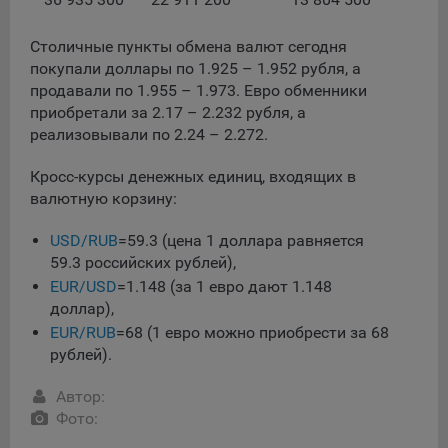
данные о пользователе в случае, если это разрешено в
настройках браузера пользователя (включено
Столичные пункты обмена валют сегодня
сохранение файлов cookie и использование технологии
покупали доллары по 1.925 – 1.952 рубля, а
JavaScript).
продавали по 1.955 – 1.973. Евро обменники
На сайтах обрабатываются следующие типы файлов
приобретали за 2.17 – 2.232 рубля, а
cookie:
реализовывали по 2.24 – 2.272.
Общество может использовать файлы cookie для
Кросс-курсы денежных единиц, входящих в
рекламирования услуг пользователям сайта
валютную корзину:
«bankibel.by» на сторонних веб-сайтах. Например, если
пользователь посетит указанный сайт, то в дальнейшем
USD/RUB
=59.3 (цена 1 доллара равняется
может встретить рекламу Общества на некоторых
59.3 российских рублей),
сторонних веб-сайтах.
EUR/USD
=1.148 (за 1 евро дают 1.148
Иногда Общество использует сторонние файлы cookie
доллар),
для отслеживания эффективности своих рекламных
EUR/RUB
=68 (1 евро можно приобрести за 68
объявлений. Такие файлы cookie, например, запоминают,
рублей).
с помощью каких браузеров пользователи посещают
сайты Общества. С помощью данной процедуры
Автор:
Общество также регулирует и оценивает эффективность
Фото:
рекламной деятельности.