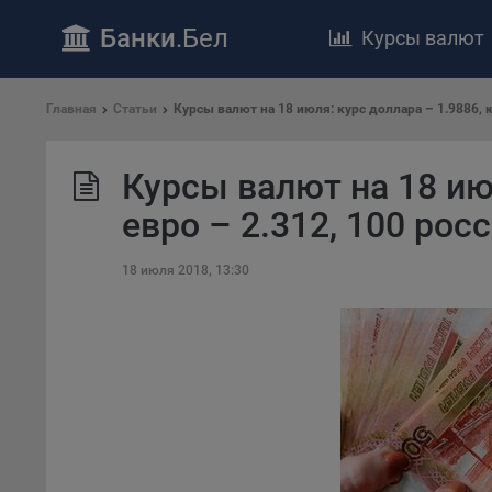
Банки
.Бел
Курсы валют
ПОЛОЖЕ
Главная
Статьи
Курсы валют на 18 июля: курс доллара – 1.9886, к
Обще
удел
Курсы валют на 18 июл
отве
Утве
евро – 2.312, 100 рос
«По
перс
18 июля 2018, 13:30
Бела
«За
Поли
осу
«ban
файл
проц
Файл
комп