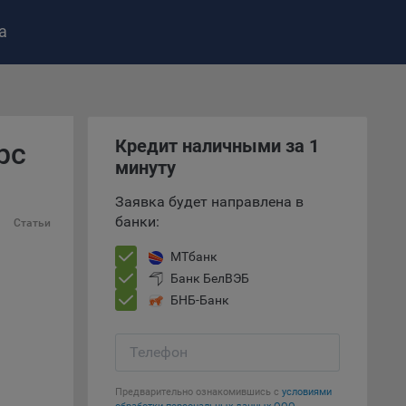
а
ство»
)
ке и
Кредит наличными за 1
рс
анных.
минуту
е
Заявка будет направлена в
и
банки:
Статьи
ее –
МТбанк
Банк БелВЭБ
БНБ-Банк
т
вать
Телефон
е
Предварительно ознакомившись с
условиями