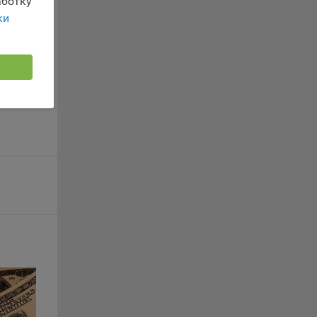
ботку
г
ки
 если
ть
я
ример,
ты
и
йте
лучае
ожет
вой
сии
ых