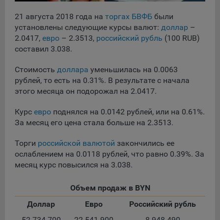
сохраненными в браузере компьютера (мобильного
устройства) пользователя сайта Общества, указанных в
21 августа 2018 года на
торгах БВФБ
были
пункте 3 Политики, при их посещении для отражения
установлены следующие курсы валют:
доллар
–
действий, совершенных пользователем. Эти файлы
2.0417,
евро
– 2.3513,
российский рубль
(100 RUB)
позволяют не вводить заново или выбирать те же
составил 3.038.
параметры при повторном посещении того или иного
сайта, например, выбор языковой версии.
Стоимость
доллара
уменьшилась на 0.0063
Целями обработки файлов cookie являются:
рублей, то есть на 0.31%. В результате с начала
этого месяца он подорожал на 2.0417.
Общество не использует файлы cookie для
идентификации субъектов персональных данных.
Курс
евро
поднялся на 0.0142 рублей, или на 0.61%.
На сайтах используются как файлы cookie первой
За месяц его цена стала больше на 2.3513.
стороны (устанавливаемые сайтами, которые посещает
пользователь), так и сторонние файлы cookie (задаются
Торги
российской валютой
закончились ее
сервером, расположенным вне домена наших сайтов).
ослаблением на 0.0118 рублей, что равно 0.39%. За
месяц курс повысился на 3.038.
Общество обрабатывает обезличенные данные
пользователей сайта (включая файлы «cookie»),
собираемые с помощью сервисов Интернет-статистики,
Объем продаж в BYN
которые служат для сбора информации о действиях
Доллар
Евро
Российский рубль
пользователей на сайте, улучшения качества сайта и его
содержания. Общество обрабатывает обезличенные
52 734 700
22 541 900
8 948 490