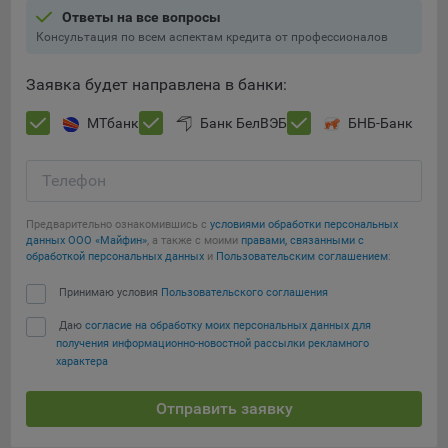
составить представление о тенденциях использования
Ответы на все вопросы
сайта в целом. Общество использует информацию для
Консультация по всем аспектам кредита от профессионалов
анализа трафика на сайтах.
Заявка будет направлена в банки:
9.5. Файлы cookie, применяемые для определения целевой
аудитории и в рекламных целях, например Яндекс.Метрика,
МТбанк
Банк БелВЭБ
БНБ-Банк
Google Analytics.
Технические/Функциональные, хранятся не более года;
Телефон
Необходимые для функционирования веб-аналитических
платформ «Google Analytics», «Яндекс.Метрика»
Предварительно ознакомившись с
условиями обработки персональных
данных ООО «Майфин»
, а также с моими
правами, связанными с
(статистические), установлены на сервере Общества и не
Сохранить мои изменения
обработкой персональных данных
и
Пользовательским соглашением
:
передаются третьим лицам, часть из которых хранятся во
время пользования сайтом;
Сохранить по умолчанию
Принимаю условия
Пользовательского соглашения
Остальные - не более года.
Даю
согласие на обработку моих персональных данных для
получения информационно-новостной рассылки рекламного
Отключение аналитических файлов cookie не позволяет
характера
определять предпочтения пользователей сайта, в том числе
наиболее и наименее популярные страницы и принимать
Отправить заявку
меры по совершенствованию работы сайта исходя из
предпочтений пользователей.