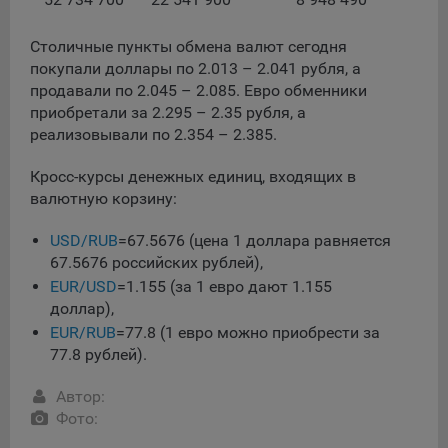
данные о пользователе в случае, если это разрешено в
настройках браузера пользователя (включено
Столичные пункты обмена валют сегодня
сохранение файлов cookie и использование технологии
покупали доллары по 2.013 – 2.041 рубля, а
JavaScript).
продавали по 2.045 – 2.085. Евро обменники
На сайтах обрабатываются следующие типы файлов
приобретали за 2.295 – 2.35 рубля, а
cookie:
реализовывали по 2.354 – 2.385.
Общество может использовать файлы cookie для
Кросс-курсы денежных единиц, входящих в
рекламирования услуг пользователям сайта
валютную корзину:
«bankibel.by» на сторонних веб-сайтах. Например, если
пользователь посетит указанный сайт, то в дальнейшем
USD/RUB
=67.5676 (цена 1 доллара равняется
может встретить рекламу Общества на некоторых
67.5676 российских рублей),
сторонних веб-сайтах.
EUR/USD
=1.155 (за 1 евро дают 1.155
Иногда Общество использует сторонние файлы cookie
доллар),
для отслеживания эффективности своих рекламных
EUR/RUB
=77.8 (1 евро можно приобрести за
объявлений. Такие файлы cookie, например, запоминают,
77.8 рублей).
с помощью каких браузеров пользователи посещают
сайты Общества. С помощью данной процедуры
Автор:
Общество также регулирует и оценивает эффективность
Фото:
рекламной деятельности.