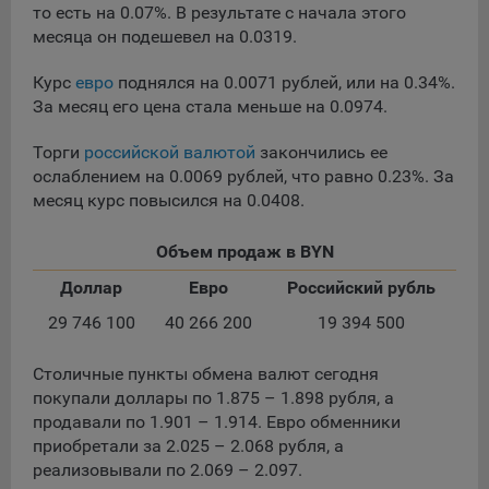
сохраненными в браузере компьютера (мобильного
то есть на 0.07%. В результате с начала этого
устройства) пользователя сайта Общества, указанных в
месяца он подешевел на 0.0319.
пункте 3 Политики, при их посещении для отражения
действий, совершенных пользователем. Эти файлы
Курс
евро
поднялся на 0.0071 рублей, или на 0.34%.
позволяют не вводить заново или выбирать те же
За месяц его цена стала меньше на 0.0974.
параметры при повторном посещении того или иного
сайта, например, выбор языковой версии.
Торги
российской валютой
закончились ее
Целями обработки файлов cookie являются:
ослаблением на 0.0069 рублей, что равно 0.23%. За
месяц курс повысился на 0.0408.
Общество не использует файлы cookie для
идентификации субъектов персональных данных.
Объем продаж в BYN
На сайтах используются как файлы cookie первой
стороны (устанавливаемые сайтами, которые посещает
Доллар
Евро
Российский рубль
пользователь), так и сторонние файлы cookie (задаются
29 746 100
40 266 200
19 394 500
сервером, расположенным вне домена наших сайтов).
Общество обрабатывает обезличенные данные
Столичные пункты обмена валют сегодня
пользователей сайта (включая файлы «cookie»),
покупали доллары по 1.875 – 1.898 рубля, а
собираемые с помощью сервисов Интернет-статистики,
продавали по 1.901 – 1.914. Евро обменники
которые служат для сбора информации о действиях
приобретали за 2.025 – 2.068 рубля, а
пользователей на сайте, улучшения качества сайта и его
реализовывали по 2.069 – 2.097.
содержания. Общество обрабатывает обезличенные