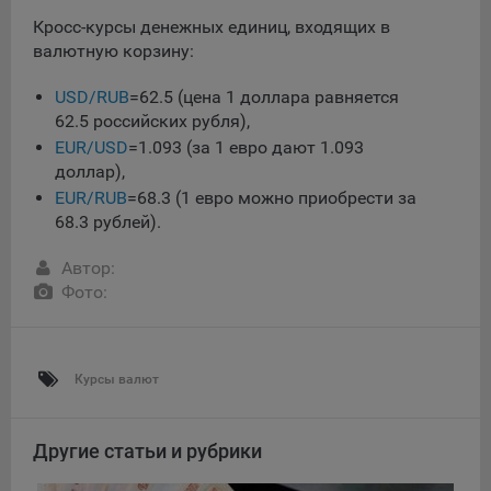
данные о пользователе в случае, если это разрешено в
Кросс-курсы денежных единиц, входящих в
настройках браузера пользователя (включено
валютную корзину:
сохранение файлов cookie и использование технологии
JavaScript).
USD/RUB
=62.5 (цена 1 доллара равняется
На сайтах обрабатываются следующие типы файлов
62.5 российских рубля),
cookie:
EUR/USD
=1.093 (за 1 евро дают 1.093
доллар),
Общество может использовать файлы cookie для
рекламирования услуг пользователям сайта
EUR/RUB
=68.3 (1 евро можно приобрести за
«bankibel.by» на сторонних веб-сайтах. Например, если
68.3 рублей).
пользователь посетит указанный сайт, то в дальнейшем
может встретить рекламу Общества на некоторых
Автор:
сторонних веб-сайтах.
Фото:
Иногда Общество использует сторонние файлы cookie
для отслеживания эффективности своих рекламных
объявлений. Такие файлы cookie, например, запоминают,
Курсы валют
с помощью каких браузеров пользователи посещают
сайты Общества. С помощью данной процедуры
Общество также регулирует и оценивает эффективность
Другие статьи и рубрики
рекламной деятельности.