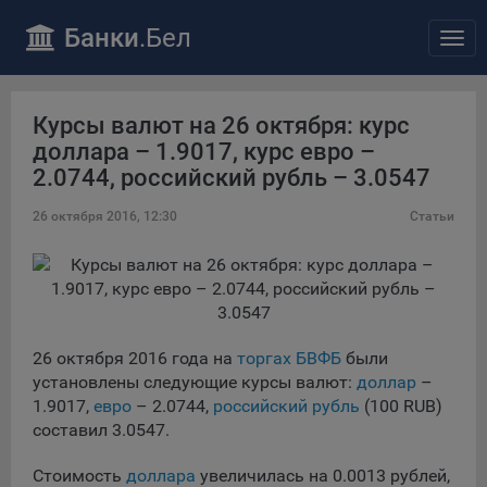
ПОЛОЖЕНИЕ «О политике обработки файлов cookie»
Банки
.Бел
Отк
Общество с ограниченной ответственностью «Майфин»
нав
(далее –
«Общество»
) уделяет особое внимание защите
персональных данных при их обработке и ответственно
подходит к соблюдению прав субъектов персональных
Курсы валют на 26 октября: курс
данных.
доллара – 1.9017, курс евро –
Утверждение положения о политике обработки файлов
2.0744, российский рубль – 3.0547
cookie (далее –
«Политика»
) является одной из
принимаемых Обществом мер по защите персональных
26 октября 2016, 12:30
Статьи
данных, предусмотренных статьей 17 Закона Республики
Беларусь от 7 мая 2021 г. № 99-З «О защите
персональных данных» (далее –
«Закон»
).
Политика разъясняет субъектам персональных данных,
которые осуществляют использование веб-сайта
26 октября 2016 года на
торгах БВФБ
были
Общества с доменным именем «bankibel.by», для каких
установлены следующие курсы валют:
доллар
–
целей и каким образом Общество обрабатывает файлы
1.9017,
евро
– 2.0744,
российский рубль
(100 RUB)
cookie, а также каким образом пользователи могут
составил 3.0547.
контролировать процесс такой обработки.
Файлы cookie являются текстовыми файлами,
Стоимость
доллара
увеличилась на 0.0013 рублей,