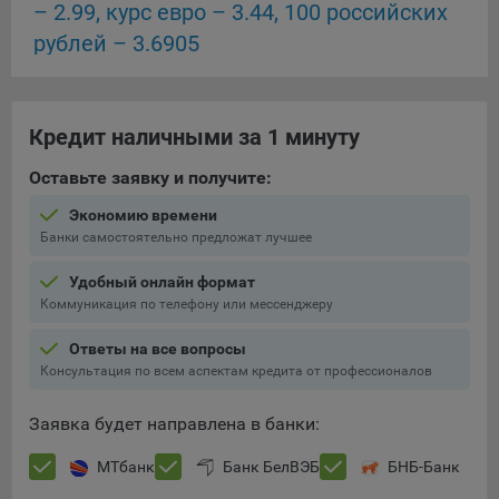
– 2.99, курс евро – 3.44, 100 российских
Подобные функции улучшают условия работы
рублей – 3.6905
пользователей с сайтом.
9.3. Файлы cookie предпочтений, например, для настройки
контента. Данные файлы cookie собирают информацию о
выборе пользователя на сайте и его предпочтениях и
Кредит наличными за 1 минуту
позволяют Обществу «запомнить» информацию о
выбранном пользователем городе и других местных
Оставьте заявку и получите:
настройках для того, чтобы соответствующим образом
Экономию времени
настраивать сайт.
Банки самостоятельно предложат лучшее
9.4. Аналитические файлы cookie, например
Удобный онлайн формат
Яндекс.Метрика, Google Analytics. Данные файлы cookie
Коммуникация по телефону или мессенджеру
собирают информацию о том, как пользователь
использовал сайты, и позволяют Обществу вносить в них
Ответы на все вопросы
улучшения.
Консультация по всем аспектам кредита от профессионалов
Аналитические файлы cookie показывают, какие страницы
сайта Общества посещаются чаще всего, помогают
Заявка будет направлена в банки:
выявлять трудности, возникающие при использовании
сайта, а также позволяют оценить эффективность
МТбанк
Банк БелВЭБ
БНБ-Банк
рекламы. Благодаря этому у Общества есть возможность