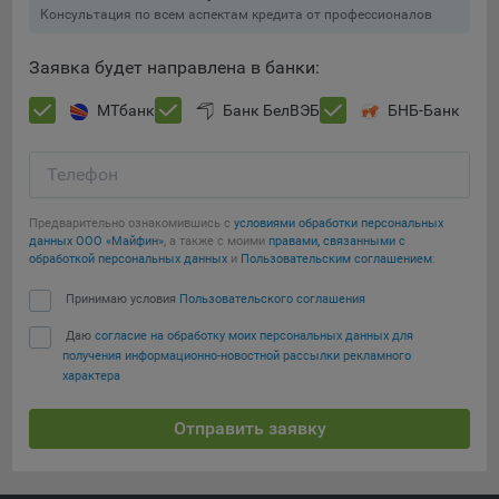
составить представление о тенденциях использования
Консультация по всем аспектам кредита от профессионалов
сайта в целом. Общество использует информацию для
анализа трафика на сайтах.
Заявка будет направлена в банки:
9.5. Файлы cookie, применяемые для определения целевой
МТбанк
Банк БелВЭБ
БНБ-Банк
аудитории и в рекламных целях, например Яндекс.Метрика,
Google Analytics.
Телефон
Технические/Функциональные, хранятся не более года;
Предварительно ознакомившись с
условиями обработки персональных
Необходимые для функционирования веб-аналитических
данных ООО «Майфин»
, а также с моими
правами, связанными с
платформ «Google Analytics», «Яндекс.Метрика»
Сохранить мои изменения
обработкой персональных данных
и
Пользовательским соглашением
:
(статистические), установлены на сервере Общества и не
передаются третьим лицам, часть из которых хранятся во
Принимаю условия
Пользовательского соглашения
Сохранить по умолчанию
время пользования сайтом;
Даю
согласие на обработку моих персональных данных для
получения информационно-новостной рассылки рекламного
Остальные - не более года.
характера
Отключение аналитических файлов cookie не позволяет
определять предпочтения пользователей сайта, в том числе
Отправить заявку
наиболее и наименее популярные страницы и принимать
меры по совершенствованию работы сайта исходя из
предпочтений пользователей.