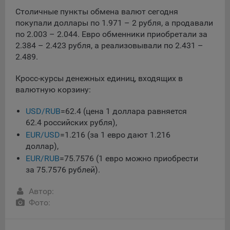
данные о пользователе в случае, если это разрешено в
Столичные пункты обмена валют сегодня
настройках браузера пользователя (включено
покупали доллары по 1.971 – 2 рубля, а продавали
сохранение файлов cookie и использование технологии
по 2.003 – 2.044. Евро обменники приобретали за
JavaScript).
2.384 – 2.423 рубля, а реализовывали по 2.431 –
На сайтах обрабатываются следующие типы файлов
2.489.
cookie:
Кросс-курсы денежных единиц, входящих в
Общество может использовать файлы cookie для
валютную корзину:
рекламирования услуг пользователям сайта
«bankibel.by» на сторонних веб-сайтах. Например, если
USD/RUB
=62.4 (цена 1 доллара равняется
пользователь посетит указанный сайт, то в дальнейшем
62.4 российских рубля),
может встретить рекламу Общества на некоторых
EUR/USD
=1.216 (за 1 евро дают 1.216
сторонних веб-сайтах.
доллар),
Иногда Общество использует сторонние файлы cookie
EUR/RUB
=75.7576 (1 евро можно приобрести
для отслеживания эффективности своих рекламных
за 75.7576 рублей).
объявлений. Такие файлы cookie, например, запоминают,
с помощью каких браузеров пользователи посещают
Автор:
сайты Общества. С помощью данной процедуры
Фото:
Общество также регулирует и оценивает эффективность
рекламной деятельности.