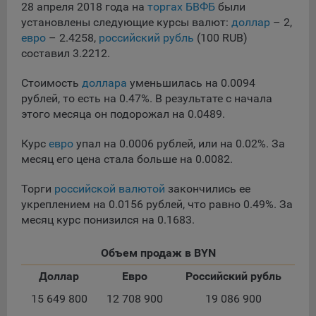
сохраненными в браузере компьютера (мобильного
28 апреля 2018 года на
торгах БВФБ
были
устройства) пользователя сайта Общества, указанных в
установлены следующие курсы валют:
доллар
– 2,
пункте 3 Политики, при их посещении для отражения
евро
– 2.4258,
российский рубль
(100 RUB)
действий, совершенных пользователем. Эти файлы
составил 3.2212.
позволяют не вводить заново или выбирать те же
параметры при повторном посещении того или иного
Стоимость
доллара
уменьшилась на 0.0094
сайта, например, выбор языковой версии.
рублей, то есть на 0.47%. В результате с начала
Целями обработки файлов cookie являются:
этого месяца он подорожал на 0.0489.
Общество не использует файлы cookie для
Курс
евро
упал на 0.0006 рублей, или на 0.02%. За
идентификации субъектов персональных данных.
месяц его цена стала больше на 0.0082.
На сайтах используются как файлы cookie первой
стороны (устанавливаемые сайтами, которые посещает
Торги
российской валютой
закончились ее
пользователь), так и сторонние файлы cookie (задаются
укреплением на 0.0156 рублей, что равно 0.49%. За
сервером, расположенным вне домена наших сайтов).
месяц курс понизился на 0.1683.
Общество обрабатывает обезличенные данные
пользователей сайта (включая файлы «cookie»),
Объем продаж в BYN
собираемые с помощью сервисов Интернет-статистики,
Доллар
Евро
Российский рубль
которые служат для сбора информации о действиях
пользователей на сайте, улучшения качества сайта и его
15 649 800
12 708 900
19 086 900
содержания. Общество обрабатывает обезличенные