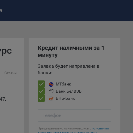
а
ство»
)
ке и
анных.
Кредит наличными за 1
урс
минуту
е
Заявка будет направлена в
и
банки:
Статьи
ее –
МТбанк
Банк БелВЭБ
БНБ-Банк
47,
т
вать
Телефон
е
Предварительно ознакомившись с
условиями