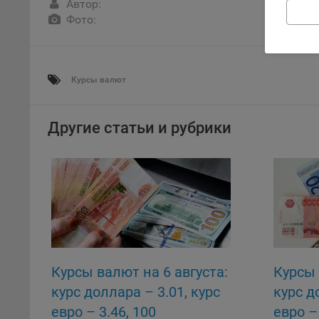
Автор:
поль
Фото:
поль
рекл
Иног
Курсы валют
эффе
зап
Обще
Другие статьи и рубрики
оцен
Срок
Поль
файл
испо
потр
верс
стра
Поми
Курсы валют на 6 августа:
Курсы 
могу
курс доллара – 3.01, курс
курс д
наст
евро – 3.46, 100
евро – 