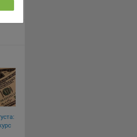
 если
ть
я
ример,
ты
и
йте
лучае
ожет
вой
сии
ых
уста:
курс