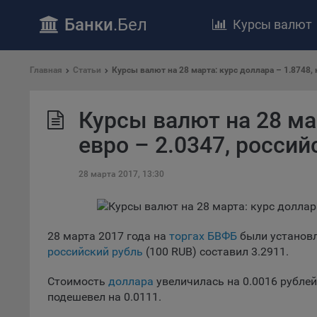
Банки
.Бел
Курсы валют
ПОЛОЖЕ
Главная
Статьи
Курсы валют на 28 марта: курс доллара – 1.8748, 
Обще
удел
отве
Курсы валют на 28 мар
Утве
евро – 2.0347, россий
«По
перс
28 марта 2017, 13:30
Бела
«За
Поли
осу
28 марта 2017 года на
торгах БВФБ
были установ
«ban
российский рубль
(100 RUB) составил 3.2911.
файл
проц
Стоимость
доллара
увеличилась на 0.0016 рублей,
Файл
подешевел на 0.0111.
комп