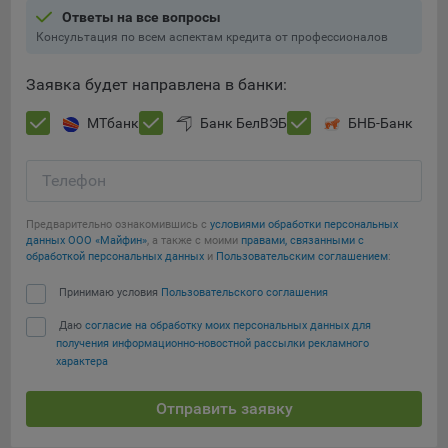
составить представление о тенденциях использования
Ответы на все вопросы
сайта в целом. Общество использует информацию для
Консультация по всем аспектам кредита от профессионалов
анализа трафика на сайтах.
Заявка будет направлена в банки:
9.5. Файлы cookie, применяемые для определения целевой
аудитории и в рекламных целях, например Яндекс.Метрика,
МТбанк
Банк БелВЭБ
БНБ-Банк
Google Analytics.
Технические/Функциональные, хранятся не более года;
Телефон
Необходимые для функционирования веб-аналитических
платформ «Google Analytics», «Яндекс.Метрика»
Предварительно ознакомившись с
условиями обработки персональных
данных ООО «Майфин»
, а также с моими
правами, связанными с
(статистические), установлены на сервере Общества и не
Сохранить мои изменения
обработкой персональных данных
и
Пользовательским соглашением
:
передаются третьим лицам, часть из которых хранятся во
время пользования сайтом;
Сохранить по умолчанию
Принимаю условия
Пользовательского соглашения
Остальные - не более года.
Даю
согласие на обработку моих персональных данных для
получения информационно-новостной рассылки рекламного
Отключение аналитических файлов cookie не позволяет
характера
определять предпочтения пользователей сайта, в том числе
наиболее и наименее популярные страницы и принимать
Отправить заявку
меры по совершенствованию работы сайта исходя из
предпочтений пользователей.