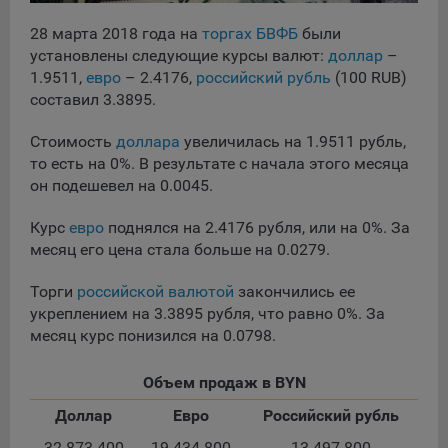
сохраненными в браузере компьютера (мобильного
устройства) пользователя сайта Общества, указанных в
28 марта 2018 года на
торгах БВФБ
были
пункте 3 Политики, при их посещении для отражения
установлены следующие курсы валют:
доллар
–
действий, совершенных пользователем. Эти файлы
1.9511,
евро
– 2.4176,
российский рубль
(100 RUB)
позволяют не вводить заново или выбирать те же
составил 3.3895.
параметры при повторном посещении того или иного
сайта, например, выбор языковой версии.
Стоимость
доллара
увеличилась на 1.9511 рубль,
Целями обработки файлов cookie являются:
то есть на 0%. В результате с начала этого месяца
он подешевел на 0.0045.
Общество не использует файлы cookie для
идентификации субъектов персональных данных.
Курс
евро
поднялся на 2.4176 рубля, или на 0%. За
На сайтах используются как файлы cookie первой
месяц его цена стала больше на 0.0279.
стороны (устанавливаемые сайтами, которые посещает
пользователь), так и сторонние файлы cookie (задаются
Торги
российской валютой
закончились ее
сервером, расположенным вне домена наших сайтов).
укреплением на 3.3895 рубля, что равно 0%. За
месяц курс понизился на 0.0798.
Общество обрабатывает обезличенные данные
пользователей сайта (включая файлы «cookie»),
собираемые с помощью сервисов Интернет-статистики,
Объем продаж в BYN
которые служат для сбора информации о действиях
Доллар
Евро
Российский рубль
пользователей на сайте, улучшения качества сайта и его
содержания. Общество обрабатывает обезличенные
32 873 400
19 434 800
13 497 800