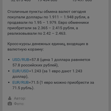
данные о пользователе в случае, если это разрешено в
настройках браузера пользователя (включено
Столичные пункты обмена валют сегодня
сохранение файлов cookie и использование технологии
покупали доллары по 1.911 – 1.948 рубля, а
JavaScript).
продавали по 1.95 – 1.979. Евро обменники
На сайтах обрабатываются следующие типы файлов
приобретали за 2.365 – 2.415 рубля, а
cookie:
реализовывали по 2.42 – 2.463.
Общество может использовать файлы cookie для
Кросс-курсы денежных единиц, входящих в
рекламирования услуг пользователям сайта
валютную корзину:
«bankibel.by» на сторонних веб-сайтах. Например, если
пользователь посетит указанный сайт, то в дальнейшем
USD/RUB
=57.8 (цена 1 доллара равняется
может встретить рекламу Общества на некоторых
57.8 российских рублей),
сторонних веб-сайтах.
EUR/USD
=1.243 (за 1 евро дают 1.243
Иногда Общество использует сторонние файлы cookie
доллар),
для отслеживания эффективности своих рекламных
EUR/RUB
=71.5 (1 евро можно приобрести за
объявлений. Такие файлы cookie, например, запоминают,
71.5 рубль).
с помощью каких браузеров пользователи посещают
сайты Общества. С помощью данной процедуры
Автор:
Общество также регулирует и оценивает эффективность
Фото:
рекламной деятельности.