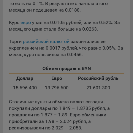
сохраненными в браузере компьютера (мобильного
то есть на 0.1%. В результате с начала этого
устройства) пользователя сайта Общества, указанных в
месяца он подешевел на 0.0188.
пункте 3 Политики, при их посещении для отражения
действий, совершенных пользователем. Эти файлы
Курс
евро
упал на 0.0105 рублей, или на 0.52%. За
позволяют не вводить заново или выбирать те же
месяц его цена стала больше на 0.0263.
параметры при повторном посещении того или иного
сайта, например, выбор языковой версии.
Торги
российской валютой
закончились ее
Целями обработки файлов cookie являются:
укреплением на 0.0017 рублей, что равно 0.05%. За
месяц курс повысился на 0.0456.
Общество не использует файлы cookie для
идентификации субъектов персональных данных.
Объем продаж в BYN
На сайтах используются как файлы cookie первой
стороны (устанавливаемые сайтами, которые посещает
Доллар
Евро
Российский рубль
пользователь), так и сторонние файлы cookie (задаются
15 696 400
13 796 600
21 601 300
сервером, расположенным вне домена наших сайтов).
Общество обрабатывает обезличенные данные
Столичные пункты обмена валют сегодня
пользователей сайта (включая файлы «cookie»),
покупали доллары по 1.849 – 1.8735 рубля, а
собираемые с помощью сервисов Интернет-статистики,
продавали по 1.877 – 1.89. Евро обменники
которые служат для сбора информации о действиях
приобретали за 1.98 – 2.024 рубля, а
пользователей на сайте, улучшения качества сайта и его
реализовывали по 2.029 – 2.058.
содержания. Общество обрабатывает обезличенные