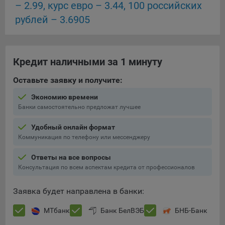
– 2.99, курс евро – 3.44, 100 российских
Подобные функции улучшают условия работы
рублей – 3.6905
пользователей с сайтом.
9.3. Файлы cookie предпочтений, например, для настройки
контента. Данные файлы cookie собирают информацию о
выборе пользователя на сайте и его предпочтениях и
Кредит наличными за 1 минуту
позволяют Обществу «запомнить» информацию о
выбранном пользователем городе и других местных
Оставьте заявку и получите:
настройках для того, чтобы соответствующим образом
Экономию времени
настраивать сайт.
Банки самостоятельно предложат лучшее
9.4. Аналитические файлы cookie, например
Удобный онлайн формат
Яндекс.Метрика, Google Analytics. Данные файлы cookie
Коммуникация по телефону или мессенджеру
собирают информацию о том, как пользователь
использовал сайты, и позволяют Обществу вносить в них
Ответы на все вопросы
улучшения.
Консультация по всем аспектам кредита от профессионалов
Аналитические файлы cookie показывают, какие страницы
сайта Общества посещаются чаще всего, помогают
Заявка будет направлена в банки:
выявлять трудности, возникающие при использовании
сайта, а также позволяют оценить эффективность
МТбанк
Банк БелВЭБ
БНБ-Банк
рекламы. Благодаря этому у Общества есть возможность