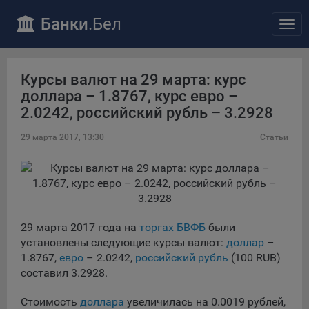
ПОЛОЖЕНИЕ «О политике обработки файлов cookie»
Банки
.Бел
Отк
Общество с ограниченной ответственностью «Майфин»
нав
(далее –
«Общество»
) уделяет особое внимание защите
персональных данных при их обработке и ответственно
подходит к соблюдению прав субъектов персональных
Курсы валют на 29 марта: курс
данных.
доллара – 1.8767, курс евро –
Утверждение положения о политике обработки файлов
2.0242, российский рубль – 3.2928
cookie (далее –
«Политика»
) является одной из
принимаемых Обществом мер по защите персональных
29 марта 2017, 13:30
Статьи
данных, предусмотренных статьей 17 Закона Республики
Беларусь от 7 мая 2021 г. № 99-З «О защите
персональных данных» (далее –
«Закон»
).
Политика разъясняет субъектам персональных данных,
которые осуществляют использование веб-сайта
29 марта 2017 года на
торгах БВФБ
были
Общества с доменным именем «bankibel.by», для каких
установлены следующие курсы валют:
доллар
–
целей и каким образом Общество обрабатывает файлы
1.8767,
евро
– 2.0242,
российский рубль
(100 RUB)
cookie, а также каким образом пользователи могут
составил 3.2928.
контролировать процесс такой обработки.
Файлы cookie являются текстовыми файлами,
Стоимость
доллара
увеличилась на 0.0019 рублей,