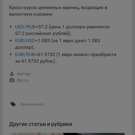
данные о пользователе в случае, если это разрешено в
Кросс-курсы денежных единиц, входящих в
настройках браузера пользователя (включено
валютную корзину:
сохранение файлов cookie и использование технологии
JavaScript).
USD/RUB
=57.2 (цена 1 доллара равняется
На сайтах обрабатываются следующие типы файлов
57.2 российских рублей),
cookie:
EUR/USD
=1.083 (за 1 евро дают 1.083
доллар),
Общество может использовать файлы cookie для
рекламирования услуг пользователям сайта
EUR/RUB
=61.9732 (1 евро можно приобрести
«bankibel.by» на сторонних веб-сайтах. Например, если
за 61.9732 рубль).
пользователь посетит указанный сайт, то в дальнейшем
может встретить рекламу Общества на некоторых
Автор:
сторонних веб-сайтах.
Фото:
Иногда Общество использует сторонние файлы cookie
для отслеживания эффективности своих рекламных
объявлений. Такие файлы cookie, например, запоминают,
Курсы валют
с помощью каких браузеров пользователи посещают
сайты Общества. С помощью данной процедуры
Общество также регулирует и оценивает эффективность
Другие статьи и рубрики
рекламной деятельности.