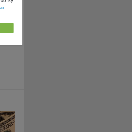
ботку
г
ки
 если
ть
я
ример,
ты
и
йте
лучае
ожет
вой
сии
ых