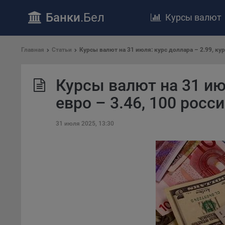
Банки
.Бел
Курсы валют
ПОЛОЖЕ
Главная
Статьи
Курсы валют на 31 июля: курс доллара – 2.99, кур
Обще
удел
Курсы валют на 31 июл
отве
Утве
евро – 3.46, 100 росс
«По
перс
31 июля 2025, 13:30
Бела
«За
Поли
осу
«ban
файл
проц
Файл
комп