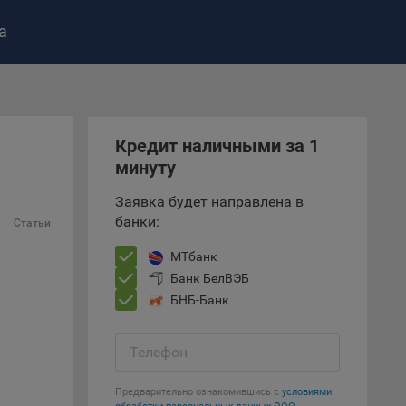
а
ство»
)
ке и
Кредит наличными за 1
анных.
минуту
е
Заявка будет направлена в
и
банки:
Статьи
ее –
МТбанк
Банк БелВЭБ
БНБ-Банк
т
вать
Телефон
е
Предварительно ознакомившись с
условиями