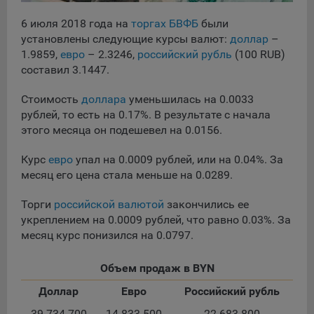
сохраненными в браузере компьютера (мобильного
устройства) пользователя сайта Общества, указанных в
6 июля 2018 года на
торгах БВФБ
были
пункте 3 Политики, при их посещении для отражения
установлены следующие курсы валют:
доллар
–
действий, совершенных пользователем. Эти файлы
1.9859,
евро
– 2.3246,
российский рубль
(100 RUB)
позволяют не вводить заново или выбирать те же
составил 3.1447.
параметры при повторном посещении того или иного
сайта, например, выбор языковой версии.
Стоимость
доллара
уменьшилась на 0.0033
Целями обработки файлов cookie являются:
рублей, то есть на 0.17%. В результате с начала
этого месяца он подешевел на 0.0156.
Общество не использует файлы cookie для
идентификации субъектов персональных данных.
Курс
евро
упал на 0.0009 рублей, или на 0.04%. За
На сайтах используются как файлы cookie первой
месяц его цена стала меньше на 0.0289.
стороны (устанавливаемые сайтами, которые посещает
пользователь), так и сторонние файлы cookie (задаются
Торги
российской валютой
закончились ее
сервером, расположенным вне домена наших сайтов).
укреплением на 0.0009 рублей, что равно 0.03%. За
месяц курс понизился на 0.0797.
Общество обрабатывает обезличенные данные
пользователей сайта (включая файлы «cookie»),
собираемые с помощью сервисов Интернет-статистики,
Объем продаж в BYN
которые служат для сбора информации о действиях
Доллар
Евро
Российский рубль
пользователей на сайте, улучшения качества сайта и его
содержания. Общество обрабатывает обезличенные
39 734 700
14 833 500
22 683 800