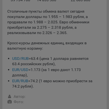
данные о пользователе в случае, если это разрешено в
настройках браузера пользователя (включено
Столичные пункты обмена валют сегодня
сохранение файлов cookie и использование технологии
покупали доллары по 1.955 – 1.983 рубля, а
JavaScript).
продавали по 1.988 – 2.025. Евро обменники
На сайтах обрабатываются следующие типы файлов
приобретали за 2.275 – 2.318 рубля, а
cookie:
реализовывали по 2.326 – 2.365.
Общество может использовать файлы cookie для
Кросс-курсы денежных единиц, входящих в
рекламирования услуг пользователям сайта
валютную корзину:
«bankibel.by» на сторонних веб-сайтах. Например, если
пользователь посетит указанный сайт, то в дальнейшем
USD/RUB
=63.4 (цена 1 доллара равняется
может встретить рекламу Общества на некоторых
63.4 российских рубля),
сторонних веб-сайтах.
EUR/USD
=1.173 (за 1 евро дают 1.173
Иногда Общество использует сторонние файлы cookie
доллар),
для отслеживания эффективности своих рекламных
EUR/RUB
=74.2 (1 евро можно приобрести за
объявлений. Такие файлы cookie, например, запоминают,
74.2 рубля).
с помощью каких браузеров пользователи посещают
сайты Общества. С помощью данной процедуры
Автор:
Общество также регулирует и оценивает эффективность
Фото:
рекламной деятельности.