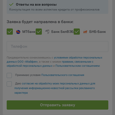
составить представление о тенденциях использования
Ответы на все вопросы
сайта в целом. Общество использует информацию для
Консультация по всем аспектам кредита от профессионалов
анализа трафика на сайтах.
Заявка будет направлена в банки:
9.5. Файлы cookie, применяемые для определения целевой
аудитории и в рекламных целях, например Яндекс.Метрика,
МТбанк
Банк БелВЭБ
БНБ-Банк
Google Analytics.
Технические/Функциональные, хранятся не более года;
Телефон
Необходимые для функционирования веб-аналитических
платформ «Google Analytics», «Яндекс.Метрика»
Предварительно ознакомившись с
условиями обработки персональных
данных ООО «Майфин»
, а также с моими
правами, связанными с
(статистические), установлены на сервере Общества и не
Сохранить мои изменения
обработкой персональных данных
и
Пользовательским соглашением
:
передаются третьим лицам, часть из которых хранятся во
время пользования сайтом;
Сохранить по умолчанию
Принимаю условия
Пользовательского соглашения
Остальные - не более года.
Даю
согласие на обработку моих персональных данных для
получения информационно-новостной рассылки рекламного
Отключение аналитических файлов cookie не позволяет
характера
определять предпочтения пользователей сайта, в том числе
наиболее и наименее популярные страницы и принимать
Отправить заявку
меры по совершенствованию работы сайта исходя из
предпочтений пользователей.