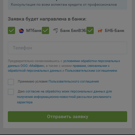
составить представление о тенденциях использования
Консультация по всем аспектам кредита от профессионалов
сайта в целом. Общество использует информацию для
анализа трафика на сайтах.
Заявка будет направлена в банки:
9.5. Файлы cookie, применяемые для определения целевой
МТбанк
Банк БелВЭБ
БНБ-Банк
аудитории и в рекламных целях, например Яндекс.Метрика,
Google Analytics.
Телефон
Технические/Функциональные, хранятся не более года;
Необходимые для функционирования веб-аналитических
Предварительно ознакомившись с
условиями обработки персональных
данных ООО «Майфин»
, а также с моими
правами, связанными с
платформ «Google Analytics», «Яндекс.Метрика»
Сохранить мои изменения
обработкой персональных данных
и
Пользовательским соглашением
:
(статистические), установлены на сервере Общества и не
передаются третьим лицам, часть из которых хранятся во
Принимаю условия
Пользовательского соглашения
Сохранить по умолчанию
время пользования сайтом;
Даю
согласие на обработку моих персональных данных для
Остальные - не более года.
получения информационно-новостной рассылки рекламного
характера
Отключение аналитических файлов cookie не позволяет
определять предпочтения пользователей сайта, в том числе
Отправить заявку
наиболее и наименее популярные страницы и принимать
меры по совершенствованию работы сайта исходя из
предпочтений пользователей.