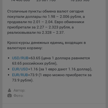
данные о пользователе в случае, если это разрешено в
настройках браузера пользователя (включено
Столичные пункты обмена валют сегодня
сохранение файлов cookie и использование технологии
покупали доллары по 1.98 – 2.006 рубля, а
JavaScript).
продавали по 2.01 – 2.04. Евро обменники
На сайтах обрабатываются следующие типы файлов
приобретали за 2.27 – 2.323 рубля, а
cookie:
реализовывали по 2.328 – 2.37.
Общество может использовать файлы cookie для
Кросс-курсы денежных единиц, входящих в
рекламирования услуг пользователям сайта
валютную корзину:
«bankibel.by» на сторонних веб-сайтах. Например, если
пользователь посетит указанный сайт, то в дальнейшем
USD/RUB
=63.65 (цена 1 доллара равняется
может встретить рекламу Общества на некоторых
63.65 российских рубля),
сторонних веб-сайтах.
EUR/USD
=1.16 (за 1 евро дают 1.16 доллар),
Иногда Общество использует сторонние файлы cookie
EUR/RUB
=73.9 (1 евро можно приобрести за
для отслеживания эффективности своих рекламных
73.9 рубля).
объявлений. Такие файлы cookie, например, запоминают,
с помощью каких браузеров пользователи посещают
Автор:
сайты Общества. С помощью данной процедуры
Фото:
Общество также регулирует и оценивает эффективность
рекламной деятельности.