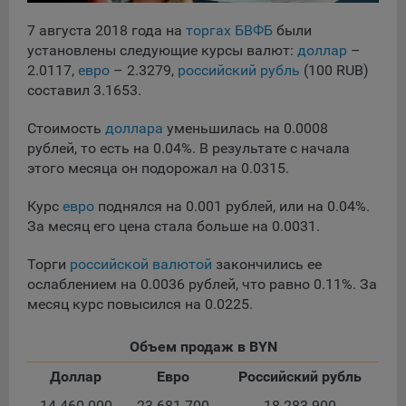
сохраненными в браузере компьютера (мобильного
устройства) пользователя сайта Общества, указанных в
7 августа 2018 года на
торгах БВФБ
были
пункте 3 Политики, при их посещении для отражения
установлены следующие курсы валют:
доллар
–
действий, совершенных пользователем. Эти файлы
2.0117,
евро
– 2.3279,
российский рубль
(100 RUB)
позволяют не вводить заново или выбирать те же
составил 3.1653.
параметры при повторном посещении того или иного
сайта, например, выбор языковой версии.
Стоимость
доллара
уменьшилась на 0.0008
Целями обработки файлов cookie являются:
рублей, то есть на 0.04%. В результате с начала
этого месяца он подорожал на 0.0315.
Общество не использует файлы cookie для
идентификации субъектов персональных данных.
Курс
евро
поднялся на 0.001 рублей, или на 0.04%.
На сайтах используются как файлы cookie первой
За месяц его цена стала больше на 0.0031.
стороны (устанавливаемые сайтами, которые посещает
пользователь), так и сторонние файлы cookie (задаются
Торги
российской валютой
закончились ее
сервером, расположенным вне домена наших сайтов).
ослаблением на 0.0036 рублей, что равно 0.11%. За
месяц курс повысился на 0.0225.
Общество обрабатывает обезличенные данные
пользователей сайта (включая файлы «cookie»),
собираемые с помощью сервисов Интернет-статистики,
Объем продаж в BYN
которые служат для сбора информации о действиях
Доллар
Евро
Российский рубль
пользователей на сайте, улучшения качества сайта и его
содержания. Общество обрабатывает обезличенные
14 460 000
23 681 700
18 283 900