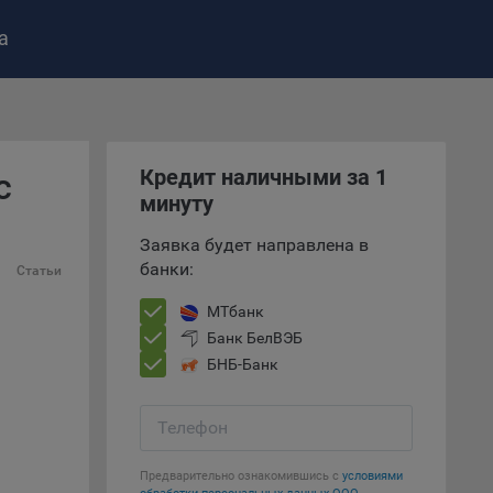
а
ство»
)
ке и
Кредит наличными за 1
с
анных.
минуту
е
Заявка будет направлена в
и
банки:
Статьи
ее –
МТбанк
Банк БелВЭБ
БНБ-Банк
т
вать
Телефон
е
Предварительно ознакомившись с
условиями