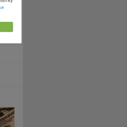
ботку
г
ки
 если
ть
я
ример,
ты
и
йте
лучае
ожет
вой
сии
ых