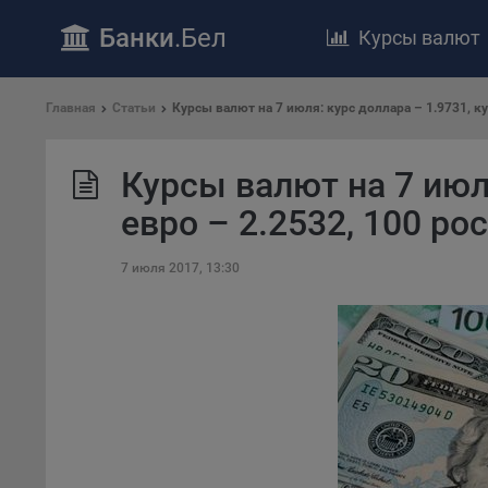
Банки
.Бел
Курсы валют
ПОЛОЖЕ
Главная
Статьи
Курсы валют на 7 июля: курс доллара – 1.9731, ку
Обще
удел
Курсы валют на 7 июля
отве
Утве
евро – 2.2532, 100 ро
«По
перс
7 июля 2017, 13:30
Бела
«За
Поли
осу
«ban
файл
проц
Файл
комп