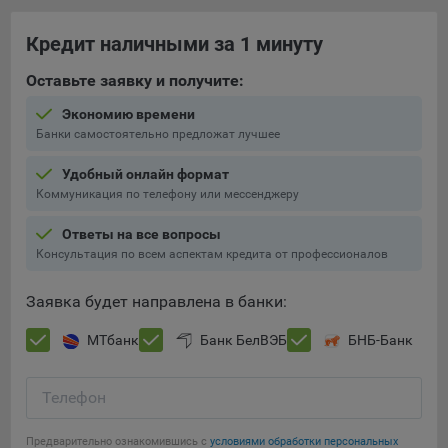
составить представление о тенденциях использования
сайта в целом. Общество использует информацию для
Кредит наличными за 1 минуту
анализа трафика на сайтах.
Оставьте заявку и получите:
9.5. Файлы cookie, применяемые для определения целевой
аудитории и в рекламных целях, например Яндекс.Метрика,
Экономию времени
Google Analytics.
Банки самостоятельно предложат лучшее
Технические/Функциональные, хранятся не более года;
Удобный онлайн формат
Коммуникация по телефону или мессенджеру
Необходимые для функционирования веб-аналитических
платформ «Google Analytics», «Яндекс.Метрика»
Ответы на все вопросы
(статистические), установлены на сервере Общества и не
Консультация по всем аспектам кредита от профессионалов
передаются третьим лицам, часть из которых хранятся во
время пользования сайтом;
Заявка будет направлена в банки:
Остальные - не более года.
МТбанк
Банк БелВЭБ
БНБ-Банк
Отключение аналитических файлов cookie не позволяет
определять предпочтения пользователей сайта, в том числе
Телефон
наиболее и наименее популярные страницы и принимать
меры по совершенствованию работы сайта исходя из
предпочтений пользователей.
Предварительно ознакомившись с
условиями обработки персональных
Сохранить мои изменения