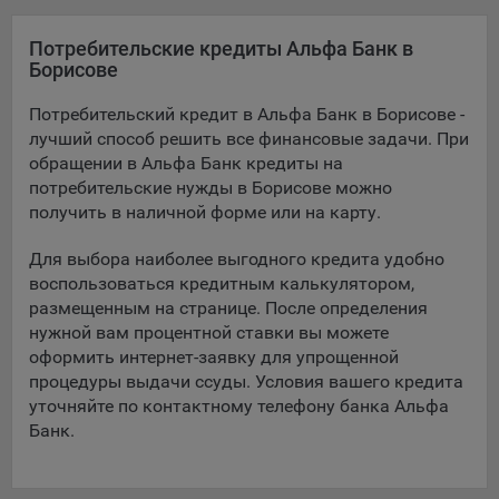
Подобные функции улучшают условия работы
пользователей с сайтом.
Потребительские кредиты Альфа Банк в
Борисове
9.3. Файлы cookie предпочтений, например, для настройки
контента. Данные файлы cookie собирают информацию о
Потребительский кредит в Альфа Банк в Борисове -
выборе пользователя на сайте и его предпочтениях и
лучший способ решить все финансовые задачи. При
позволяют Обществу «запомнить» информацию о
обращении в Альфа Банк кредиты на
выбранном пользователем городе и других местных
потребительские нужды в Борисове можно
настройках для того, чтобы соответствующим образом
получить в наличной форме или на карту.
настраивать сайт.
Для выбора наиболее выгодного кредита удобно
9.4. Аналитические файлы cookie, например
воспользоваться кредитным калькулятором,
Яндекс.Метрика, Google Analytics. Данные файлы cookie
размещенным на странице. После определения
собирают информацию о том, как пользователь
использовал сайты, и позволяют Обществу вносить в них
нужной вам процентной ставки вы можете
улучшения.
оформить интернет-заявку для упрощенной
процедуры выдачи ссуды. Условия вашего кредита
Аналитические файлы cookie показывают, какие страницы
уточняйте по контактному телефону банка Альфа
сайта Общества посещаются чаще всего, помогают
Банк.
выявлять трудности, возникающие при использовании
сайта, а также позволяют оценить эффективность
рекламы. Благодаря этому у Общества есть возможность