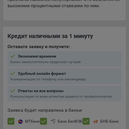
высокими процентными ставками по ним.
При этом, некоторые браузеры позволяют посещать
интернет-сайты в режиме «Инкогнито», чтобы ограничить
хранимый на компьютере объем информации и
автоматически удалять сессионные файлы cookie. Кроме
того, субъект персональных данных может удалить ранее
Кредит наличными за 1 минуту
сохраненные файлов cookie выбрав соответствующую
опцию в истории браузера.
Оставьте заявку и получите:
Подробнее о параметрах управления можно ознакомиться,
Экономию времени
перейдя по внешним ссылкам, ведущим на
Банки самостоятельно предложат лучшее
соответствующие страницы сайтов основных браузеров:
Удобный онлайн формат
Firefox
Коммуникация по телефону или мессенджеру
Chrome
Ответы на все вопросы
Safari
Консультация по всем аспектам кредита от профессионалов
Opera
Заявка будет направлена в банки:
Microsoft Edge
МТбанк
Банк БелВЭБ
БНБ-Банк
Internet Explorer