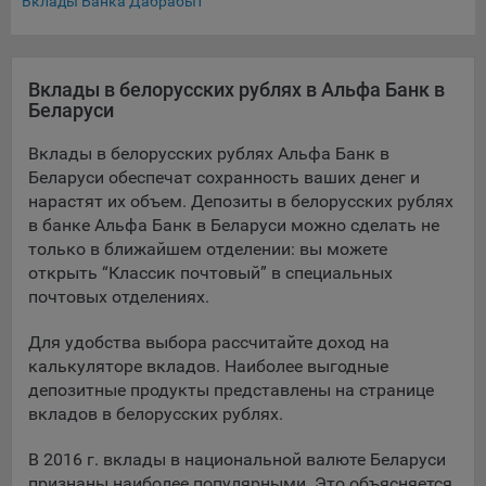
Вклады Банка Дабрабыт
составить представление о тенденциях использования
сайта в целом. Общество использует информацию для
анализа трафика на сайтах.
Вклады в белорусских рублях в Альфа Банк в
9.5. Файлы cookie, применяемые для определения целевой
Беларуси
аудитории и в рекламных целях, например Яндекс.Метрика,
Google Analytics.
Вклады в белорусских рублях Альфа Банк в
Беларуси обеспечат сохранность ваших денег и
Технические/Функциональные, хранятся не более года;
нарастят их объем. Депозиты в белорусских рублях
Необходимые для функционирования веб-аналитических
в банке Альфа Банк в Беларуси можно сделать не
платформ «Google Analytics», «Яндекс.Метрика»
только в ближайшем отделении: вы можете
(статистические), установлены на сервере Общества и не
открыть “Классик почтовый” в специальных
передаются третьим лицам, часть из которых хранятся во
почтовых отделениях.
время пользования сайтом;
Для удобства выбора рассчитайте доход на
Остальные - не более года.
калькуляторе вкладов. Наиболее выгодные
депозитные продукты представлены на странице
Отключение аналитических файлов cookie не позволяет
определять предпочтения пользователей сайта, в том числе
вкладов в белорусских рублях.
наиболее и наименее популярные страницы и принимать
меры по совершенствованию работы сайта исходя из
В 2016 г. вклады в национальной валюте Беларуси
предпочтений пользователей.
признаны наиболее популярными. Это объясняется