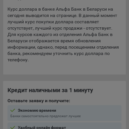
Курс доллара в банке Альфа Банк в Беларуси на
5.4. Создание и предоставление персонализированной
сегодня выводится на странице. В данный момент
рекламы пользователю.
лучший курс покупки доллара составляет
9.1. Технические (обязательные) файлы cookie, например,
отсутствует, лучший курс продажи - отсутствует.
применяемые при регистрации либо входе в систему, или
Для курсов каждого из отделения Альфа Банк в
для оставления отзыва либо комментария. Данные файлы
Беларуси отображается время обновления
cookie используются в целях обеспечения корректной
информации, однако, перед посещением отделения
работы сайтов и полноценного использования его
банка, рекомендуем уточнить курс доллара по
функционала пользователем, не могут быть отключены в
телефону.
системах. Вместе с тем, пользователь может настроить
браузер, чтобы он блокировал такие файлы сookie или
уведомлял пользователя об их использовании — но в таком
случае некоторые разделы сайта могут не работать).
Кредит наличными за 1 минуту
9.2. Функциональные файлы cookie, например,
определяющие имя пользователя. Данные файлы cookie
Оставьте заявку и получите:
используются для обеспечения работы некоторых
дополнительных функций сайтов, например, для хранения
Экономию времени
предпочтений пользователя, в том числе имени
Банки самостоятельно предложат лучшее
пользователя или выбора языка, и для предотвращения
повторных прохождений опросов пользователями.
Удобный онлайн формат