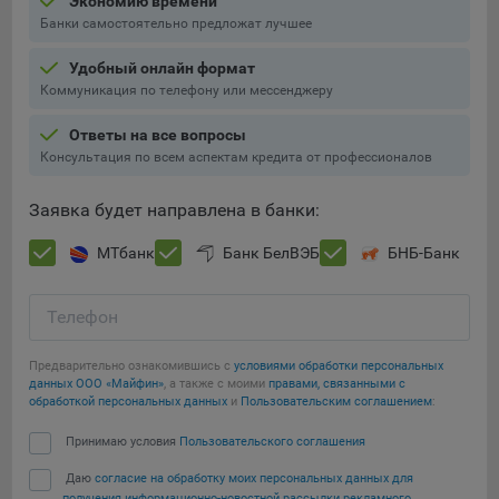
Экономию времени
Подобные функции улучшают условия работы
Банки самостоятельно предложат лучшее
пользователей с сайтом.
Удобный онлайн формат
9.3. Файлы cookie предпочтений, например, для настройки
Коммуникация по телефону или мессенджеру
контента. Данные файлы cookie собирают информацию о
выборе пользователя на сайте и его предпочтениях и
Ответы на все вопросы
позволяют Обществу «запомнить» информацию о
Консультация по всем аспектам кредита от профессионалов
выбранном пользователем городе и других местных
настройках для того, чтобы соответствующим образом
Заявка будет направлена в банки:
настраивать сайт.
МТбанк
Банк БелВЭБ
БНБ-Банк
9.4. Аналитические файлы cookie, например
Яндекс.Метрика, Google Analytics. Данные файлы cookie
собирают информацию о том, как пользователь
Телефон
использовал сайты, и позволяют Обществу вносить в них
улучшения.
Предварительно ознакомившись с
условиями обработки персональных
данных ООО «Майфин»
, а также с моими
правами, связанными с
Аналитические файлы cookie показывают, какие страницы
обработкой персональных данных
и
Пользовательским соглашением
:
сайта Общества посещаются чаще всего, помогают
Сохранить мои изменения
выявлять трудности, возникающие при использовании
Принимаю условия
Пользовательского соглашения
сайта, а также позволяют оценить эффективность
Даю
согласие на обработку моих персональных данных для
Сохранить по умолчанию
рекламы. Благодаря этому у Общества есть возможность
получения информационно-новостной рассылки рекламного