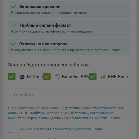
16. Пользователь всегда может направить сообщение с
Экономию времени
имеющимся у него вопросом, в части использования
Банки самостоятельно предложат лучшее
файлов сookie, на электронную почту Общества:
info@myfin.by
Удобный онлайн формат
Коммуникация по телефону или мессенджеру
Аналитические Cookie
Ответы на все вопросы
Отключение аналитических cookie-файлов не позволит
Консультация по всем аспектам кредита от профессионалов
определять предпочтения пользователей Сайта, в том
числе наиболее и наименее популярные страницы и
Заявка будет направлена в банки:
принимать меры по совершенствованию работы Сайта
исходя из предпочтений пользователей
МТбанк
Банк БелВЭБ
БНБ-Банк
Сохранить мои изменения
Статистические куки позволяют определять предпочтения
пользователей сайта.
Телефон
Сохранить по умолчанию
Компании, которым мы поручаем обработку
Предварительно ознакомившись с
условиями обработки персональных
статистических cookies:
данных ООО «Майфин»
, а также с моими
правами, связанными с
обработкой персональных данных
и
Пользовательским соглашением
:
Яндекс Метрика – сервис веб-аналитики,
предоставляемый ООО «Яндекс». Адрес: г. Москва, ул.
Принимаю условия
Пользовательского соглашения
Льва Толстого, д. 16, 119021.
Политика