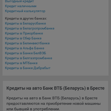
Выгодный кредит
составить представление о тенденциях использования
Кредит наличными
сайта в целом. Общество использует информацию для
Кредитный калькулятор
анализа трафика на сайтах.
Кредиты в других банках:
9.5. Файлы cookie, применяемые для определения целевой
Кредиты в Беларусбанке
аудитории и в рекламных целях, например Яндекс.Метрика,
Кредиты в Белагропромбанке
Google Analytics.
Кредиты в Приорбанке
Кредиты в Сбер Банке
Технические/Функциональные, хранятся не более года;
Кредиты в Белинвестбанке
Кредиты в Альфа Банке
Необходимые для функционирования веб-аналитических
Кредиты в Банке БелВЭБ
платформ «Google Analytics», «Яндекс.Метрика»
Кредиты в Белгазпромбанке
(статистические), установлены на сервере Общества и не
Кредиты в МТбанке
передаются третьим лицам, часть из которых хранятся во
Кредиты в Банке Дабрабыт
время пользования сайтом;
Остальные - не более года.
Кредиты на авто Банк ВТБ (Беларусь) в Бресте
Отключение аналитических файлов cookie не позволяет
определять предпочтения пользователей сайта, в том числе
Кредиты на авто в Банк ВТБ (Беларусь) в Бресте
наиболее и наименее популярные страницы и принимать
предоставляются на приобретение новой машины
меры по совершенствованию работы сайта исходя из
или бывшей в употреблении.
предпочтений пользователей.