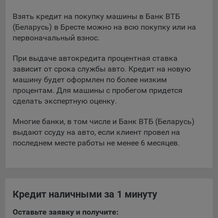
При этом, некоторые браузеры позволяют посещать
Взять кредит на покупку машины в Банк ВТБ
интернет-сайты в режиме «Инкогнито», чтобы ограничить
(Беларусь) в Бресте можно на всю покупку или на
хранимый на компьютере объем информации и
первоначальный взнос.
автоматически удалять сессионные файлы cookie. Кроме
того, субъект персональных данных может удалить ранее
При выдаче автокредита процентная ставка
сохраненные файлов cookie выбрав соответствующую
зависит от срока службы авто. Кредит на новую
опцию в истории браузера.
машину будет оформлен по более низким
процентам. Для машины с пробегом придется
Подробнее о параметрах управления можно ознакомиться,
сделать экспертную оценку.
перейдя по внешним ссылкам, ведущим на
соответствующие страницы сайтов основных браузеров:
Многие банки, в том числе и Банк ВТБ (Беларусь)
выдают ссуду на авто, если клиент провел на
Firefox
последнем месте работы не менее 6 месяцев.
Chrome
Safari
Opera
Кредит наличными за 1 минуту
Microsoft Edge
Internet Explorer
Оставьте заявку и получите: