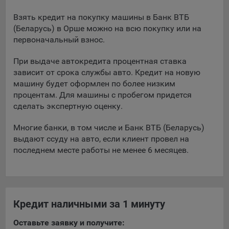
При этом, некоторые браузеры позволяют посещать
Взять кредит на покупку машины в Банк ВТБ
интернет-сайты в режиме «Инкогнито», чтобы ограничить
(Беларусь) в Орше можно на всю покупку или на
хранимый на компьютере объем информации и
первоначальный взнос.
автоматически удалять сессионные файлы cookie. Кроме
того, субъект персональных данных может удалить ранее
При выдаче автокредита процентная ставка
сохраненные файлов cookie выбрав соответствующую
зависит от срока службы авто. Кредит на новую
опцию в истории браузера.
машину будет оформлен по более низким
процентам. Для машины с пробегом придется
Подробнее о параметрах управления можно ознакомиться,
сделать экспертную оценку.
перейдя по внешним ссылкам, ведущим на
соответствующие страницы сайтов основных браузеров:
Многие банки, в том числе и Банк ВТБ (Беларусь)
выдают ссуду на авто, если клиент провел на
Firefox
последнем месте работы не менее 6 месяцев.
Chrome
Safari
Opera
Кредит наличными за 1 минуту
Microsoft Edge
Internet Explorer
Оставьте заявку и получите: