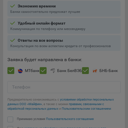
16. Пользователь всегда может направить сообщение с
Экономию времени
имеющимся у него вопросом, в части использования
Банки самостоятельно предложат лучшее
файлов сookie, на электронную почту Общества:
info@myfin.by
Удобный онлайн формат
Коммуникация по телефону или мессенджеру
Аналитические Cookie
Ответы на все вопросы
Отключение аналитических cookie-файлов не позволит
Консультация по всем аспектам кредита от профессионалов
определять предпочтения пользователей Сайта, в том
числе наиболее и наименее популярные страницы и
Заявка будет направлена в банки:
принимать меры по совершенствованию работы Сайта
исходя из предпочтений пользователей
МТбанк
Банк БелВЭБ
БНБ-Банк
Сохранить мои изменения
Статистические куки позволяют определять предпочтения
пользователей сайта.
Телефон
Сохранить по умолчанию
Компании, которым мы поручаем обработку
Предварительно ознакомившись с
условиями обработки персональных
статистических cookies:
данных ООО «Майфин»
, а также с моими
правами, связанными с
обработкой персональных данных
и
Пользовательским соглашением
:
Яндекс Метрика – сервис веб-аналитики,
предоставляемый ООО «Яндекс». Адрес: г. Москва, ул.
Принимаю условия
Пользовательского соглашения
Льва Толстого, д. 16, 119021.
Политика