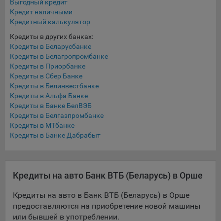
Выгодный кредит
составить представление о тенденциях использования
Кредит наличными
сайта в целом. Общество использует информацию для
Кредитный калькулятор
анализа трафика на сайтах.
Кредиты в других банках:
9.5. Файлы cookie, применяемые для определения целевой
Кредиты в Беларусбанке
аудитории и в рекламных целях, например Яндекс.Метрика,
Кредиты в Белагропромбанке
Google Analytics.
Кредиты в Приорбанке
Кредиты в Сбер Банке
Технические/Функциональные, хранятся не более года;
Кредиты в Белинвестбанке
Кредиты в Альфа Банке
Необходимые для функционирования веб-аналитических
Кредиты в Банке БелВЭБ
платформ «Google Analytics», «Яндекс.Метрика»
Кредиты в Белгазпромбанке
(статистические), установлены на сервере Общества и не
Кредиты в МТбанке
передаются третьим лицам, часть из которых хранятся во
Кредиты в Банке Дабрабыт
время пользования сайтом;
Остальные - не более года.
Кредиты на авто Банк ВТБ (Беларусь) в Орше
Отключение аналитических файлов cookie не позволяет
определять предпочтения пользователей сайта, в том числе
Кредиты на авто в Банк ВТБ (Беларусь) в Орше
наиболее и наименее популярные страницы и принимать
предоставляются на приобретение новой машины
меры по совершенствованию работы сайта исходя из
или бывшей в употреблении.
предпочтений пользователей.