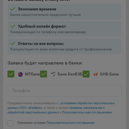
составить представление о тенденциях использования
Экономию времени
сайта в целом. Общество использует информацию для
Банки самостоятельно предложат лучшее
анализа трафика на сайтах.
9.5. Файлы cookie, применяемые для определения целевой
Удобный онлайн формат
аудитории и в рекламных целях, например Яндекс.Метрика,
Коммуникация по телефону или мессенджеру
Google Analytics.
Ответы на все вопросы
Технические/Функциональные, хранятся не более года;
Консультация по всем аспектам кредита от профессионалов
Необходимые для функционирования веб-аналитических
Заявка будет направлена в банки:
платформ «Google Analytics», «Яндекс.Метрика»
(статистические), установлены на сервере Общества и не
МТбанк
Банк БелВЭБ
БНБ-Банк
передаются третьим лицам, часть из которых хранятся во
время пользования сайтом;
Телефон
Остальные - не более года.
Отключение аналитических файлов cookie не позволяет
Предварительно ознакомившись с
условиями обработки персональных
Сохранить мои изменения
данных ООО «Майфин»
, а также с моими
правами, связанными с
определять предпочтения пользователей сайта, в том числе
обработкой персональных данных
и
Пользовательским соглашением
:
наиболее и наименее популярные страницы и принимать
Сохранить по умолчанию
меры по совершенствованию работы сайта исходя из
Принимаю условия
Пользовательского соглашения
предпочтений пользователей.