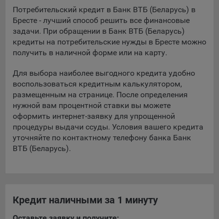
Подобные функции улучшают условия работы
Потребительский кредит в Банк ВТБ (Беларусь) в
пользователей с сайтом.
Бресте - лучший способ решить все финансовые
задачи. При обращении в Банк ВТБ (Беларусь)
9.3. Файлы cookie предпочтений, например, для настройки
кредиты на потребительские нужды в Бресте можно
контента. Данные файлы cookie собирают информацию о
получить в наличной форме или на карту.
выборе пользователя на сайте и его предпочтениях и
позволяют Обществу «запомнить» информацию о
Для выбора наиболее выгодного кредита удобно
выбранном пользователем городе и других местных
воспользоваться кредитным калькулятором,
настройках для того, чтобы соответствующим образом
размещенным на странице. После определения
настраивать сайт.
нужной вам процентной ставки вы можете
9.4. Аналитические файлы cookie, например
оформить интернет-заявку для упрощенной
Яндекс.Метрика, Google Analytics. Данные файлы cookie
процедуры выдачи ссуды. Условия вашего кредита
собирают информацию о том, как пользователь
уточняйте по контактному телефону банка Банк
использовал сайты, и позволяют Обществу вносить в них
ВТБ (Беларусь).
улучшения.
Аналитические файлы cookie показывают, какие страницы
сайта Общества посещаются чаще всего, помогают
выявлять трудности, возникающие при использовании
Кредит наличными за 1 минуту
сайта, а также позволяют оценить эффективность
рекламы. Благодаря этому у Общества есть возможность
Оставьте заявку и получите: