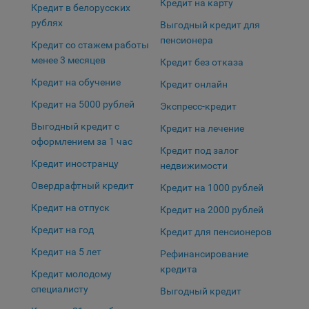
Кредит на карту
Кредит в белорусских
Яндекса рекламная сеть (Yandex Mobile Ads, ADFOX) -
рублях
сервис показа контекстной рекламы. Адрес: Yandex
Выгодный кредит для
Europe AG, Werftestrasse 4, CH-6005 Luzern, Switzerland.
пенсионера
Кредит со стажем работы
менее 3 месяцев
Google Ads - сервис показа контекстной рекламы,
Кредит без отказа
предоставляемый компанией Google Ireland Ltd, Gordon
Кредит на обучение
Сохранить мои изменения
Кредит онлайн
House Barrow Street Dublin 4, D04E5W5 Ireland.
Кредит на 5000 рублей
Экспресс-кредит
Сохранить по умолчанию
Выгодный кредит с
Кредит на лечение
оформлением за 1 час
Кредит под залог
Кредит иностранцу
недвижимости
Овердрафтный кредит
Кредит на 1000 рублей
Кредит на отпуск
Кредит на 2000 рублей
Кредит на год
Кредит для пенсионеров
Кредит на 5 лет
Рефинансирование
кредита
Кредит молодому
специалисту
Выгодный кредит