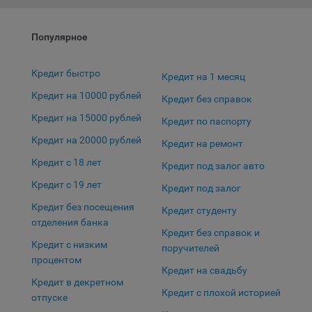
выбора (например, языкового). Техническая аналитика
используется для обеспечения корректной работы сайта.
Популярное
Компании, которой мы поручаем обработку данных для
данной цели:
Кредит быстро
Кредит на 1 месяц
Сервис хранения информации, предоставляемый
компанией, согласно договора аренды ООО «Рэкун
Кредит на 10000 рублей
Кредит без справок
технолоджи», 220069 г. Минск, пр-т Дзержинского, д.3Б,
Кредит на 15000 рублей
Кредит по паспорту
пом.44.
Кредит на 20000 рублей
Кредит на ремонт
Рекламные Cookie
Кредит с 18 лет
Кредит под залог авто
Отключение рекламных cookie-файлы не позволит
Кредит с 19 лет
Кредит под залог
принимать меры по совершенствованию работы
Кредит без посещения
Сайта, исходя из предпочтений пользователя, а также
Кредит студенту
отделения банка
осуществлять подбор рекламы, иных рекламных
Кредит без справок и
материалов по наиболее актуальному, подходящему
Кредит с низким
поручителей
назначению для каждого конкретного пользователя.
процентом
Кредит на свадьбу
Кредит в декретном
Компании, которым мы поручаем обработку данных для
Кредит с плохой историей
данной цели:
отпуске