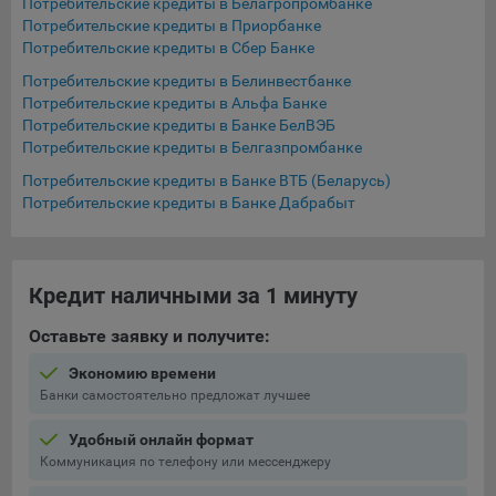
Потребительские кредиты в Белагропромбанке
16. Пользователь всегда может направить сообщение с
Потребительские кредиты в Приорбанке
имеющимся у него вопросом, в части использования
Потребительские кредиты в Сбер Банке
файлов сookie, на электронную почту Общества:
Потребительские кредиты в Белинвестбанке
info@myfin.by
Потребительские кредиты в Альфа Банке
Аналитические Cookie
Потребительские кредиты в Банке БелВЭБ
Потребительские кредиты в Белгазпромбанке
Отключение аналитических cookie-файлов не позволит
Потребительские кредиты в Банке ВТБ (Беларусь)
определять предпочтения пользователей Сайта, в том
Потребительские кредиты в Банке Дабрабыт
числе наиболее и наименее популярные страницы и
принимать меры по совершенствованию работы Сайта
исходя из предпочтений пользователей
Кредит наличными за 1 минуту
Статистические куки позволяют определять предпочтения
пользователей сайта.
Оставьте заявку и получите:
Компании, которым мы поручаем обработку
Экономию времени
статистических cookies:
Банки самостоятельно предложат лучшее
Яндекс Метрика – сервис веб-аналитики,
Удобный онлайн формат
предоставляемый ООО «Яндекс». Адрес: г. Москва, ул.
Коммуникация по телефону или мессенджеру
Льва Толстого, д. 16, 119021.
Политика