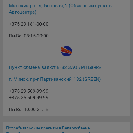
Минский р-н, д. Боровая, 2 (Обменный пункт в
При этом, некоторые браузеры позволяют посещать
Автоцентре)
интернет-сайты в режиме «Инкогнито», чтобы ограничить
хранимый на компьютере объем информации и
+375 29 181-00-00
автоматически удалять сессионные файлы cookie. Кроме
того, субъект персональных данных может удалить ранее
Пн-Вс: 08:15-20:00
сохраненные файлов cookie выбрав соответствующую
опцию в истории браузера.
Подробнее о параметрах управления можно ознакомиться,
перейдя по внешним ссылкам, ведущим на
Пункт обмена валют №82 ЗАО «МТБанк»
соответствующие страницы сайтов основных браузеров:
г. Минск, пр-т Партизанский, 182 (GREEN)
Firefox
Chrome
+375 29 509-99-99
+375 25 509-99-99
Safari
Opera
Пн-Вс: 10:00-21:15
Microsoft Edge
Internet Explorer
Потребительские кредиты в Беларусбанке