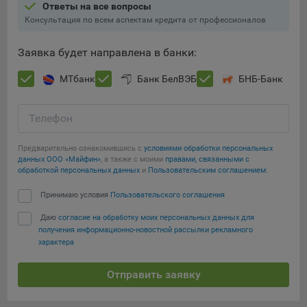
конфиденциальности Яндекс
Ответы на все вопросы
.
Консультация по всем аспектам кредита от профессионалов
Google Analytics – сервис веб-аналитики,
предоставляемый компанией Google, Inc. Адрес: Google,
Заявка будет направлена в банки:
Google Data Protection Office, 1600 Amphitheatre Pkwy,
Mountain View, CA 94043, USA.
Политика
МТбанк
Банк БелВЭБ
БНБ-Банк
конфиденциальности Google.
Matomo — это система веб-аналитики, которая позволяет
Телефон
следит за доступностью сервисов, предоставляемых
myfin.by.
Предварительно ознакомившись с
Адрес: ООО «Рэкун технолоджи», 220069 г. Минск, пр-т
условиями обработки персональных
данных ООО «Майфин»
, а также с моими
правами, связанными с
Дзержинского, д.3Б, пом.44.
обработкой персональных данных
и
Пользовательским соглашением
:
Пиксель VK Рекламы - сервис позволяет показывать
Принимаю условия
Пользовательского соглашения
рекламу на площадке VK пользователям, которые
посещали сайт.
Даю
согласие на обработку моих персональных данных для
Адрес: ООО «ВК», РФ, 125167, г. Москва, Ленинградский
получения информационно-новостной рассылки рекламного
проспект, д. 39, стр. 79, БЦ «SkyLight».
характера
Технические настройки
Отправить заявку
Технические настройки хранят технические данные вашего