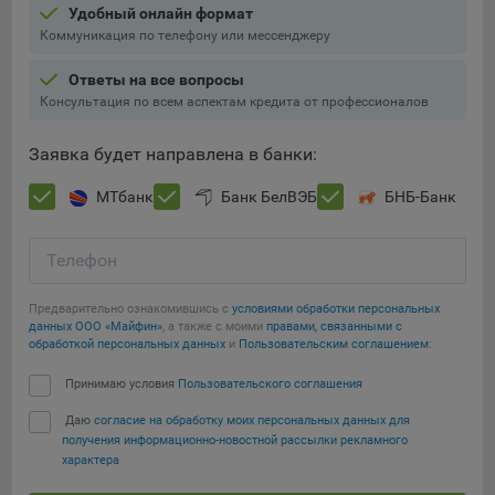
Удобный онлайн формат
Коммуникация по телефону или мессенджеру
5.4. Создание и предоставление персонализированной
рекламы пользователю.
Ответы на все вопросы
9.1. Технические (обязательные) файлы cookie, например,
Консультация по всем аспектам кредита от профессионалов
применяемые при регистрации либо входе в систему, или
для оставления отзыва либо комментария. Данные файлы
Заявка будет направлена в банки:
cookie используются в целях обеспечения корректной
работы сайтов и полноценного использования его
МТбанк
Банк БелВЭБ
БНБ-Банк
функционала пользователем, не могут быть отключены в
системах. Вместе с тем, пользователь может настроить
Телефон
браузер, чтобы он блокировал такие файлы сookie или
уведомлял пользователя об их использовании — но в таком
случае некоторые разделы сайта могут не работать).
Предварительно ознакомившись с
условиями обработки персональных
данных ООО «Майфин»
, а также с моими
правами, связанными с
обработкой персональных данных
и
Пользовательским соглашением
:
9.2. Функциональные файлы cookie, например,
определяющие имя пользователя. Данные файлы cookie
Принимаю условия
Пользовательского соглашения
используются для обеспечения работы некоторых
дополнительных функций сайтов, например, для хранения
Даю
согласие на обработку моих персональных данных для
Сохранить мои изменения
предпочтений пользователя, в том числе имени
получения информационно-новостной рассылки рекламного
характера
пользователя или выбора языка, и для предотвращения
Сохранить по умолчанию
повторных прохождений опросов пользователями.