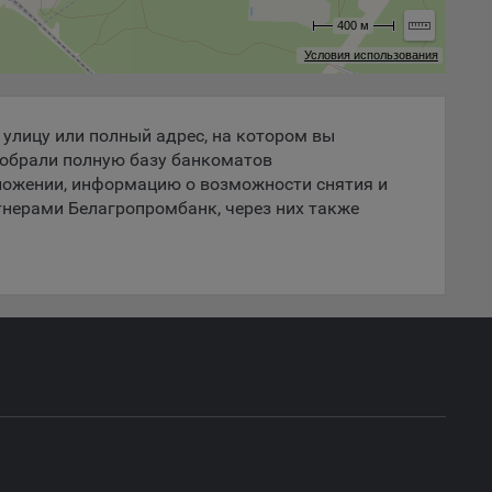
 если
400 м
ть
Условия использования
я
ример,
улицу или полный адрес, на котором вы
ты
собрали полную базу банкоматов
и
ложении, информацию о возможности снятия и
тнерами Белагропромбанк, через них также
йте
ю
лучае
ожет
вой
сии
ых