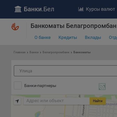
Банки
.Бел
Курсы валют
ПОЛОЖЕ
Банкоматы Белагропромбан
Обще
удел
О банке
Кредиты
Вклады
Отд
отве
Утве
«По
Главная
Банки
Белагропромбанк
Банкоматы
перс
Бела
«За
Поли
осу
Банки-партнеры
«ban
файл
проц
Найти
Файл
комп
указ