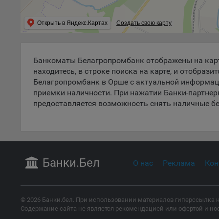
поль
поль
Открыть в Яндекс.Картах
Создать свою карту
рекл
Иног
эффе
Банкоматы Белагропромбанк отображены на карте
зап
находитесь, в строке поиска на карте, и отобр
Обще
Белагропромбанк в Орше с актуальной информаци
оцен
приемки наличности. При нажатии Банки-партнер
Срок
предоставляется возможность снять наличные бе
Поль
файл
испо
потр
верс
Банки
.Бел
О нас
Реклама
Кон
стра
Поми
могу
наст
© 2026 Банки.бел. При использовании материалов гиперссылка н
Содержание сайта не является рекомендацией или офертой и но
5.1. О