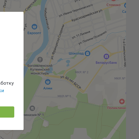
 или
йта,
ваемые
ie
ботку
ки
, если
ение
г