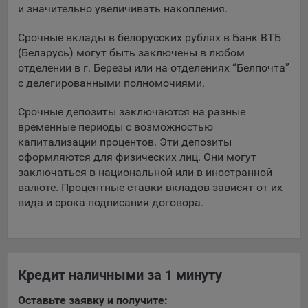
и значительно увеличивать накопления.
При этом, некоторые браузеры позволяют посещать
интернет-сайты в режиме «Инкогнито», чтобы ограничить
Срочные вклады в белорусских рублях в Банк ВТБ
хранимый на компьютере объем информации и
(Беларусь) могут быть заключены в любом
автоматически удалять сессионные файлы cookie. Кроме
отделении в г. Березы или на отделениях “Белпочта”
того, субъект персональных данных может удалить ранее
с делегированными полномочиями.
сохраненные файлов cookie выбрав соответствующую
опцию в истории браузера.
Срочные депозиты заключаются на разные
временные периоды с возможностью
Подробнее о параметрах управления можно ознакомиться,
капитализации процентов. Эти депозиты
перейдя по внешним ссылкам, ведущим на
оформляются для физических лиц. Они могут
соответствующие страницы сайтов основных браузеров:
заключаться в национальной или в иностранной
валюте. Процентные ставки вкладов зависят от их
Firefox
вида и срока подписания договора.
Chrome
Safari
Opera
Microsoft Edge
Кредит наличными за 1 минуту
Internet Explorer
Оставьте заявку и получите: