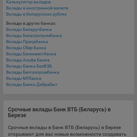
Калькулятор вкладов
составить представление о тенденциях использования
Вклады в иностранной валюте
сайта в целом. Общество использует информацию для
Вклады в белорусских рублях
анализа трафика на сайтах.
Вклады в других банках:
9.5. Файлы cookie, применяемые для определения целевой
Вклады Беларусбанка
аудитории и в рекламных целях, например Яндекс.Метрика,
Вклады Белагропромбанка
Google Analytics.
Вклады Приорбанка
Вклады Сбер Банка
Технические/Функциональные, хранятся не более года;
Вклады Белинвестбанка
Вклады Альфа Банка
Необходимые для функционирования веб-аналитических
Вклады Банка БелВЭБ
платформ «Google Analytics», «Яндекс.Метрика»
Вклады Белгазпромбанка
(статистические), установлены на сервере Общества и не
Вклады МТбанка
передаются третьим лицам, часть из которых хранятся во
Вклады Банка Дабрабыт
время пользования сайтом;
Остальные - не более года.
Срочные вклады Банк ВТБ (Беларусь) в
Отключение аналитических файлов cookie не позволяет
Березе
определять предпочтения пользователей сайта, в том числе
наиболее и наименее популярные страницы и принимать
Срочные вклады в Банк ВТБ (Беларусь) в Березе
меры по совершенствованию работы сайта исходя из
открывают для вас новые возможности создавать
предпочтений пользователей.