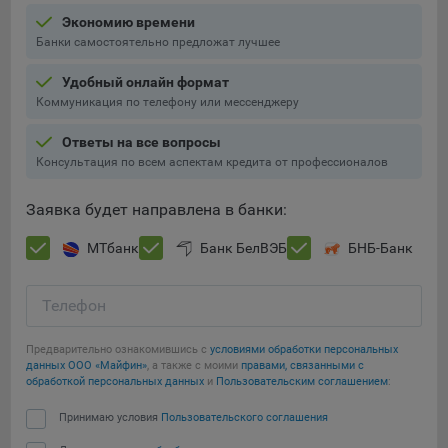
16. Пользователь всегда может направить сообщение с
Экономию времени
имеющимся у него вопросом, в части использования
Банки самостоятельно предложат лучшее
файлов сookie, на электронную почту Общества:
info@myfin.by
Удобный онлайн формат
Коммуникация по телефону или мессенджеру
Аналитические Cookie
Ответы на все вопросы
Отключение аналитических cookie-файлов не позволит
Консультация по всем аспектам кредита от профессионалов
определять предпочтения пользователей Сайта, в том
числе наиболее и наименее популярные страницы и
Заявка будет направлена в банки:
принимать меры по совершенствованию работы Сайта
исходя из предпочтений пользователей
МТбанк
Банк БелВЭБ
БНБ-Банк
Сохранить мои изменения
Статистические куки позволяют определять предпочтения
пользователей сайта.
Телефон
Сохранить по умолчанию
Компании, которым мы поручаем обработку
Предварительно ознакомившись с
условиями обработки персональных
статистических cookies:
данных ООО «Майфин»
, а также с моими
правами, связанными с
обработкой персональных данных
и
Пользовательским соглашением
:
Яндекс Метрика – сервис веб-аналитики,
предоставляемый ООО «Яндекс». Адрес: г. Москва, ул.
Принимаю условия
Пользовательского соглашения
Льва Толстого, д. 16, 119021.
Политика