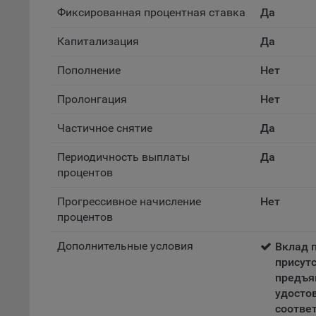
Фиксированная процентная ставка
Да
Обще
это 
Капитализация
Да
файл
На с
Пополнение
Нет
Обще
Пролонгация
Нет
поль
поль
Частичное снятие
Да
рекл
Иног
Периодичность выплаты
Да
эффе
процентов
зап
Обще
Прогрессивное начисление
Нет
оцен
процентов
Срок
Дополнительные условия
Вклад 
Поль
присут
файл
предъя
испо
удосто
потр
соответ
верс