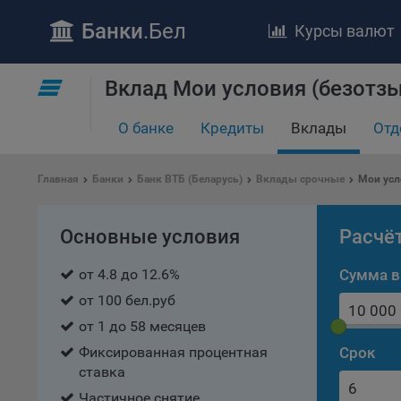
Банки
.Бел
Курсы валют
Вклад Мои условия (безотзы
О банке
Кредиты
Вклады
Отд
ПОЛОЖЕ
Главная
Банки
Банк ВТБ (Беларусь)
Вклады срочные
Мои усл
Обще
удел
Основные условия
Расчё
отве
от 4.8 до 12.6%
Сумма в
Утве
«По
от 100 бел.руб
перс
от 1 до 58 месяцев
Бела
«За
Фиксированная процентная
Срок
ставка
Поли
Частичное снятие
осу