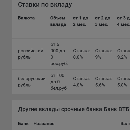
Благод
Ставки по вкладу
тенден
для ан
Валюта
Объем
от 1 до
от 2 до
от 3 
9.5. Ф
вклада
2 мес.
3 мес.
4 мес
реклам
Технич
от 6
российский
000 до
Ставка:
Ставка:
Ставк
Необхо
Analyt
рубль
0
8.8%
9%
9.2%
Общест
рос.руб.
пользо
от 100
белорусский
Ставка:
Ставка:
Ставк
Осталь
до 0
рубль
4.8%
5.6%
5.8%
бел.руб
Отключ
предпо
популя
исходя
Другие вклады срочные банка Банк ВТБ 
При эт
Банк
Название
Вал
«Инког