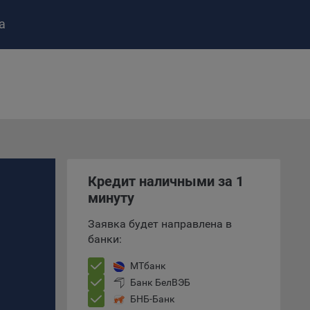
а
ство»
)
ке и
Кредит наличными за 1
анных.
минуту
Заявка будет направлена в
е
банки:
и
ее –
МТбанк
Банк БелВЭБ
БНБ-Банк