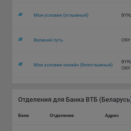
автома
персон
соотве
Мои условия (отзывный)
BYN
Подроб
ссылка
Великий путь
CNY
Fire
Chr
Safa
BYN,
Мои условия онлайн (безотзывный)
Ope
CNY
Micr
Inte
16. По
Отделения для Банка ВТБ (Беларусь)
вопрос
Общес
Банк
Отделение
Адрес
А
Откл