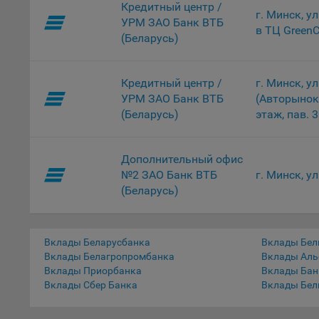
Кредитный центр /
г. Минск, у
пред
УРМ ЗАО Банк ВТБ
в ТЦ GreenC
попу
(Беларусь)
Сайт
Статис
Кредитный центр /
г. Минск, у
УРМ ЗАО Банк ВТБ
(Авторынок
Компан
(Беларусь)
этаж, пав. 
Янде
Адре
кон
Дополнительный офис
№2 ЗАО Банк ВТБ
г. Минск, ул
Goog
(Беларусь)
Inc.
Moun
Mato
Вклады Беларусбанка
Вклады Бел
дост
Вклады Белагропромбанка
Вклады Аль
Адре
Вклады Приорбанка
Вклады Бан
пом.
Вклады Сбер Банка
Вклады Бел
Пикс
поль