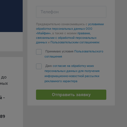
т
вать
Телефон
Предварительно ознакомившись с
условиями
е
обработки персональных данных ООО
«Майфин»
, а также с моими
правами,
вий,
связанными с обработкой персональных
данных
и
Пользовательским соглашением
:
 или
йта,
Принимаю условия
Пользовательского
соглашения
Даю
согласие на обработку моих
персональных данных для получения
 до
информационно-новостной рассылки
рекламного характера
ьных
ваемые
ie
Отправить заявку
й -
189