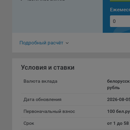
«ban
Ежемеся
файл
проц
Файл
комп
указ
Подробный расчёт
сове
выби
напр
Целя
Условия и ставки
Обще
пер
Валюта вклада
белорусск
рубль
На с
сайт
Дата обновления
2026-08-0
(зад
Общ
Первоначальный взнос
100 бел.ру
(вкл
Срок
от 1 до 5
стат
поль