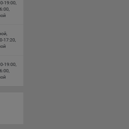
00-19:00
,
16:00
,
ты
ной
 сайта.
ной
,
00-17:20
,
ной
с».
00-19:00
,
16:00
,
oogle,
ной
3Б,
дке VK