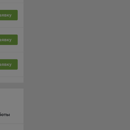
выбрав
аявку
нешним
еров:
аявку
аявку
о
боты