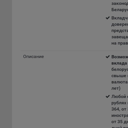
законо
стра
Белару
Поми
Вкладч
могу
довере
наст
предст
завеща
5.1. О
на прав
5.2. П
их раб
Описание
Возмож
вклада
5.3. С
белорус
дальне
свыше 
5.4. С
валютах
лет)
9.1. Т
регист
Любой с
коммен
рублях 
коррек
364, от
пользо
иностр
может 
от 35 д
уведом
дней по