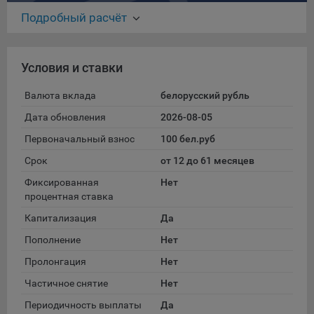
данные о пользователе в случае, если это разрешено в
Подробный расчёт
настройках браузера пользователя (включено
сохранение файлов cookie и использование технологии
JavaScript).
Условия и ставки
На сайтах обрабатываются следующие типы файлов
cookie:
Валюта вклада
белорусский рубль
Общество может использовать файлы cookie для
Дата обновления
2026-08-05
рекламирования услуг пользователям сайта
Первоначальный взнос
100 бел.руб
«bankibel.by» на сторонних веб-сайтах. Например, если
пользователь посетит указанный сайт, то в дальнейшем
Срок
от 12 до 61 месяцев
может встретить рекламу Общества на некоторых
Фиксированная
Нет
сторонних веб-сайтах.
процентная ставка
Иногда Общество использует сторонние файлы cookie
Капитализация
Да
для отслеживания эффективности своих рекламных
объявлений. Такие файлы cookie, например, запоминают,
Пополнение
Нет
с помощью каких браузеров пользователи посещают
Пролонгация
Нет
сайты Общества. С помощью данной процедуры
Общество также регулирует и оценивает эффективность
Частичное снятие
Нет
рекламной деятельности.
Периодичность выплаты
Да