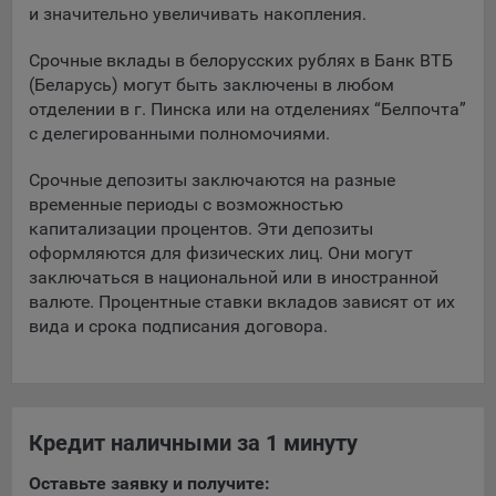
и значительно увеличивать накопления.
При этом, некоторые браузеры позволяют посещать
интернет-сайты в режиме «Инкогнито», чтобы ограничить
Срочные вклады в белорусских рублях в Банк ВТБ
хранимый на компьютере объем информации и
(Беларусь) могут быть заключены в любом
автоматически удалять сессионные файлы cookie. Кроме
отделении в г. Пинска или на отделениях “Белпочта”
того, субъект персональных данных может удалить ранее
с делегированными полномочиями.
сохраненные файлов cookie выбрав соответствующую
опцию в истории браузера.
Срочные депозиты заключаются на разные
временные периоды с возможностью
Подробнее о параметрах управления можно ознакомиться,
капитализации процентов. Эти депозиты
перейдя по внешним ссылкам, ведущим на
оформляются для физических лиц. Они могут
соответствующие страницы сайтов основных браузеров:
заключаться в национальной или в иностранной
валюте. Процентные ставки вкладов зависят от их
Firefox
вида и срока подписания договора.
Chrome
Safari
Opera
Microsoft Edge
Кредит наличными за 1 минуту
Internet Explorer
Оставьте заявку и получите: