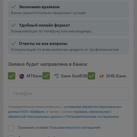
16. Пользователь всегда может направить сообщение с
Экономию времени
имеющимся у него вопросом, в части использования
Банки самостоятельно предложат лучшее
файлов сookie, на электронную почту Общества:
info@myfin.by
Удобный онлайн формат
Коммуникация по телефону или мессенджеру
Аналитические Cookie
Ответы на все вопросы
Отключение аналитических cookie-файлов не позволит
Консультация по всем аспектам кредита от профессионалов
определять предпочтения пользователей Сайта, в том
числе наиболее и наименее популярные страницы и
Заявка будет направлена в банки:
принимать меры по совершенствованию работы Сайта
исходя из предпочтений пользователей
МТбанк
Банк БелВЭБ
БНБ-Банк
Сохранить мои изменения
Статистические куки позволяют определять предпочтения
пользователей сайта.
Телефон
Сохранить по умолчанию
Компании, которым мы поручаем обработку
Предварительно ознакомившись с
условиями обработки персональных
статистических cookies:
данных ООО «Майфин»
, а также с моими
правами, связанными с
обработкой персональных данных
и
Пользовательским соглашением
:
Яндекс Метрика – сервис веб-аналитики,
предоставляемый ООО «Яндекс». Адрес: г. Москва, ул.
Принимаю условия
Пользовательского соглашения
Льва Толстого, д. 16, 119021.
Политика