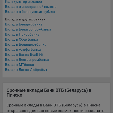
Калькулятор вкладов
составить представление о тенденциях использования
Вклады в иностранной валюте
сайта в целом. Общество использует информацию для
Вклады в белорусских рублях
анализа трафика на сайтах.
Вклады в других банках:
9.5. Файлы cookie, применяемые для определения целевой
Вклады Беларусбанка
аудитории и в рекламных целях, например Яндекс.Метрика,
Вклады Белагропромбанка
Google Analytics.
Вклады Приорбанка
Вклады Сбер Банка
Технические/Функциональные, хранятся не более года;
Вклады Белинвестбанка
Вклады Альфа Банка
Необходимые для функционирования веб-аналитических
Вклады Банка БелВЭБ
платформ «Google Analytics», «Яндекс.Метрика»
Вклады Белгазпромбанка
(статистические), установлены на сервере Общества и не
Вклады МТбанка
передаются третьим лицам, часть из которых хранятся во
Вклады Банка Дабрабыт
время пользования сайтом;
Остальные - не более года.
Срочные вклады Банк ВТБ (Беларусь) в
Отключение аналитических файлов cookie не позволяет
Пинске
определять предпочтения пользователей сайта, в том числе
наиболее и наименее популярные страницы и принимать
Срочные вклады в Банк ВТБ (Беларусь) в Пинске
меры по совершенствованию работы сайта исходя из
открывают для вас новые возможности создавать
предпочтений пользователей.