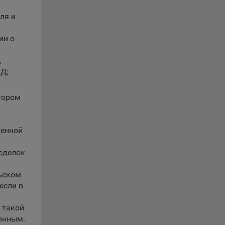
вой
сии
ля и
ых
ии о
,
Д;
ность
тором
венной
телю.
 сделок
ри
ьском
если в
ла
 такой
ователь
енным.