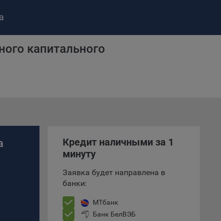
а
ного капитального
ство»
)
ке и
Кредит наличными за 1
а
анных.
минуту
Заявка будет направлена в
е
банки:
и
ее –
МТбанк
Банк БелВЭБ
%