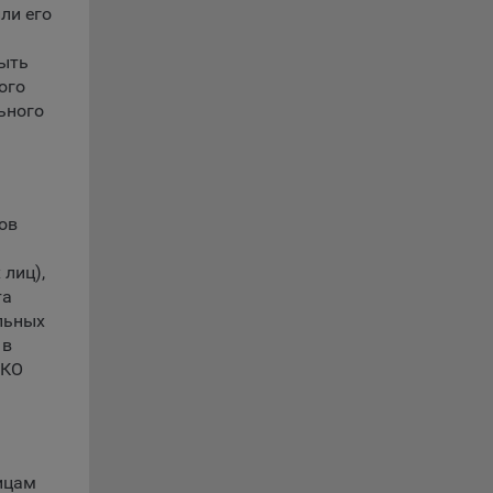
ли его
быть
ты
ого
ьного
 сайта.
с».
ов
 лиц),
та
oogle,
льных
 в
РКО
3Б,
ицам
дке VK