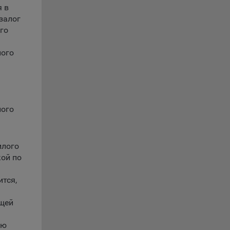
ции и
я в
залог
выбрав
го
лого
нешним
еров:
лого
илого
ой по
ится,
о
щей
лю