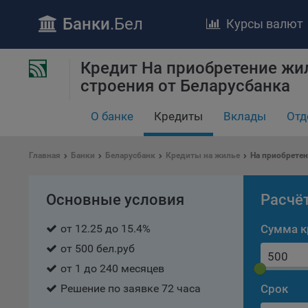
Банки
.Бел
Курсы валют
Кредит На приобретение жи
строения от Беларусбанка
О банке
Кредиты
Вклады
Отд
ПОЛОЖЕ
Главная
Банки
Беларусбанк
Кредиты на жилье
На приобретен
Обще
удел
Основные условия
Расчё
отве
от 12.25 до 15.4%
Сумма к
Утве
«По
от 500 бел.руб
перс
от 1 до 240 месяцев
Бела
«За
Решение по заявке 72 часа
Срок
Поли