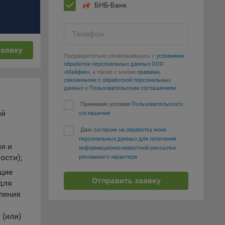
БНБ-Банк
т
вать
Телефон
заявку
е
Предварительно ознакомившись с
условиями
обработки персональных данных ООО
«Майфин»
, а также с моими
правами,
вий,
связанными с обработкой персональных
 или
данных
и
Пользовательским соглашением
:
йта,
Принимаю условия
Пользовательского
ий
соглашения
Даю
согласие на обработку моих
персональных данных для получения
я и
информационно-новостной рассылки
ости);
рекламного характера
ваемые
щие
ie
Отправить заявку
для
ления
 (или)