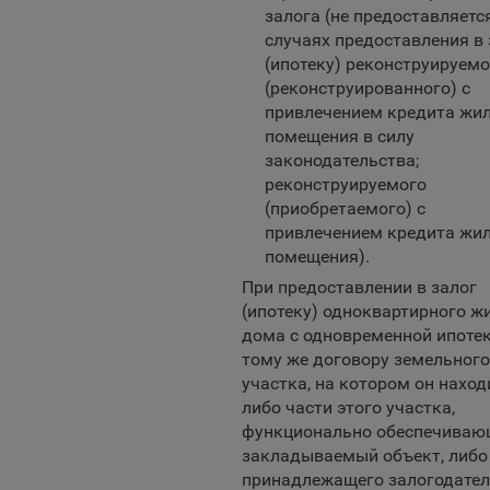
нито», чтобы ограничить хранимый на компьютере объем информа
залога (не предоставляетс
тически удалять сессионные файлы cookie. Кроме того, субъект
случаях предоставления в 
альных данных может удалить ранее сохраненные файлов cookie 
(ипотеку) реконструируемо
тствующую опцию в истории браузера.
(реконструированного) с
привлечением кредита жи
нее о параметрах управления можно ознакомиться, перейдя по в
помещения в силу
м, ведущим на соответствующие страницы сайтов основных брауз
законодательства;
fox
реконструируемого
(приобретаемого) с
ome
привлечением кредита жи
ri
помещения).
ra
При предоставлении в залог
(ипотеку) одноквартирного ж
osoft Edge
дома с одновременной ипотек
rnet Explorer
тому же договору земельного
участка, на котором он наход
льзователь всегда может направить сообщение с имеющимся у нег
либо части этого участка,
ом, в части использования файлов сookie, на электронную почту
тва:
info@myfin.by
функционально обеспечиваю
закладываемый объект, либо
налитические Cookie
принадлежащего залогодате