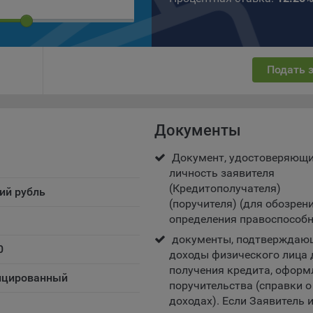
ществляют использование веб-сайта Общества с доменным именем
kibel.by», для каких целей и каким образом Общество обрабатывае
ы cookie, а также каким образом пользователи могут контролиро
есс такой обработки.
Подать 
ы cookie являются текстовыми файлами, сохраненными в браузер
ьютера (мобильного устройства) пользователя сайта Общества,
анных в пункте 3 Политики, при их посещении для отражения дейст
ршенных пользователем. Эти файлы позволяют не вводить заново
Документы
рать те же параметры при повторном посещении того или иного са
имер, выбор языковой версии.
Документ, удостоверяющ
личность заявителя
ми обработки файлов cookie являются:
(Кредитополучателя)
ий рубль
ство не использует файлы cookie для идентификации субъектов
(поручителя) (для обозрени
сональных данных.
определения правоспособн
айтах используются как файлы cookie первой стороны (устанавли
документы, подтверждаю
ами, которые посещает пользователь), так и сторонние файлы cook
0
доходы физического лица 
аются сервером, расположенным вне домена наших сайтов).
получения кредита, оформ
цированный
ество обрабатывает обезличенные данные пользователей сайта
поручительства (справки о
ючая файлы «cookie»), собираемые с помощью сервисов Интернет-
доходах). Если Заявитель и
истики, которые служат для сбора информации о действиях