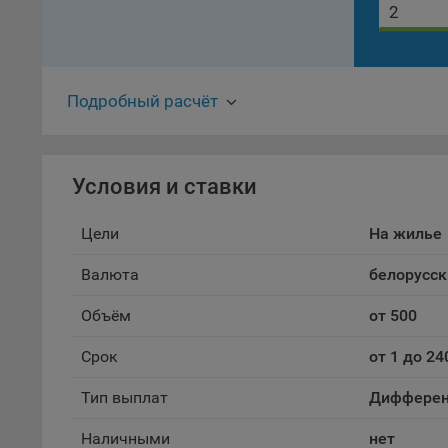
осу
«ban
файл
проц
Подробный расчёт
Файл
комп
указ
сове
Условия и ставки
выби
напр
Цели
На жилье
Целя
Валюта
белорусск
Обще
пер
Объём
от 500
На с
сайт
Срок
от 1 до 24
(зад
Тип выплат
Дифферен
Общ
(вкл
Наличными
нет
стат