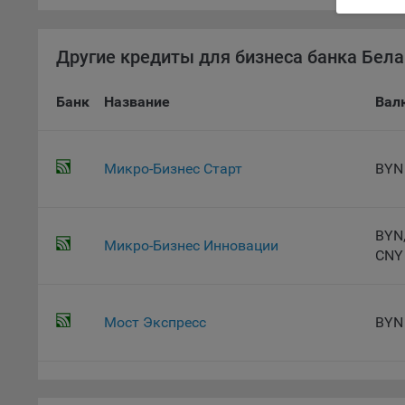
9.2. Ф
Данные
дополн
Другие кредиты для бизнеса банка Бела
пользо
предот
Банк
Название
Вал
функци
9.3. Ф
файлы 
Микро-Бизнес Старт
BYN
предпо
пользо
соотве
BYN,
Микро-Бизнес Инновации
9.4. А
CNY
Данные
исполь
Аналит
Мост Экспресс
BYN
посеща
исполь
Благод
тенден