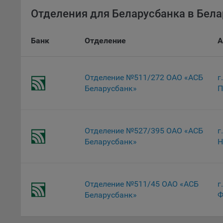
для ан
Отделения для Беларусбанка в Бела
9.5. Ф
реклам
Банк
Отделение
А
Технич
Необхо
Отделение №511/272 ОАО «АСБ
г
Analyt
Беларусбанк»
П
Общест
пользо
Осталь
Отделение №527/395 ОАО «АСБ
г
Отключ
Беларусбанк»
Н
предпо
популя
исходя
Отделение №511/45 ОАО «АСБ
г
При эт
«Инког
Беларусбанк»
Ф
автома
персон