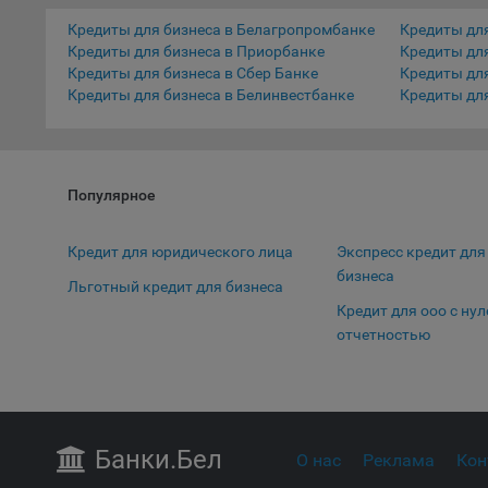
соотве
Кредиты для бизнеса в Белагропромбанке
Кредиты для
Подроб
Кредиты для бизнеса в Приорбанке
Кредиты для
ссылка
Кредиты для бизнеса в Сбер Банке
Кредиты дл
Кредиты для бизнеса в Белинвестбанке
Кредиты дл
Fire
Chr
Safa
Популярное
Ope
Micr
Кредит для юридического лица
Экспресс кредит для
Inte
бизнеса
Льготный кредит для бизнеса
Кредит для ооо с ну
16. По
отчетностью
вопрос
Общес
А
Откл
Банки
.Бел
О нас
Реклама
Кон
пред