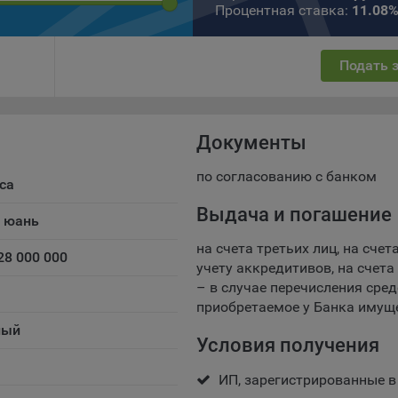
Процентная ставка:
11.08
есс такой обработки.
ы cookie являются текстовыми файлами, сохраненными в браузер
ьютера (мобильного устройства) пользователя сайта Общества,
Подать 
анных в пункте 3 Политики, при их посещении для отражения дейст
ршенных пользователем. Эти файлы позволяют не вводить заново
рать те же параметры при повторном посещении того или иного са
имер, выбор языковой версии.
Документы
ми обработки файлов cookie являются:
по согласованию с банком
са
ство не использует файлы cookie для идентификации субъектов
Выдача и погашение
сональных данных.
й юань
айтах используются как файлы cookie первой стороны (устанавли
на счета третьих лиц, на счет
28 000 000
ами, которые посещает пользователь), так и сторонние файлы cook
учету аккредитивов, на счета
аются сервером, расположенным вне домена наших сайтов).
– в случае перечисления сред
ество обрабатывает обезличенные данные пользователей сайта
приобретаемое у Банка имущ
ючая файлы «cookie»), собираемые с помощью сервисов Интернет-
ный
Условия получения
истики, которые служат для сбора информации о действиях
зователей на сайте, улучшения качества сайта и его содержания.
ИП, зарегистрированные в
ство обрабатывает обезличенные данные о пользователе в случае
разрешено в настройках браузера пользователя (включено сохран