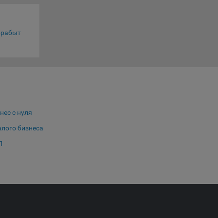
нешним
еров:
брабыт
нес с нуля
ю
алого бизнеса
о
П