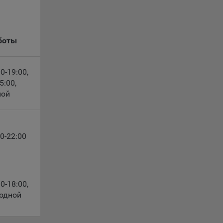
боты
le
00-19:00
,
15:00
,
время
ной
00-22:00
сайта
00-18:00
,
жиме
ции и
ходной
выбрав