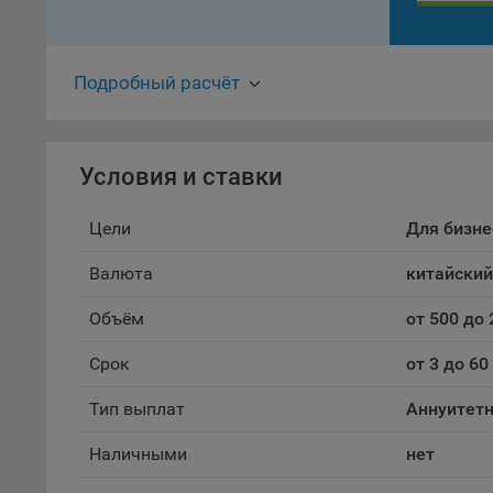
проц
Файл
комп
Подробный расчёт
указ
сове
выби
напр
Условия и ставки
Целя
Цели
Для бизне
Обще
пер
Валюта
китайски
На с
Объём
от 500 до 
сайт
(зад
Срок
от 3 до 60
Общ
(вкл
Тип выплат
Аннуитет
стат
поль
Наличными
нет
Обще
это 