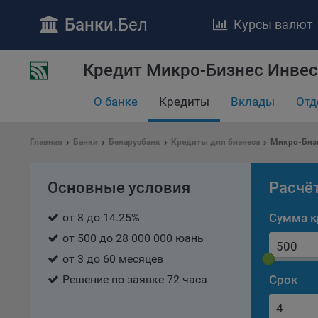
Банки
.Бел
Курсы валют
Кредит Микро-Бизнес Инвес
О банке
Кредиты
Вклады
Отд
ПОЛОЖЕ
Обще
Главная
Банки
Беларусбанк
Кредиты для бизнеса
Микро-Биз
удел
отве
Основные условия
Расчё
Утве
«По
от 8 до 14.25%
Сумма к
перс
Бела
от 500 до 28 000 000 юань
«За
от 3 до 60 месяцев
Поли
Решение по заявке 72 часа
Срок
осу
«ban
файл