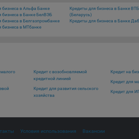
тствующую опцию в истории браузера.
 бизнеса в Альфа Банке
Кредиты для бизнеса в Банке ВТБ
нее о параметрах управления можно ознакомиться, перейдя по в
 бизнеса в Банке БелВЭБ
(Беларусь)
м, ведущим на соответствующие страницы сайтов основных брауз
я бизнеса в Белгазпромбанке
Кредиты для бизнеса в Банке Да
я бизнеса в МТбанке
fox
ome
ri
ra
osoft Edge
 малого
Кредит с возобновляемой
Кредит на биз
Сохранить по умолчани
Сохранить мои изменения
rnet Explorer
кредитной линией
Кредит для м
левой
Кредит для развития сельского
льзователь всегда может направить сообщение с имеющимся у нег
Кредит для И
хозяйства
ом, в части использования файлов сookie, на электронную почту
тва:
info@myfin.by
налитические Cookie
ючение аналитических cookie-файлов не позволит определять
такты
Условия использования
Вакансии
почтения пользователей Сайта, в том числе наиболее и наименее