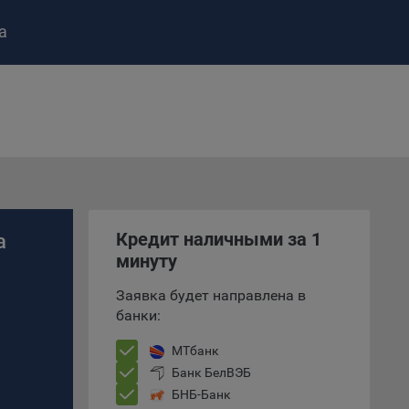
а
ство»
)
ке и
анных.
Кредит наличными за 1
а
минуту
е
и
Заявка будет направлена в
ее –
банки:
МТбанк
Банк БелВЭБ
т
БНБ-Банк
вать