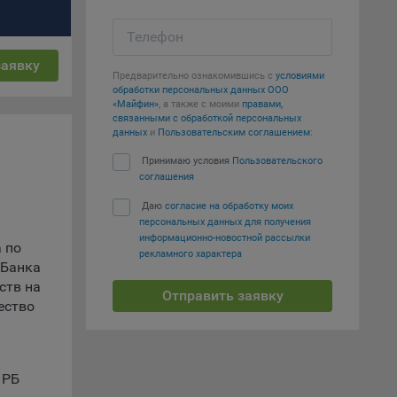
%
Телефон
е
заявку
Предварительно ознакомившись с
условиями
вий,
обработки персональных данных ООО
 или
«Майфин»
, а также с моими
правами,
йта,
связанными с обработкой персональных
данных
и
Пользовательским соглашением
:
Принимаю условия
Пользовательского
соглашения
Даю
согласие на обработку моих
персональных данных для получения
ваемые
информационно-новостной рассылки
а по
рекламного характера
ie
 Банка
ств на
Отправить заявку
ество
 РБ
, если
ение