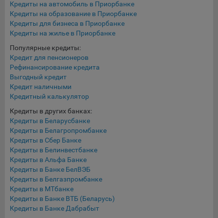
Кредиты на автомобиль в Приорбанке
Кредиты на образование в Приорбанке
При этом, некоторые браузеры позволяют посещать
Кредиты для бизнеса в Приорбанке
интернет-сайты в режиме «Инкогнито», чтобы ограничить
Кредиты на жилье в Приорбанке
хранимый на компьютере объем информации и
автоматически удалять сессионные файлы cookie. Кроме
Популярные кредиты:
того, субъект персональных данных может удалить ранее
Кредит для пенсионеров
сохраненные файлов cookie выбрав соответствующую
Рефинансирование кредита
опцию в истории браузера.
Выгодный кредит
Кредит наличными
Подробнее о параметрах управления можно ознакомиться,
Кредитный калькулятор
перейдя по внешним ссылкам, ведущим на
Кредиты в других банках:
соответствующие страницы сайтов основных браузеров:
Кредиты в Беларусбанке
Кредиты в Белагропромбанке
Firefox
Кредиты в Сбер Банке
Chrome
Кредиты в Белинвестбанке
Кредиты в Альфа Банке
Safari
Кредиты в Банке БелВЭБ
Opera
Кредиты в Белгазпромбанке
Кредиты в МТбанке
Microsoft Edge
Кредиты в Банке ВТБ (Беларусь)
Internet Explorer
Кредиты в Банке Дабрабыт