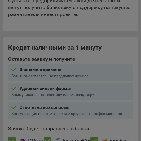
Субъекты предпринимательской деятельности
конфиденциальности Яндекс
.
могут получить банковскую поддержку на текущее
Google Analytics – сервис веб-аналитики,
развитие или инвестпроекты.
предоставляемый компанией Google, Inc. Адрес: Google,
Google Data Protection Office, 1600 Amphitheatre Pkwy,
Mountain View, CA 94043, USA.
Политика
конфиденциальности Google.
Кредит наличными за 1 минуту
Matomo — это система веб-аналитики, которая позволяет
следит за доступностью сервисов, предоставляемых
Оставьте заявку и получите:
myfin.by.
Адрес: ООО «Рэкун технолоджи», 220069 г. Минск, пр-т
Экономию времени
Дзержинского, д.3Б, пом.44.
Банки самостоятельно предложат лучшее
Пиксель VK Рекламы - сервис позволяет показывать
Удобный онлайн формат
рекламу на площадке VK пользователям, которые
Коммуникация по телефону или мессенджеру
посещали сайт.
Адрес: ООО «ВК», РФ, 125167, г. Москва, Ленинградский
Ответы на все вопросы
проспект, д. 39, стр. 79, БЦ «SkyLight».
Консультация по всем аспектам кредита от профессионалов
Технические настройки
Заявка будет направлена в банки:
Сохранить мои изменения
Технические настройки хранят технические данные вашего
МТбанк
Банк БелВЭБ
БНБ-Банк