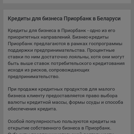
16. Пользователь всегда может направить сообщение с
имеющимся у него вопросом, в части использования
файлов сookie, на электронную почту Общества:
Кредиты для бизнеса Приорбанк в Беларуси
info@myfin.by
Кредиты для бизнеса в Приорбанк - одно из его
Аналитические Cookie
приоритетных направлений. Бизнес-кредиты
Приорбанк предлагаются в рамках госпрограммы
Отключение аналитических cookie-файлов не позволит
поддержки предпринимательства. Процентные
определять предпочтения пользователей Сайта, в том
ставки по ним достаточно лояльны, хотя они могут
числе наиболее и наименее популярные страницы и
быть выше ставок потребительского кредитования
принимать меры по совершенствованию работы Сайта
исходя из рисков, сопровождающих
исходя из предпочтений пользователей
предпринимательство.
Статистические куки позволяют определять предпочтения
При продаже кредитных продуктов для малого
пользователей сайта.
бизнеса клиенту предоставляется право выбора
Компании, которым мы поручаем обработку
валюты кредитной массы, формы ссуды и способа
статистических cookies:
обеспечения кредита.
Яндекс Метрика – сервис веб-аналитики,
Особой популярностью пользуются кредиты на
предоставляемый ООО «Яндекс». Адрес: г. Москва, ул.
открытие собственного бизнеса в Приорбанк.
Льва Толстого, д. 16, 119021.
Политика