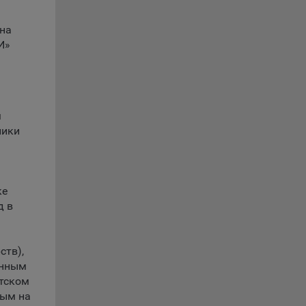
ции и
на
выбрав
И»
нешним
еров:
м
лики
ке
д в
о
ств),
онным
тском
ным на