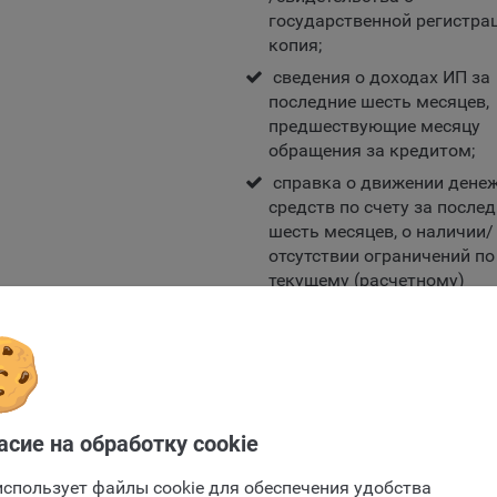
лял пользователя об их использовании — но в таком случае некот
государственной регистра
ы сайта могут не работать).
копия;
сведения о доходах ИП за
ункциональные файлы cookie, например, определяющие имя пользо
последние шесть месяцев,
 файлы cookie используются для обеспечения работы некоторых
предшествующие месяцу
ительных функций сайтов, например, для хранения предпочтений
обращения за кредитом;
вателя, в том числе имени пользователя или выбора языка, и для
вращения повторных прохождений опросов пользователями. Под
справка о движении дене
и улучшают условия работы пользователей с сайтом.
средств по счету за после
шесть месяцев, о наличии/
айлы cookie предпочтений, например, для настройки контента. Данн
отсутствии ограничений по
cookie собирают информацию о выборе пользователя на сайте и ег
текущему (расчетному)
чтениях и позволяют Обществу «запомнить» информацию о выбр
банковскому счету;
вателем городе и других местных настройках для того, чтобы
тствующим образом настраивать сайт.
выписка из налоговых орг
ие заявки
об исчисленных и уплачен
налитические файлы cookie, например Яндекс.Метрика, Google Analyt
суммах налогов, сборов.
 файлы cookie собирают информацию о том, как пользователь
Для физических лиц,
зовал сайты, и позволяют Обществу вносить в них улучшения.
Отправить заявку
асие на обработку cookie
осуществляющих ремесленну
Отправить заявку
ические файлы cookie показывают, какие страницы сайта Общест
частную нотариальную
ются чаще всего, помогают выявлять трудности, возникающие пр
использует файлы cookie для обеспечения удобства
деятельность, либо деятельно