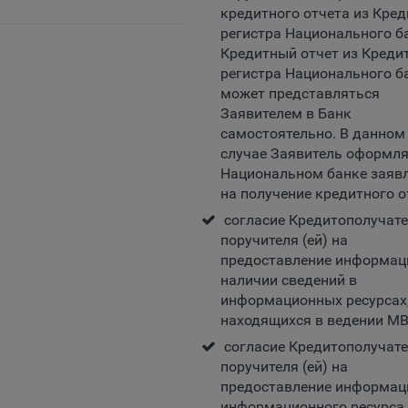
кредитного отчета из Кред
зователей на сайте, улучшения качества сайта и его содержания.
регистра Национального б
ство обрабатывает обезличенные данные о пользователе в случае
Кредитный отчет из Креди
разрешено в настройках браузера пользователя (включено сохран
регистра Национального б
ов cookie и использование технологии JavaScript).
может представляться
айтах обрабатываются следующие типы файлов cookie:
Заявителем в Банк
ство может использовать файлы cookie для рекламирования услу
самостоятельно. В данном
зователям сайта «bankibel.by» на сторонних веб-сайтах. Например,
случае Заявитель оформля
зователь посетит указанный сайт, то в дальнейшем может встрети
Национальном банке заяв
аму Общества на некоторых сторонних веб-сайтах.
на получение кредитного о
да Общество использует сторонние файлы cookie для отслеживани
согласие Кредитополучате
ктивности своих рекламных объявлений. Такие файлы cookie, нап
поручителя (ей) на
оминают, с помощью каких браузеров пользователи посещают сай
предоставление информац
ства. С помощью данной процедуры Общество также регулирует 
наличии сведений в
ивает эффективность рекламной деятельности.
информационных ресурсах
находящихся в ведении МВ
и хранения обрабатываемых на сайтах Общества файлов cookie:
согласие Кредитополучате
зователи могут принять или отклонить все обрабатываемые на са
поручителя (ей) на
ы cookie. При этом корректная работа сайта возможна только в с
предоставление информац
льзования необходимых файлов cookie. В случае их отключения м
информационного ресурса