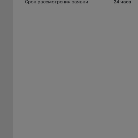
Срок рассмотрения заявки
24 часа
поль
Обще
это 
файл
На с
Обще
поль
поль
рекл
Иног
эффе
зап
Обще
оцен
Срок
Поль
файл
испо