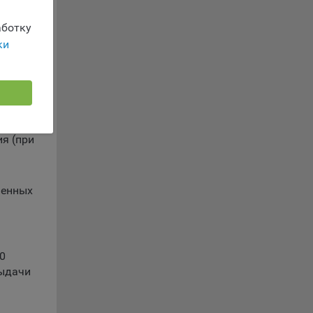
ы.
 о
 ИП в
ботку
ацию
ством.
ки
следние
вующие
итом;
НП,
le
ия (при
время
ченных
0
сайта
выдачи
жиме