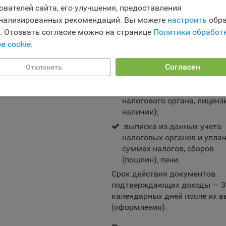
зовании сайта, а также позволяют оценить эффективность реклам
ователей сайта, его улучшения, предоставления
требующую регистрации
аря этому у Общества есть возможность составить представление
физического лица в качестве
нализированных рекомендаций. Вы можете
настроить
обра
циях использования сайта в целом. Общество использует информ
соответствии с законодатель
e. Отозвать согласие можно на странице
Политики обработ
ализа трафика на сайтах.
сведения о доходах за по
в cookie
.
шесть месяцев, предшест
айлы cookie, применяемые для определения целевой аудитории и в
ных целях, например Яндекс.Метрика, Google Analytics.
месяцу обращения за кред
Согласен
Отклонить
извещение о присвоении У
еские/Функциональные, хранятся не более года;
установленной формы
димые для функционирования веб-аналитических платформ «Goog
налогового органа, лиценз
ics», «Яндекс.Метрика» (статистические), установлены на сервере
наличии);
ва и не передаются третьим лицам, часть из которых хранятся во 
выписка из данных учета
вания сайтом;
налоговых органов и упла
суммах налогов, сборов
ные - не более года.
(пошлин), пени.
ение аналитических файлов cookie не позволяет определять
Срок действия документов
чтения пользователей сайта, в том числе наиболее и наименее
подтверждающих доходы — 3
рные страницы и принимать меры по совершенствованию работы 
календарных дней после их 
 из предпочтений пользователей.
(оформления).
ом, некоторые браузеры позволяют посещать интернет-сайты в ре