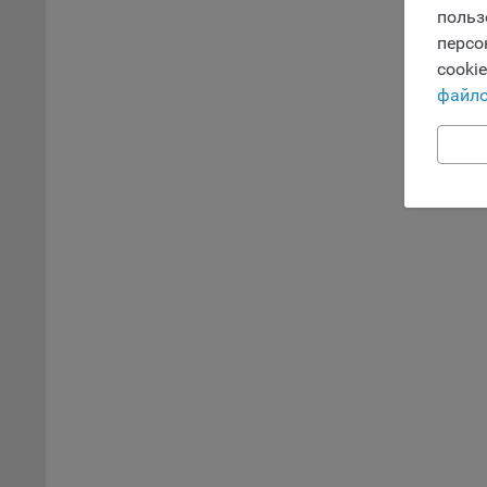
исполь
польз
Благод
персо
тенден
cooki
для ан
файло
9.5. Ф
реклам
Технич
Необхо
Analyt
Общест
пользо
Осталь
Отключ
предпо
популя
исходя
При эт