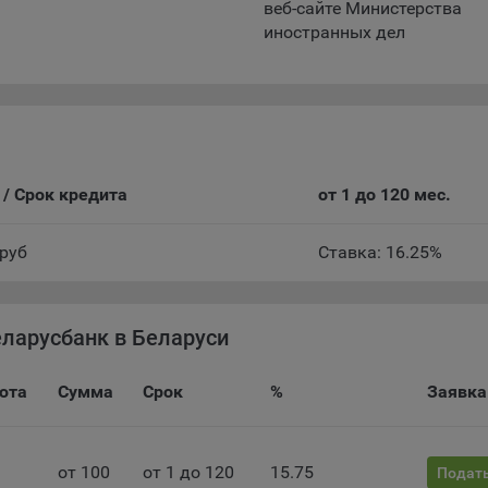
веб-сайте Министерства
ючение аналитических cookie-файлов не позволит определять
иностранных дел
почтения пользователей Сайта, в том числе наиболее и наименее
лярные страницы и принимать меры по совершенствованию рабо
а исходя из предпочтений пользователей
тические куки позволяют определять предпочтения пользователей
ии, которым мы поручаем обработку статистических cookies:
/ Срок кредита
от 1 до 120 мес.
кс Метрика – сервис веб-аналитики, предоставляемый ООО «Яндек
с: г. Москва, ул. Льва Толстого, д. 16, 119021.
Политика
.руб
Ставка: 16.25%
фиденциальности Яндекс
.
le Analytics – сервис веб-аналитики, предоставляемый компанией G
 Адрес: Google, Google Data Protection Office, 1600 Amphitheatre Pkwy,
еларусбанк в Беларуси
tain View, CA 94043, USA.
Политика конфиденциальности Google.
mo — это система веб-аналитики, которая позволяет следит за
юта
Сумма
Срок
%
Заявка
упностью сервисов, предоставляемых myfin.by.
с: ООО «Рэкун технолоджи», 220069 г. Минск, пр-т Дзержинского, д.
44.
от 100
от 1 до 120
15.75
Подать
ель VK Рекламы - сервис позволяет показывать рекламу на площа