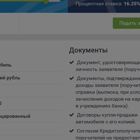
Процентная ставка:
16.25
ществляют использование веб-сайта Общества с доменным именем
kibel.by», для каких целей и каким образом Общество обрабатывае
ы cookie, а также каким образом пользователи могут контролиро
Подать 
есс такой обработки.
ы cookie являются текстовыми файлами, сохраненными в браузер
ьютера (мобильного устройства) пользователя сайта Общества,
анных в пункте 3 Политики, при их посещении для отражения дейст
Документы
ршенных пользователем. Эти файлы позволяют не вводить заново
рать те же параметры при повторном посещении того или иного са
Документ, удостоверяющ
обиль
имер, выбор языковой версии.
личность заявителя (поруч
ий рубль
ми обработки файлов cookie являются:
Документы, подтверждаю
доходы заявителя (поручит
ство не использует файлы cookie для идентификации субъектов
справки (выписка, при усл
сональных данных.
зачисления доходов на ка
0
айтах используются как файлы cookie первой стороны (устанавли
в учреждениях банка).
ами, которые посещает пользователь), так и сторонние файлы cook
Договоры купли-продажи
цированный
аются сервером, расположенным вне домена наших сайтов).
автомобиля с его копией.
ество обрабатывает обезличенные данные пользователей сайта
Cогласие Кредитополучате
ючая файлы «cookie»), собираемые с помощью сервисов Интернет-
поручителей на предостав
истики, которые служат для сбора информации о действиях