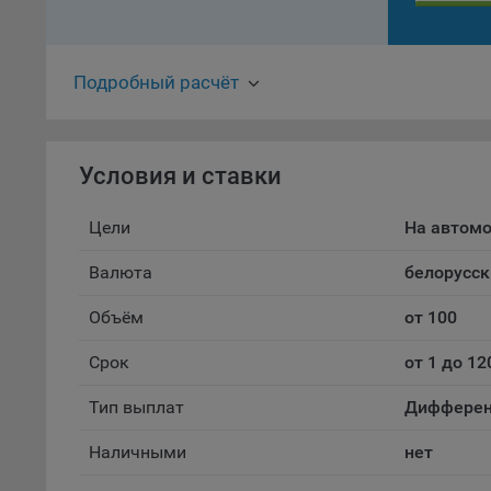
осу
«ban
файл
Подробный расчёт
проц
Файл
комп
указ
Условия и ставки
сове
выби
Цели
На автом
напр
Валюта
белорусск
Целя
Обще
Объём
от 100
пер
Срок
от 1 до 12
На с
сайт
Тип выплат
Дифферен
(зад
Общ
Наличными
нет
(вкл
стат