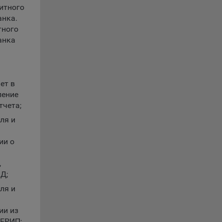
итного
анка.
, если
тного
ение
анка
г
 если
ет в
ть
ление
тчета;
я
ля и
ример,
ты
ии о
и
,
Д;
ля и
йте
лучае
ии из
ожет
 ЕРИП;