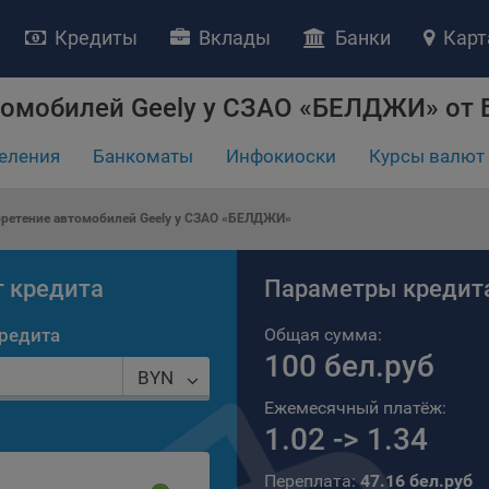
Кредиты
Вклады
Банки
Карт
томобилей Geely у СЗАО «БЕЛДЖИ» от 
еления
Банкоматы
Инфокиоски
Курсы валют
бретение автомобилей Geely у СЗАО «БЕЛДЖИ»
НИЕ «О политике обработки файлов cookie»
ство с ограниченной ответственностью «Майфин» (далее –
«Обще
т кредита
Параметры кредит
яет особое внимание защите персональных данных при их обработ
тственно подходит к соблюдению прав субъектов персональных д
редита
Общая сумма:
100 бел.руб
рждение положения о политике обработки файлов cookie (далее –
BYN
литика»
) является одной из принимаемых Обществом мер по защит
Ежемесячный платёж:
ональных данных, предусмотренных статьей 17 Закона Республик
русь от 7 мая 2021 г. № 99-З «О защите персональных данных» (дал
1.02 -> 1.34
кон»
).
Переплата:
47.16 бел.руб
тика разъясняет субъектам персональных данных, которые