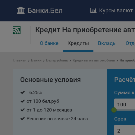
Банки
.Бел
Курсы валют
Кредит На приобретение ав
О банке
Кредиты
Вклады
Отд
Главная
Банки
Беларусбанк
Кредиты на автомобиль
На прио
ПОЛОЖЕ
Обще
Основные условия
Расчё
удел
отве
16.25%
Сумма к
Утве
от 100 бел.руб
«По
от 1 до 120 месяцев
перс
Решение по заявке 24 часа
Срок
Бела
«За
Поли