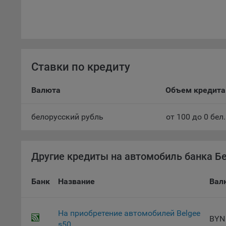
Откл
пред
попу
Сайт
Статис
Ставки по кредиту
Компан
Валюта
Объем кредита 
Янде
Адре
белорусский рубль
от 100 до 0 бел
кон
Goog
Inc.
Другие кредиты на автомобиль банка Б
Moun
Mato
Банк
Название
Вал
дост
Адре
пом.
На приобретение автомобилей Belgee
BYN
Пикс
s50