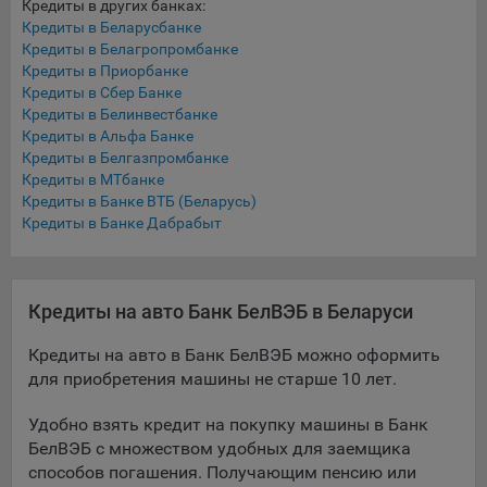
Кредиты в других банках:
Яндекса рекламная сеть (Yandex Mobile Ads, ADFOX) -
Кредиты в Беларусбанке
сервис показа контекстной рекламы. Адрес: Yandex
Кредиты в Белагропромбанке
Europe AG, Werftestrasse 4, CH-6005 Luzern, Switzerland.
Кредиты в Приорбанке
Кредиты в Сбер Банке
Google Ads - сервис показа контекстной рекламы,
Кредиты в Белинвестбанке
предоставляемый компанией Google Ireland Ltd, Gordon
Кредиты в Альфа Банке
House Barrow Street Dublin 4, D04E5W5 Ireland.
Кредиты в Белгазпромбанке
Кредиты в МТбанке
Кредиты в Банке ВТБ (Беларусь)
Сохранить мои изменения
Кредиты в Банке Дабрабыт
Сохранить по умолчанию
Кредиты на авто Банк БелВЭБ в Беларуси
Кредиты на авто в Банк БелВЭБ можно оформить
для приобретения машины не старше 10 лет.
Удобно взять кредит на покупку машины в Банк
БелВЭБ с множеством удобных для заемщика
способов погашения. Получающим пенсию или