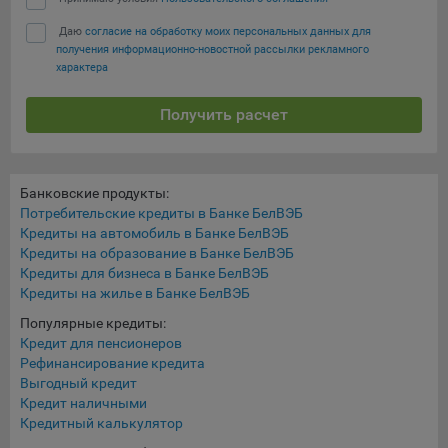
выбора (например, языкового). Техническая аналитика
используется для обеспечения корректной работы сайта.
Даю
согласие на обработку моих персональных данных для
получения информационно-новостной рассылки рекламного
Компании, которой мы поручаем обработку данных для
характера
данной цели:
Получить расчет
Сервис хранения информации, предоставляемый
компанией, согласно договора аренды ООО «Рэкун
технолоджи», 220069 г. Минск, пр-т Дзержинского, д.3Б,
пом.44.
Банковские продукты:
Потребительские кредиты в Банке БелВЭБ
Рекламные Cookie
Кредиты на автомобиль в Банке БелВЭБ
Кредиты на образование в Банке БелВЭБ
Отключение рекламных cookie-файлы не позволит
Кредиты для бизнеса в Банке БелВЭБ
принимать меры по совершенствованию работы
Кредиты на жилье в Банке БелВЭБ
Сайта, исходя из предпочтений пользователя, а также
Популярные кредиты:
осуществлять подбор рекламы, иных рекламных
Кредит для пенсионеров
материалов по наиболее актуальному, подходящему
Рефинансирование кредита
назначению для каждого конкретного пользователя.
Выгодный кредит
Кредит наличными
Компании, которым мы поручаем обработку данных для
Кредитный калькулятор
данной цели: