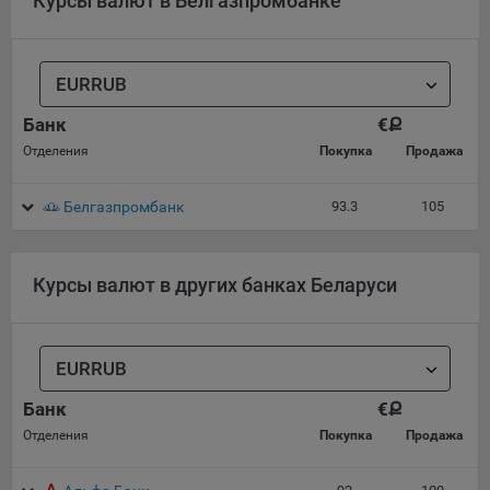
Курсы валют в Белгазпромбанке
сохраненными в браузере компьютера (мобильного
устройства) пользователя сайта Общества, указанных в
пункте 3 Политики, при их посещении для отражения
действий, совершенных пользователем. Эти файлы
EURRUB
позволяют не вводить заново или выбирать те же
параметры при повторном посещении того или иного
Банк
€
Ք
сайта, например, выбор языковой версии.
Отделения
Покупка
Продажа
Целями обработки файлов cookie являются:
Общество не использует файлы cookie для
Белгазпромбанк
93.3
105
идентификации субъектов персональных данных.
На сайтах используются как файлы cookie первой
Курсы валют в других банках Беларуси
стороны (устанавливаемые сайтами, которые посещает
пользователь), так и сторонние файлы cookie (задаются
сервером, расположенным вне домена наших сайтов).
Общество обрабатывает обезличенные данные
EURRUB
пользователей сайта (включая файлы «cookie»),
Банк
€
Ք
собираемые с помощью сервисов Интернет-статистики,
которые служат для сбора информации о действиях
Отделения
Покупка
Продажа
пользователей на сайте, улучшения качества сайта и его
содержания. Общество обрабатывает обезличенные