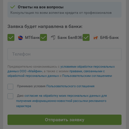
Подобные функции улучшают условия работы
Ответы на все вопросы
пользователей с сайтом.
Консультация по всем аспектам кредита от профессионалов
9.3. Файлы cookie предпочтений, например, для настройки
Заявка будет направлена в банки:
контента. Данные файлы cookie собирают информацию о
выборе пользователя на сайте и его предпочтениях и
МТбанк
Банк БелВЭБ
БНБ-Банк
позволяют Обществу «запомнить» информацию о
выбранном пользователем городе и других местных
настройках для того, чтобы соответствующим образом
Телефон
настраивать сайт.
Предварительно ознакомившись с
условиями обработки персональных
9.4. Аналитические файлы cookie, например
данных ООО «Майфин»
, а также с моими
правами, связанными с
Яндекс.Метрика, Google Analytics. Данные файлы cookie
обработкой персональных данных
и
Пользовательским соглашением
:
собирают информацию о том, как пользователь
использовал сайты, и позволяют Обществу вносить в них
Принимаю условия
Пользовательского соглашения
Сохранить мои изменения
улучшения.
Даю
согласие на обработку моих персональных данных для
Сохранить по умолчанию
получения информационно-новостной рассылки рекламного
Аналитические файлы cookie показывают, какие страницы
характера
сайта Общества посещаются чаще всего, помогают
выявлять трудности, возникающие при использовании
Отправить заявку
сайта, а также позволяют оценить эффективность
рекламы. Благодаря этому у Общества есть возможность