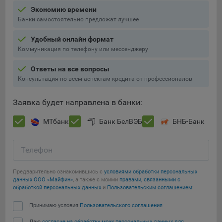
Экономию времени
5.4. Создание и предоставление персонализированной
Банки самостоятельно предложат лучшее
рекламы пользователю.
Удобный онлайн формат
9.1. Технические (обязательные) файлы cookie, например,
Коммуникация по телефону или мессенджеру
применяемые при регистрации либо входе в систему, или
для оставления отзыва либо комментария. Данные файлы
Ответы на все вопросы
cookie используются в целях обеспечения корректной
Консультация по всем аспектам кредита от профессионалов
работы сайтов и полноценного использования его
функционала пользователем, не могут быть отключены в
Заявка будет направлена в банки:
системах. Вместе с тем, пользователь может настроить
браузер, чтобы он блокировал такие файлы сookie или
МТбанк
Банк БелВЭБ
БНБ-Банк
уведомлял пользователя об их использовании — но в таком
случае некоторые разделы сайта могут не работать).
Телефон
9.2. Функциональные файлы cookie, например,
определяющие имя пользователя. Данные файлы cookie
Предварительно ознакомившись с
условиями обработки персональных
используются для обеспечения работы некоторых
данных ООО «Майфин»
, а также с моими
правами, связанными с
дополнительных функций сайтов, например, для хранения
обработкой персональных данных
и
Пользовательским соглашением
:
предпочтений пользователя, в том числе имени
Принимаю условия
Пользовательского соглашения
пользователя или выбора языка, и для предотвращения
повторных прохождений опросов пользователями.
Даю
согласие на обработку моих персональных данных для