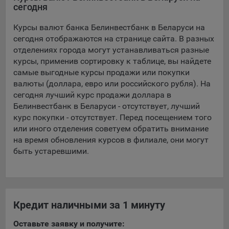
сегодня
5.4. Создание и предоставление персонализированной
Курсы валют банка Белинвестбанк в Беларуси на
рекламы пользователю.
сегодня отображаются на странице сайта. В разных
9.1. Технические (обязательные) файлы cookie, например,
отделениях города могут устанавливаться разные
применяемые при регистрации либо входе в систему, или
курсы, применив сортировку к таблице, вы найдете
для оставления отзыва либо комментария. Данные файлы
самые выгодные курсы продажи или покупки
cookie используются в целях обеспечения корректной
валюты (доллара, евро или российского рубля). На
работы сайтов и полноценного использования его
сегодня лучший курс продажи доллара в
функционала пользователем, не могут быть отключены в
Белинвестбанк в Беларуси - отсутствует, лучший
системах. Вместе с тем, пользователь может настроить
курс покупки - отсутствует. Перед посещением того
браузер, чтобы он блокировал такие файлы сookie или
или иного отделения советуем обратить внимание
уведомлял пользователя об их использовании — но в таком
на время обновления курсов в филиале, они могут
случае некоторые разделы сайта могут не работать).
быть устаревшими.
9.2. Функциональные файлы cookie, например,
определяющие имя пользователя. Данные файлы cookie
используются для обеспечения работы некоторых
дополнительных функций сайтов, например, для хранения
Кредит наличными за 1 минуту
предпочтений пользователя, в том числе имени
пользователя или выбора языка, и для предотвращения
Оставьте заявку и получите:
повторных прохождений опросов пользователями.