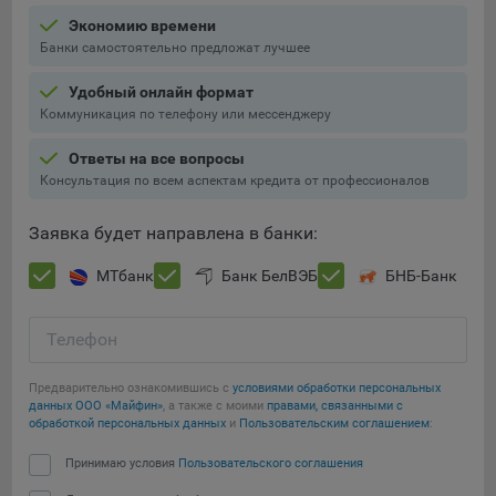
Подобные функции улучшают условия работы
Экономию времени
пользователей с сайтом.
Банки самостоятельно предложат лучшее
9.3. Файлы cookie предпочтений, например, для настройки
Удобный онлайн формат
контента. Данные файлы cookie собирают информацию о
Коммуникация по телефону или мессенджеру
выборе пользователя на сайте и его предпочтениях и
позволяют Обществу «запомнить» информацию о
Ответы на все вопросы
выбранном пользователем городе и других местных
Консультация по всем аспектам кредита от профессионалов
настройках для того, чтобы соответствующим образом
настраивать сайт.
Заявка будет направлена в банки:
9.4. Аналитические файлы cookie, например
МТбанк
Банк БелВЭБ
БНБ-Банк
Яндекс.Метрика, Google Analytics. Данные файлы cookie
собирают информацию о том, как пользователь
использовал сайты, и позволяют Обществу вносить в них
Телефон
улучшения.
Предварительно ознакомившись с
условиями обработки персональных
Аналитические файлы cookie показывают, какие страницы
данных ООО «Майфин»
, а также с моими
правами, связанными с
сайта Общества посещаются чаще всего, помогают
обработкой персональных данных
и
Пользовательским соглашением
:
выявлять трудности, возникающие при использовании
Сохранить мои изменения
сайта, а также позволяют оценить эффективность
Принимаю условия
Пользовательского соглашения
рекламы. Благодаря этому у Общества есть возможность