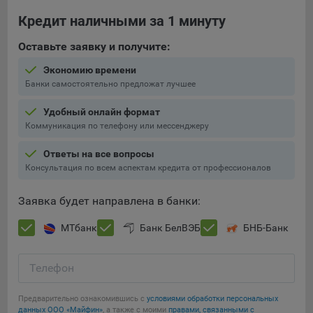
составить представление о тенденциях использования
Кредит наличными за 1 минуту
сайта в целом. Общество использует информацию для
анализа трафика на сайтах.
Оставьте заявку и получите:
9.5. Файлы cookie, применяемые для определения целевой
Экономию времени
аудитории и в рекламных целях, например Яндекс.Метрика,
Банки самостоятельно предложат лучшее
Google Analytics.
Удобный онлайн формат
Технические/Функциональные, хранятся не более года;
Коммуникация по телефону или мессенджеру
Необходимые для функционирования веб-аналитических
Ответы на все вопросы
платформ «Google Analytics», «Яндекс.Метрика»
Консультация по всем аспектам кредита от профессионалов
(статистические), установлены на сервере Общества и не
передаются третьим лицам, часть из которых хранятся во
Заявка будет направлена в банки:
время пользования сайтом;
Остальные - не более года.
МТбанк
Банк БелВЭБ
БНБ-Банк
Отключение аналитических файлов cookie не позволяет
определять предпочтения пользователей сайта, в том числе
Телефон
наиболее и наименее популярные страницы и принимать
меры по совершенствованию работы сайта исходя из
Предварительно ознакомившись с
условиями обработки персональных
Сохранить мои изменения
предпочтений пользователей.
данных ООО «Майфин»
, а также с моими
правами, связанными с