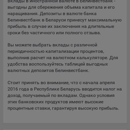
Вклады в иностранной валюте в Белинвестбанк -
Подобные функции улучшают условия работы
выгодны для сбережения объема капитала и его
пользователей с сайтом.
наращивания. Депозиты в валюте банка
Белинвестбанк в Беларуси принесут максимальную
9.3. Файлы cookie предпочтений, например, для настройки
прибыль в случае их заключения на длительные
контента. Данные файлы cookie собирают информацию о
сроки без частичного или полного отзыва.
выборе пользователя на сайте и его предпочтениях и
позволяют Обществу «запомнить» информацию о
Вы можете выбрать вклады с различной
выбранном пользователем городе и других местных
периодичностью капитализации процентов,
настройках для того, чтобы соответствующим образом
выполнив расчет на валютном калькуляторе. Для
настраивать сайт.
удобства воспользуйтесь таблицей выгодных
9.4. Аналитические файлы cookie, например
валютных депозитов Белинвестбанк.
Яндекс.Метрика, Google Analytics. Данные файлы cookie
собирают информацию о том, как пользователь
Стоит принять во внимание, что с начала апреля
использовал сайты, и позволяют Обществу вносить в них
2016 года в Республике Беларусь вводится налог на
улучшения.
доход, получаемый по вкладам. Однако условия
этих банковских продуктов имеют высокие
Аналитические файлы cookie показывают, какие страницы
процентные ставки, гарантируя высокую прибыль.
сайта Общества посещаются чаще всего, помогают
выявлять трудности, возникающие при использовании
сайта, а также позволяют оценить эффективность
рекламы. Благодаря этому у Общества есть возможность