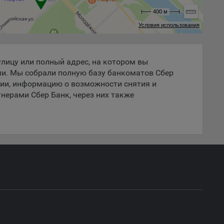
 если
400 м
ть
Условия использования
я
ример,
лицу или полный адрес, на котором вы
ты
ми. Мы собрали полную базу банкоматов Сбер
и
нии, информацию о возможности снятия и
нерами Сбер Банк, через них также
йте
ю
лучае
ожет
вой
сии
ых