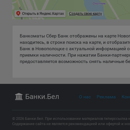
поль
поль
Открыть в Яндекс.Картах
Создать свою карту
рекл
Иног
эффе
Банкоматы Сбер Банк отображены на карте Новоп
зап
находитесь, в строке поиска на карте, и отобр
Обще
Банк в Новополоцке с актуальной информацией о
оцен
приемки наличности. При нажатии Банки-партнеры
Срок
предоставляется возможность снять наличные бе
Поль
файл
испо
потр
верс
Банки
.Бел
О нас
Реклама
Кон
стра
Поми
могу
наст
© 2026 Банки.бел. При использовании материалов гиперссылка н
Содержание сайта не является рекомендацией или офертой и но
5.1. О