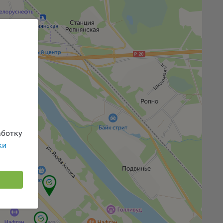
 или
йта,
ваемые
ie
ботку
ки
, если
ение
г