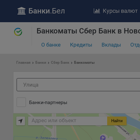
Банки
.Бел
Курсы валют
ПОЛОЖЕ
Банкоматы Сбер Банк в Нов
Обще
удел
О банке
Кредиты
Вклады
Отд
отве
Утве
«По
Главная
Банки
Сбер Банк
Банкоматы
перс
Бела
«За
Поли
осу
Банки-партнеры
«ban
файл
проц
Найти
Файл
комп
указ