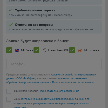
Банки самостоятельно предложат лучшее
Подобные функции улучшают условия работы
пользователей с сайтом.
Удобный онлайн формат
Коммуникация по телефону или мессенджеру
9.3. Файлы cookie предпочтений, например, для настройки
контента. Данные файлы cookie собирают информацию о
Ответы на все вопросы
выборе пользователя на сайте и его предпочтениях и
Консультация по всем аспектам кредита от профессионалов
позволяют Обществу «запомнить» информацию о
выбранном пользователем городе и других местных
Заявка будет направлена в банки:
настройках для того, чтобы соответствующим образом
настраивать сайт.
МТбанк
Банк БелВЭБ
БНБ-Банк
9.4. Аналитические файлы cookie, например
Яндекс.Метрика, Google Analytics. Данные файлы cookie
Телефон
собирают информацию о том, как пользователь
использовал сайты, и позволяют Обществу вносить в них
Предварительно ознакомившись с
условиями обработки персональных
улучшения.
данных ООО «Майфин»
, а также с моими
правами, связанными с
обработкой персональных данных
и
Пользовательским соглашением
:
Аналитические файлы cookie показывают, какие страницы
Сохранить мои изменения
сайта Общества посещаются чаще всего, помогают
Принимаю условия
Пользовательского соглашения
выявлять трудности, возникающие при использовании
Даю
согласие на обработку моих персональных данных для
Сохранить по умолчанию
сайта, а также позволяют оценить эффективность
получения информационно-новостной рассылки рекламного
рекламы. Благодаря этому у Общества есть возможность
характера