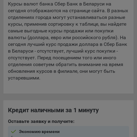
Курсы валют банка Сбер Банк в Беларуси на
сегодня отображаются на странице сайта. В разных
5.4. Создание и предоставление персонализированной
рекламы пользователю.
отделениях города могут устанавливаться разные
курсы, применив сортировку к таблице, вы найдете
9.1. Технические (обязательные) файлы cookie, например,
самые выгодные курсы продажи или покупки
применяемые при регистрации либо входе в систему, или
валюты (доллара, евро или российского рубля). На
для оставления отзыва либо комментария. Данные файлы
сегодня лучший курс продажи доллара в Сбер Банк
cookie используются в целях обеспечения корректной
в Беларуси - отсутствует, лучший курс покупки -
работы сайтов и полноценного использования его
отсутствует. Перед посещением того или иного
функционала пользователем, не могут быть отключены в
отделения советуем обратить внимание на время
системах. Вместе с тем, пользователь может настроить
обновления курсов в филиале, они могут быть
браузер, чтобы он блокировал такие файлы сookie или
устаревшими.
уведомлял пользователя об их использовании — но в таком
случае некоторые разделы сайта могут не работать).
9.2. Функциональные файлы cookie, например,
определяющие имя пользователя. Данные файлы cookie
Кредит наличными за 1 минуту
используются для обеспечения работы некоторых
дополнительных функций сайтов, например, для хранения
Оставьте заявку и получите:
предпочтений пользователя, в том числе имени
пользователя или выбора языка, и для предотвращения
Экономию времени
повторных прохождений опросов пользователями.