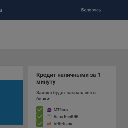
а
Беларусь
ство»
)
ке и
анных.
е
и
ее –
Кредит наличными за 1
минуту
Заявка будет направлена в
банки:
т
вать
МТбанк
Банк БелВЭБ
е
БНБ-Банк