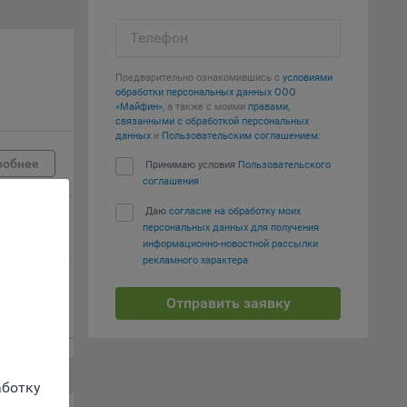
вий,
 или
Телефон
йта,
Предварительно ознакомившись с
условиями
обработки персональных данных ООО
«Майфин»
, а также с моими
правами,
связанными с обработкой персональных
данных
и
Пользовательским соглашением
:
робнее
Принимаю условия
Пользовательского
ваемые
соглашения
ie
Даю
согласие на обработку моих
робнее
персональных данных для получения
информационно-новостной рассылки
рекламного характера
робнее
Отправить заявку
, если
ение
ботку