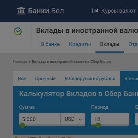
Банки
.Бел
Курсы валют
ПОЛОЖЕ
Вклады в иностранной валю
Обще
удел
О банке
Кредиты
Вклады
Отд
отве
Утве
Главная
Вклады в иностранной валюте в Сбер Банка
«По
перс
Все
Срочные
В белорусских рублях
В ино
Бела
«За
Калькулятор Вкладов в Сбер Бан
Поли
осу
Сумма
Период
Е
«ban
файл
USD
проц
Файл
комп